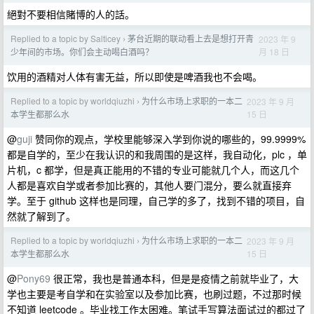
絕對不要相信賭博的人的話。
Replied to a topic by Salticey
茅台近期的联动看上去是想打开青
2023 年 9
›
月 18 日
少年间的市场。你们会主动喝白酒吗？
饮用的酒精对人体有害无益，所以即使是啤酒我也不会喝。
Replied to a topic by worldqiuzhi
为什么市场上求职的一本二
2023 年 9 月
›
15 日
本学生都那么水
@
guji
赞同你的观点，学校里能够深入学到你说的哪些的，99.9999%
都是自学的，至少在我认识的和我周围的是这样，我自动化，plc ，单
片机，c 都学，但是真正能用的不错的专业可能就几个人，而这几个
人都是喜欢自学或者参加比赛的，其他人要门混分，要么就直接弃
学。至于 github 这样也是同理，自己学的多了，找到不错的项目，自
然就了解到了。
Replied to a topic by worldqiuzhi
为什么市场上求职的一本二
2023 年 9 月
›
15 日
本学生都那么水
@
Pony69
很正常，我也是普通本科，但是是疫情之前就毕业了，大
学也主要是考自学和在实验室以及参加比赛，也刷过题，不过那时候
不知道 leetcode 。毕业找工作太困难。笔试手写算法面试过的都过了