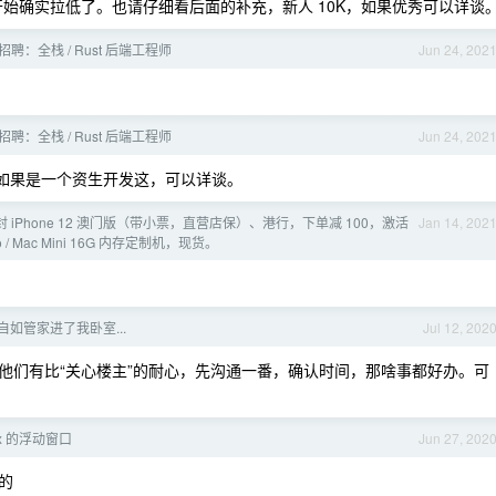
始确实拉低了。也请仔细看后面的补充，新人 10K，如果优秀可以详谈
招聘：全栈 / Rust 后端工程师
Jun 24, 202
招聘：全栈 / Rust 后端工程师
Jun 24, 202
；如果是一个资生开发这，可以详谈。
iPhone 12 澳门版（带小票，直营店保）、港行，下单减 100，激活
Jan 14, 202
/ Mac Mini 16G 内存定制机，现货。
如管家进了我卧室...
Jul 12, 202
他们有比“关心楼主”的耐心，先沟通一番，确认时间，那啥事都好办。可
ux 的浮动窗口
Jun 27, 202
便的