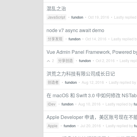
混乱之治
JavaScript
•
fundon
•
Oct 19, 2016
• Lastly replied
node v7 async await demo
分享发现
•
fundon
•
Oct 14, 2016
• Lastly replied 
Vue Admin Panel Framework, Powered by
2
分享创造
•
fundon
•
Oct 2, 2016
• Lastly rep
洪荒之力科技有限公司成长日记
创造者
•
fundon
•
Aug 12, 2016
• Lastly replied by
在 macOS 和 Swift 3.0 中如何修改 NSTab
iDev
•
fundon
•
Aug 10, 2016
• Lastly replied by
f
Apple Developer 申请，美区账号现
Apple
•
fundon
•
Jul 20, 2016
• Lastly replied by
f