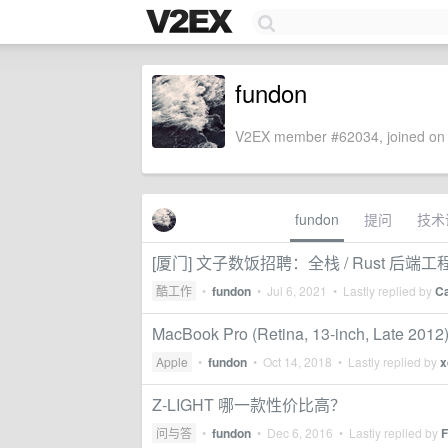
fundon
V2EX member #62034, joined on 
fundon
提问
技术
[厦门] 文子数饭招聘：全栈 / Rust 后端工
酷工作
•
fundon
•
Jul 6, 2021
• Lastly replied by
C
MacBook Pro (Retina, 13-inch, 
Apple
•
fundon
•
Oct 14, 2018
• Lastly replied by
x
Z-LIGHT 哪一款性价比高？
问与答
•
fundon
•
Dec 6, 2016
• Lastly replied by
F