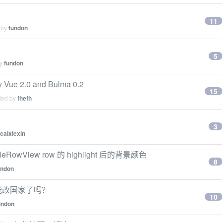
11
 by
fundon
5
by
fundon
 Vue 2.0 and Bulma 0.2
15
lied by
fhefh
3
caixiexin
leRowView row 的 highlight 后的背景颜色
8
undon
在不能改国家了吗？
10
undon