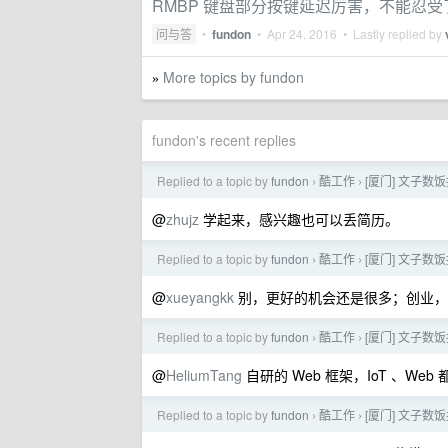
RMBP 键盘部分按键延迟厉害，不能忍
问与答
•
fundon
•
Apr 24, 2016
• Lastly replied by
More topics by fundon
»
fundon's recent replies
Replied to a topic by
fundon
酷工作
[厦门] 文子数饭
›
›
@
zhujz
学起来，感兴趣也可以丢简历。
Replied to a topic by
fundon
酷工作
[厦门] 文子数饭
›
›
@
xueyangkk
别，更好的机会还是很多；创业，
Replied to a topic by
fundon
酷工作
[厦门] 文子数饭
›
›
@
HeliumTang
自研的 Web 框架，IoT 、W
Replied to a topic by
fundon
酷工作
[厦门] 文子数饭
›
›