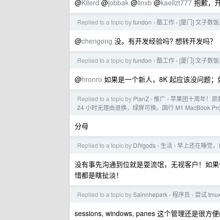
@
Kilerd
@
jobbak
@
linxb
@
kaellzt777
抱歉，开
Replied to a topic by
fundon
酷工作
[厦门] 文子数饭
›
›
@
chengong
没。有开发经验吗? 想转开发吗？
Replied to a topic by
fundon
酷工作
[厦门] 文子数饭
›
›
@
hronro
如果是一个新人，8K 起应该没问题
Replied to a topic by
PlanZ
推广
苹果团十周年！原封 
›
›
24 小时无理由退换，绿屏可换。国行 M1 MacBook Pro 
分母
Replied to a topic by
DIYgods
生活
早上还在睡觉，自
›
›
没有事先沟通到位就是耍流氓，无视客户！如果
惜都是瞎扯淡！
Replied to a topic by
Sainnhepark
程序员
尝试 tm
›
›
sessions, windows, panes 这个管理还是很方