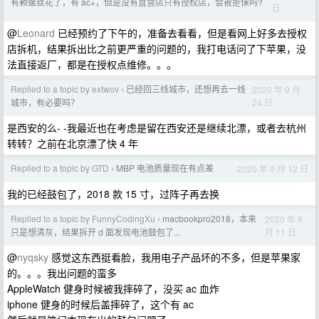
有颗螺丝花了，有 ac+，但是没有直营店只有授权店，会被拒保吗?
日
@
Leonard
已经预约了下午的，准备去看看，但是看网上好多去授权
店拆机，结果拆出比之前更严重的问题的，我打电话问了下苹果，没
法直接返厂，都是在授权点维修。。。
Replied to a topic by extwov
已经回三线城市，还想再去一线
2020 年 9 月
›
24 日
城市，有必要吗？
是西安的么- -我最近也在考虑是留在西安还是继续北漂，或者去杭州
转转？之前在北京漂了快 4 年
Replied to a topic by GTD
MBP 电池质量现在有点差
2020 年 9 月 12 日
›
我的已经鼓包了，2018 款 15 寸，过阵子再去换
Replied to a topic by FunnyCodingXu
macbookpro2018，本来
2020 年 8
›
月 11 日
只是想清灰，结果拆开 d 面发现电池鼓包了...
@
nyqsky
感觉这东西挺看脸，我用电子产品坏的不多，但是苹果家
的。。。我出问题的蛮多
AppleWatch 健身时候被我摔碎了，没买 ac 血炸
iphone 健身的时候后盖摔碎了，这个有 ac