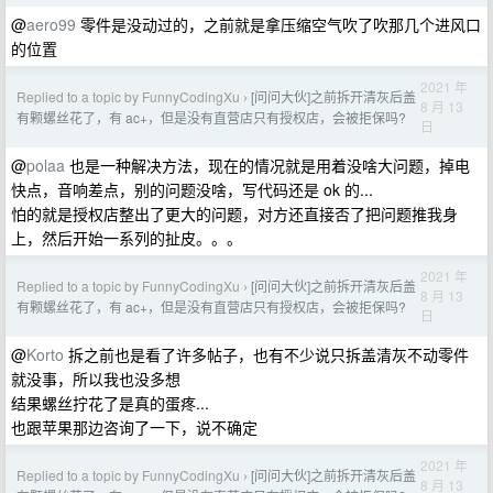
@
aero99
零件是没动过的，之前就是拿压缩空气吹了吹那几个进风口
的位置
2021 年
Replied to a topic by FunnyCodingXu
[问问大伙]之前拆开清灰后盖
›
8 月 13
有颗螺丝花了，有 ac+，但是没有直营店只有授权店，会被拒保吗?
日
@
polaa
也是一种解决方法，现在的情况就是用着没啥大问题，掉电
快点，音响差点，别的问题没啥，写代码还是 ok 的...
怕的就是授权店整出了更大的问题，对方还直接否了把问题推我身
上，然后开始一系列的扯皮。。。
2021 年
Replied to a topic by FunnyCodingXu
[问问大伙]之前拆开清灰后盖
›
8 月 13
有颗螺丝花了，有 ac+，但是没有直营店只有授权店，会被拒保吗?
日
@
Korto
拆之前也是看了许多帖子，也有不少说只拆盖清灰不动零件
就没事，所以我也没多想
结果螺丝拧花了是真的蛋疼...
也跟苹果那边咨询了一下，说不确定
2021 年
Replied to a topic by FunnyCodingXu
[问问大伙]之前拆开清灰后盖
›
8 月 13