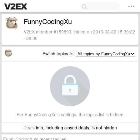
FunnyCodingXu
V2EX member #159893, joined on 2016-02-22 15:39:22
+08:00
Switch topics list
Per FunnyCodingXu's settings, the topics list is hidden
Deals
info, including closed deals, is not hidden
FunnyCodingXu's recent replies