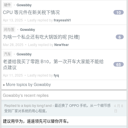
硬件
•
Gowabby
CPU 等元件在新关税下情况
10
Apr 13, 2025 • Lastly replied by
frayesshi1
问与答
•
Gowabby
为啥一个私企还有吃大锅饭的呢 [吐槽]
6
Mar 28, 2025 • Lastly replied by
NewYear
汽车
•
Gowabby
老婆给我买了零跑 B10，第一次开车大家能不能给
65
点建议
Apr 11, 2025 • Lastly replied by
fyq
More topics by Gowabby
»
Gowabby's recent replies
Replied to a topic by long1and
最近换了 OPPO 手机，从一个细节感
4 月 8
›
日
受到厂家对系统的用心程度。
建议用华为，遥遥领先可以替你开车。