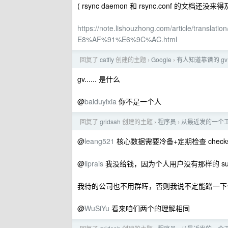
( rsync daemon 和 rsync.conf 的文档还没来
https://note.lishouzhong.com/article/tra
E8%AF%91%E6%9C%AC.html
回复了
catfly
创建的主题
Google
有人知道靠谱的 gv
›
›
gv...... 是什么
@
baiduyixia
你不是一个人
回复了
gridsah
创建的主题
程序员
从最近发的一个工
›
›
@
leang521
核心数据需要冷备+定期检查 check
@
liprais
我没给钱，因为个人用户没有那样的 supp
我待的公司也不用群晖，否则我说不定能蹭一下公司的 bu
@
WuSiYu
看来咱们两个的理解相同