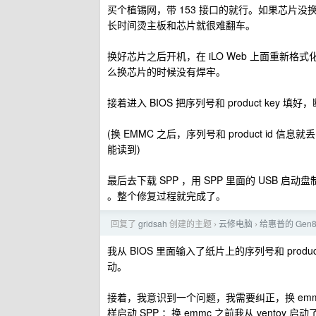
买个植锡网，带 153 接口的就行。如果芯片
长时间烫主板和芯片就很难翻车。
换好芯片之后开机，在 iLO Web 上面重新格
么换芯片的时候没有焊牢。
接着进入 BIOS 把序列号和 product key
(换 EMMC 之后，序列号和 product id 信息
能读到)
最后去下载 SPP ，用 SPP 里面的 USB 启动盘制
。整个修复过程就完成了。
回复了
gridsah
创建的主题
云修电脑
给惠普的 Gen8 换
›
›
我从 BIOS 里面输入了纸片上的序列号和 product
动。
接着，我意识到一个问题，我需要纠正，换 emmc 
样启动 SPP ；换 emmc 之前我从 ventoy 启动了 IP