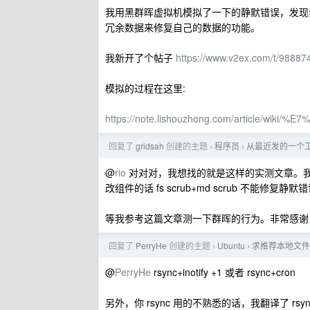
我用黑群晖虚拟机模拟了一下的静默错误，发现我之前
冗余数据来修复自己的数据的功能。
我新开了个帖子
https://www.v2ex.com/t/98887
模拟的过程在这里:
https://note.lishouzhong.com/article/w
回复了
gridsah
创建的主题
程序员
从最近发的一个工
›
›
@
rio
对对对，我想找的就是这样的实测文章。我刚在我的
改组件的话 fs scrub+md scrub 不能修复静默
等我参考这篇文章测一下群晖的行为。非常感谢
回复了
PerryHe
创建的主题
Ubuntu
求推荐本地文件
›
›
@
PerryHe
rsync+inotify +1 或者 rsync+cron
另外，你 rsync 用的不熟悉的话，我翻译了 rs