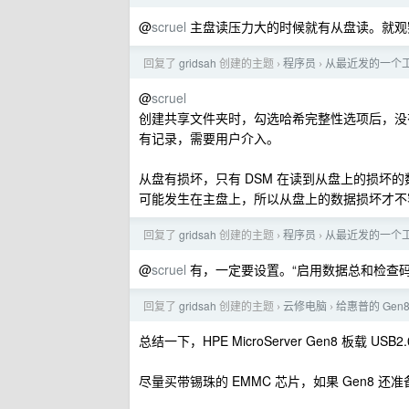
@
scruel
主盘读压力大的时候就有从盘读。就观
回复了
gridsah
创建的主题
程序员
从最近发的一个工
›
›
@
scruel
创建共享文件夹时，勾选哈希完整性选项后，没有上 raid1 
有记录，需要用户介入。
从盘有损坏，只有 DSM 在读到从盘上的损坏的数
可能发生在主盘上，所以从盘上的数据损坏才不
回复了
gridsah
创建的主题
程序员
从最近发的一个工
›
›
@
scruel
有，一定要设置。“启用数据总和检查码以实现高
回复了
gridsah
创建的主题
云修电脑
给惠普的 Gen8 换
›
›
总结一下，HPE MicroServer Gen8 板载
尽量买带锡珠的 EMMC 芯片，如果 Gen8 