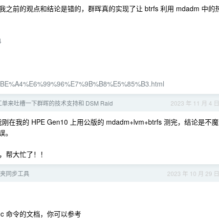
的观点和结论是错的，群晖真的实现了让 btrfs 利用 mdadm 中的
4
iki/%E7%BE%A4%E6%99%96%E7%9B%B8%E5%85%B3.html
单来吐槽一下群晖的技术支持和 DSM Raid
2023 年 11 月 4 
 HPE Gen10 上用公版的 mdadm+lvm+btrfs 测完，结论是不魔
错误。
，帮大忙了！！
夹同步工具
2023 年 10 月 29 
ync 命令的文档，你可以参考