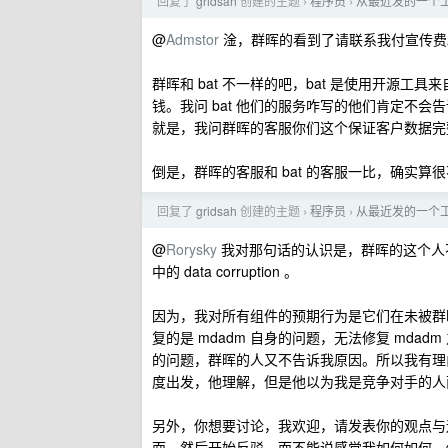
回复了
gridsah
创建的主题
程序员
从最近发的一个工
›
›
@
Admstor
淦，群晖的看到了请联系我付宣传费
群晖和 bat 不一样的吧，bat 是使用开源
钱。我问 bat 他们的服务咋写的他们肯定不
就是，我问群晖的客服你们这个保证客户数据完整
倒是，群晖的客服和 bat 的客服一比，确实算
回复了
gridsah
创建的主题
程序员
从最近发的一个工
›
›
@
Rorysky
我对那句话的认识是，群晖的这个人不理解 m
中的 data corruption 。
因为，我对所有组件的预期行为是它们在未被群晖定制
复的是 mdadm 自身的问题，无法修复 mdadm 之上
的问题，群晖的人又不告诉我原因。所以我有理
度出发，他理解，但是他以为我是竞争对手的人
另外，你想要讨论，我欢迎，请发表你的观点与
面，然后开始反驳，而不能说感觉我如何如何，