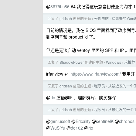
@
8675bc86
#4 我记得这玩意当初德亚海淘才 13
回复了
gridsah
创建的主题
云修电脑
给惠普的 Gen8 换
›
›
目前的情况是，我在 BIOS 里面找到了改序列号和 
到序列号和 product id 了。
但还是无法启动 ventoy 里面的 SPP 和 IP 。固件信息里面
回复了
ShadowPower
创建的主题
Windows
求推荐 
›
›
irfanview +1
https://www.irfanview.com/
我用好
回复了
gridsah
创建的主题
程序员
从最近发的一个工
›
›
@
rio
质疑群晖、理解群晖、购买群晖
回复了
gridsah
创建的主题
程序员
从最近发的一个工
›
›
@
geniussoft
@
Ericality
@
sentinelK
@
chronos
@
WuSiYu
@
dd102
@
rio