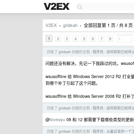
V2EX
gridsah
全部回复第 1 页 / 共 8 页
›
›
1
2
3
4
5
6
7
8
回复了
gridsah
创建的主题
程序员
如何获取已经停止更新
›
›
问题还没有解决，先记一下我踩过的坑，wsusof
wsusoffline 给 Windows Server 201
到哪个补丁引起了这个问题。
wsusoffline 给 Windows Server 200
回复了
gridsah
创建的主题
程序员
如何获取已经停止更新
›
›
@
iloveayu
08 和 12 都需要下载哪些类型的
回复了
gridsah
创建的主题
程序员
从最近发的一个工
›
›