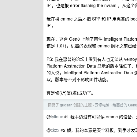
IP ，也是报 error flashing the nv
我在换 emmc 之后才把 SPP 和 IP 用惠普的 b
IP 。
现在，这台 Gen8 上除了固件 Intelligent Plat
该是 1.01)，机器的表现和 emmc 损坏之前
PS: 我在惠普的论坛上看到有人也无法从 ventoy 或 r
Platform Abstraction Data 显示的版本降低了，
的人说，Intelligent Platform Abst
取，版本号不对不影响固件功能。
算是修(折)复(腾)成功了。
回复了
gridsah
创建的主题
云修电脑
给惠普的 Gen8 换
›
›
@
tylinux
#1 我手边没有可以读 emmc 的设备
@
ckzx
#2 额，我的本意是买个料板，到手才发