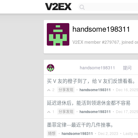
handsome198311
V2EX member #279767, joined on
handsome198311
提问
买 V 友的橙子到了，给 V 友们反馈看看。（规格为
2
分享发现
•
handsome198311
•
Dec 16, 202
延迟退休后，能活到领退休金都不容易
1
分享发现
•
handsome198311
•
Dec 17, 202
墨菲定律---最近干的几件挫事。
随想
•
handsome198311
•
Dec 2, 2023
• Lastly re