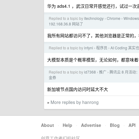
华为 ads4.1 ，武汉日常开感觉还行，试过
Replied to a topic by
itechnology
Chrome
Window
›
›
192.168.36.8 网站了
我所有网站都访问不了，其他浏览器是正常的，
Replied to a topic by
infyni
程序员
AI Coding 其
›
›
大模型本质是个概率模型，无论如何，都意味着
Replied to a topic by
id7368
推广
腾讯云 8 月活动：
›
›
金券
新加坡节点国内访问时延大不大
More replies by hanrong
»
About
·
Help
·
Advertise
·
Blog
·
API
创意工作者们的社区