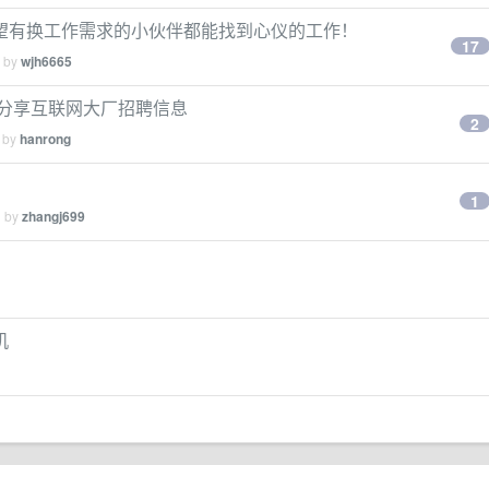
望有换工作需求的小伙伴都能找到心仪的工作！
17
d by
wjh6665
每天分享互联网大厂招聘信息
2
d by
hanrong
1
d by
zhangj699
机