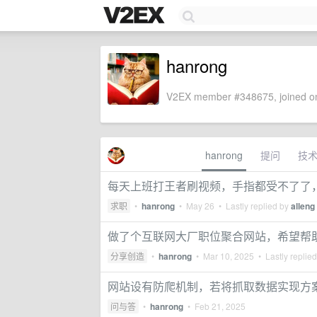
hanrong
V2EX member #348675, joined on
hanrong
提问
技
每天上班打王者刷视频，手指都受不了了
求职
•
hanrong
•
May 26
• Lastly replied by
alleng
做了个互联网大厂职位聚合网站，希望帮
分享创造
•
hanrong
•
Mar 10, 2025
• Lastly replie
网站设有防爬机制，若将抓取数据实现方案开源
问与答
•
hanrong
•
Feb 21, 2025