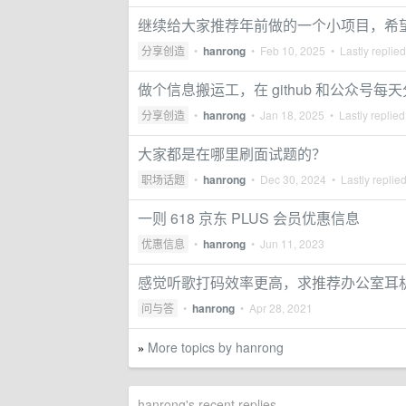
继续给大家推荐年前做的一个小项目，希
分享创造
•
hanrong
•
Feb 10, 2025
• Lastly replie
做个信息搬运工，在 github 和公众号
分享创造
•
hanrong
•
Jan 18, 2025
• Lastly replie
大家都是在哪里刷面试题的？
职场话题
•
hanrong
•
Dec 30, 2024
• Lastly replie
一则 618 京东 PLUS 会员优惠信息
优惠信息
•
hanrong
•
Jun 11, 2023
感觉听歌打码效率更高，求推荐办公室耳
问与答
•
hanrong
•
Apr 28, 2021
More topics by hanrong
»
hanrong's recent replies