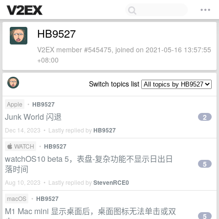
HB9527
V2EX member #545475, joined on 2021-05-16 13:57:55
+08:00
Switch topics list
Apple
•
HB9527
Junk World 闪退
2
Dec 14, 2023 • Lastly replied by
HB9527
 WATCH
•
HB9527
watchOS10 beta 5，表盘-复杂功能不显示日出日
5
落时间
Aug 10, 2023 • Lastly replied by
StevenRCE0
macOS
•
HB9527
M1 Mac mini 显示桌面后，桌面图标无法单击或双
5