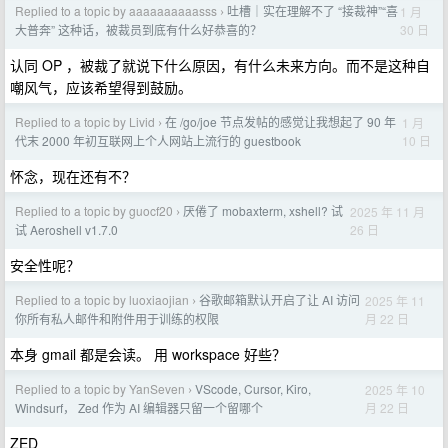
Replied to a topic by aaaaaaaaaasss
吐槽｜实在理解不了 “接裁神”“喜
1 月
›
30 日
大普奔” 这种话，被裁员到底有什么好恭喜的？
认同 OP ，被裁了就说下什么原因，有什么未来方向。而不是这种自
嘲风气，应该希望得到鼓励。
Replied to a topic by Livid
在 /go/joe 节点发帖的感觉让我想起了 90 年
1 月
›
10 日
代末 2000 年初互联网上个人网站上流行的 guestbook
怀念，现在还有不？
Replied to a topic by guocf20
厌倦了 mobaxterm, xshell? 试
2025 年 11 月
›
26 日
试 Aeroshell v1.7.0
安全性呢？
Replied to a topic by luoxiaojian
谷歌邮箱默认开启了让 AI 访问
2025 年 11
›
月 22 日
你所有私人邮件和附件用于训练的权限
本身 gmail 都是会读。 用 workspace 好些？
Replied to a topic by YanSeven
VScode, Cursor, Kiro,
2025 年 10
›
月 22 日
Windsurf， Zed 作为 AI 编辑器只留一个留哪个
ZED