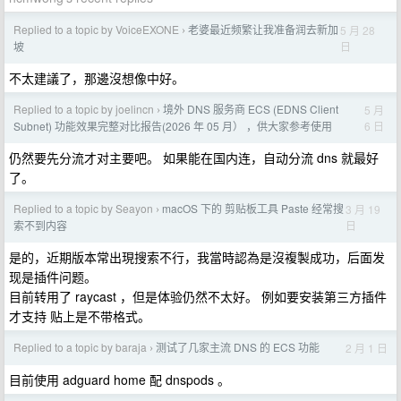
Replied to a topic by VoiceEXONE
老婆最近频繁让我准备润去新加
5 月 28
›
日
坡
不太建議了，那邊沒想像中好。
Replied to a topic by joelincn
境外 DNS 服务商 ECS (EDNS Client
5 月
›
6 日
Subnet) 功能效果完整对比报告(2026 年 05 月） ，供大家参考使用
仍然要先分流才对主要吧。 如果能在国内连，自动分流 dns 就最好
了。
Replied to a topic by Seayon
macOS 下的 剪贴板工具 Paste 经常搜
3 月 19
›
日
索不到内容
是的，近期版本常出現搜索不行，我當時認為是沒複製成功，后面发
现是插件问题。
目前转用了 raycast ，但是体验仍然不太好。 例如要安装第三方插件
才支持 贴上是不带格式。
Replied to a topic by baraja
测试了几家主流 DNS 的 ECS 功能
2 月 1 日
›
目前使用 adguard home 配 dnspods 。