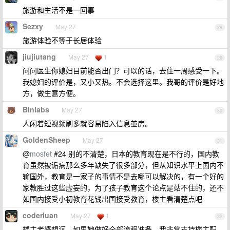
旅游和生活不是一回事
Sezxy
May 27
28
旅游体验不等于长居体验
jiujiutang
May 27
1
29
问问医生你媳妇目前能否出门？可以的话，去住一周感受一下。
我媳妇的评价是，又小又热。不会选择这里。我哥的评价是好地
方，做生意方便。
Binlabs
May 27
30
人闲着短视频刷多就容易陷入信息茧房。
GoldenSheep
May 27
31
@
mosfet
#24 别的不清楚，日本的教育现在是不行的，国内教
育虽然被诟病那么多年缺失了很多部分，但从知识水平上国内不
输国外，教育是一家子的事情不是去哪可以解决的，有一个好的
家教胜过这些虚妄的，为了孩子教育这个论点是站不住的，还不
如国内接受小初教育花钱出国接受教育，楼主看清楚点吧
coderluan
May 27
1
32
楼主老婆想润，如果她做好全部流程准备，我非常支持楼主配