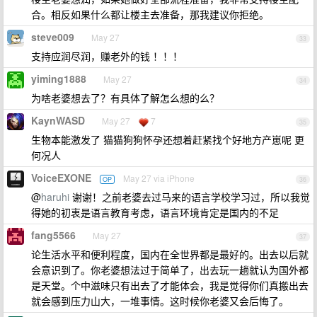
合。相反如果什么都让楼主去准备，那我建议你拒绝。
steve009
May 27
33
支持应润尽润，赚老外的钱 ！！！
yiming1888
May 27
34
为啥老婆想去了？有具体了解怎么想的么？
KaynWASD
May 27
7
35
生物本能激发了 猫猫狗狗怀孕还想着赶紧找个好地方产崽呢 更
何况人
VoiceEXONE
May 27 via iPhone
OP
36
@
haruhi
谢谢！之前老婆去过马来的语言学校学习过，所以我觉
得她的初衷是语言教育考虑，语言环境肯定是国内的不足
fang5566
May 27
37
论生活水平和便利程度，国内在全世界都是最好的。出去以后就
会意识到了。你老婆想法过于简单了，出去玩一趟就认为国外都
是天堂。个中滋味只有出去了才能体会，我是觉得你们真搬出去
就会感到压力山大，一堆事情。这时候你老婆又会后悔了。