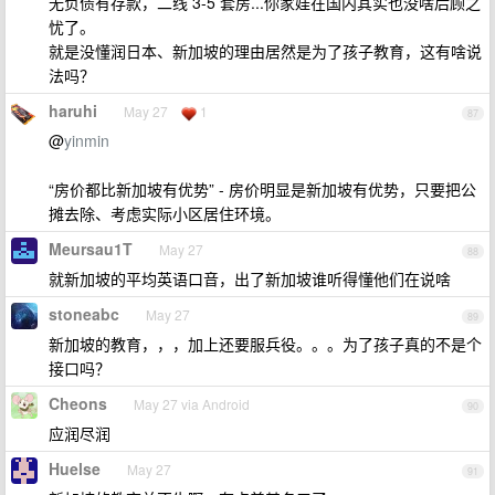
无负债有存款，二线 3-5 套房...你家娃在国内其实也没啥后顾之
忧了。
就是没懂润日本、新加坡的理由居然是为了孩子教育，这有啥说
法吗？
haruhi
May 27
1
87
@
yinmin
“房价都比新加坡有优势” - 房价明显是新加坡有优势，只要把公
摊去除、考虑实际小区居住环境。
Meursau1T
May 27
88
就新加坡的平均英语口音，出了新加坡谁听得懂他们在说啥
stoneabc
May 27
89
新加坡的教育，，，加上还要服兵役。。。为了孩子真的不是个
接口吗？
Cheons
May 27 via Android
90
应润尽润
Huelse
May 27
91