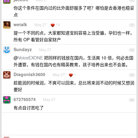
16
你这个条件在国内过的比外面舒服多了吧？哪怕是去香港也稳妥
点
wetalk
May 27
14
17
提一个不同的点，大家都知道宝妈容易上当受骗，孕妇也一样，
所有 OP 看管好自家财产
Sundayz
May 27
18
@
VoiceEXONE
把同样的钱放在国内，生活爽 10 倍，何必去国
外遭罪，有钱在国内也有精英教育，孩子培养出来也不会差。
Dragonish3600
May 27
1
19
趁能润的时候润，不爽可以回来，总比将来润不动的时候又想润
要好
672795574
May 27
20
有点自讨苦吃了