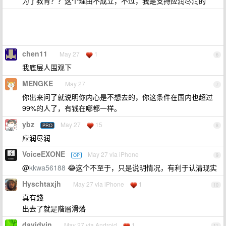
为了教育？？这个理由不成立，不过，我是支持应润尽润的
chen11
May 27
1
6
我底层人围观下
MENGKE
May 27
7
你出来问了就说明你内心是不想去的，你这条件在国内也超过
99%的人了，有钱在哪都一样。
ybz
May 27
15
PRO
8
应润尽润
VoiceEXONE
May 27 via iPhone
OP
9
@
kkwa56188
😂这个不至于，只是说明情况，有利于认清现实
Hyschtaxjh
May 27 via iPhone
1
10
真有錢
出去了就是階層滑落
davidyin
May 27 via Android
1
11