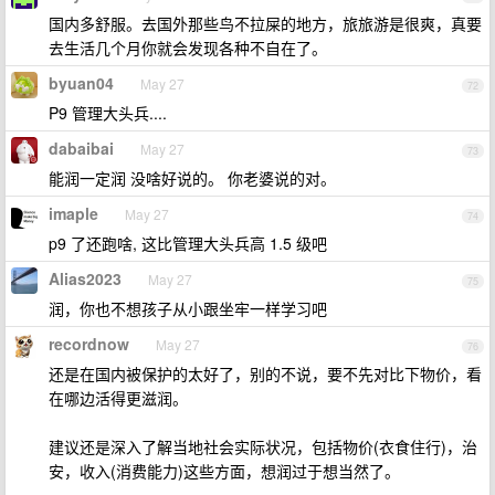
国内多舒服。去国外那些鸟不拉屎的地方，旅旅游是很爽，真要
去生活几个月你就会发现各种不自在了。
byuan04
May 27
72
P9 管理大头兵....
dabaibai
May 27
73
能润一定润 没啥好说的。 你老婆说的对。
imaple
May 27
74
p9 了还跑啥, 这比管理大头兵高 1.5 级吧
Alias2023
May 27
75
润，你也不想孩子从小跟坐牢一样学习吧
recordnow
May 27
76
还是在国内被保护的太好了，别的不说，要不先对比下物价，看
在哪边活得更滋润。
建议还是深入了解当地社会实际状况，包括物价(衣食住行)，治
安，收入(消费能力)这些方面，想润过于想当然了。