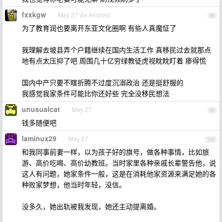
fxxkgw
May 27 via Android
98
为了教育润也要离开东亚文化圈啊 有些人真魔怔了
我理解去坡县弄个户籍继续在国内生活工作 真移民过去就那点
地有点太压抑了吧 周围几十亿穷绿教徒虎视眈眈盯着 瘆得慌
国内中产只要不瞎折腾不过度沉溺政治 还是挺舒服的
我感觉我家条件可能比你还好些 完全没移民想法
unusualcat
May 27
99
钱多随便吧
laminux29
May 27
100
和我同事前妻一样，以为孩子好的旗号，做各种事情，比如旅
游、高价吃喝、高价幼教班。当时家里各种亲戚长辈警告他，说
这人有问题，她家条件一般，这是在消耗他家资源来满足她的各
种败家梦想，他当时年轻，没信。
没多久，她出轨被我发现，她还主动提离婚。