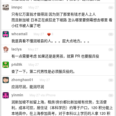
imnpc
May 27
54
只有亿万富翁才值得润 因为到了那里有钱才是人上人
而且新加坡 日本正在疯狂走下坡路 怎么哪里要倒霉想去哪里 看
小红书被人骗了吧
whcattail
May 27
3
55
我是真看不懂润坡县的人。。。屁大点地方。。。
laclys
May 27
56
有一点需要考虑 如果还是是男孩，就算 PR 也要服兵役
p4d9k
May 27
57
查了一下，第二代男性是必须服兵役的。
zhonghao01
May 27
58
应润尽润，能润尽润
yinmin
May 27 via iPhone
59
润新加坡不如留上海，租房/房价都比新加坡有优势，生活便
利，成本可控，居住证（本科学历）约等于户口，120 积分能上
本地高中，在上海参加高考，对于本科以上学历的人拿 120 积