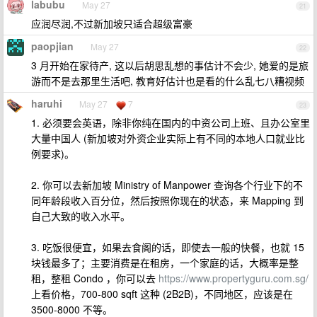
labubu
May 27
21
应润尽润,不过新加坡只适合超级富豪
paopjian
May 27
22
3 月开始在家待产, 这以后胡思乱想的事估计不会少, 她爱的是旅
游而不是去那里生活吧, 教育好估计也是看的什么乱七八糟视频
haruhi
May 27
7
23
1. 必须要会英语，除非你纯在国内的中资公司上班、且办公室里
大量中国人 (新加坡对外资企业实际上有不同的本地人口就业比
例要求)。
2. 你可以去新加坡 Ministry of Manpower 查询各个行业下的不
同年龄段收入百分位，然后按照你现在的状态，来 Mapping 到
自己大致的收入水平。
3. 吃饭很便宜，如果去食阁的话，即使去一般的快餐，也就 15
块钱最多了；主要消费是在租房，一个家庭的话，大概率是整
租，整租 Condo ，你可以去
https://www.propertyguru.com.sg/
上看价格，700-800 sqft 这种 (2B2B)，不同地区，应该是在
3500-8000 不等。