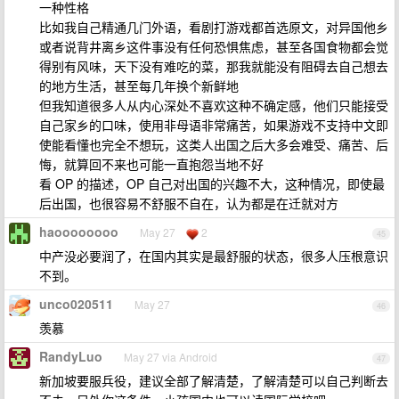
一种性格
比如我自己精通几门外语，看剧打游戏都首选原文，对异国他乡
或者说背井离乡这件事没有任何恐惧焦虑，甚至各国食物都会觉
得别有风味，天下没有难吃的菜，那我就能没有阻碍去自己想去
的地方生活，甚至每几年换个新鲜地
但我知道很多人从内心深处不喜欢这种不确定感，他们只能接受
自己家乡的口味，使用非母语非常痛苦，如果游戏不支持中文即
使能看懂也完全不想玩，这类人出国之后大多会难受、痛苦、后
悔，就算回不来也可能一直抱怨当地不好
看 OP 的描述，OP 自己对出国的兴趣不大，这种情况，即使最
后出国，也很容易不舒服不自在，认为都是在迁就对方
haoooooooo
May 27
2
45
中产没必要润了，在国内其实是最舒服的状态，很多人压根意识
不到。
unco020511
May 27
46
羡慕
RandyLuo
May 27 via Android
47
新加坡要服兵役，建议全部了解清楚，了解清楚可以自己判断去