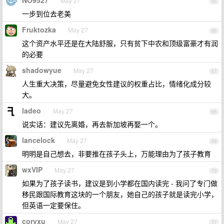
NO9527
May 27
65
一步到位去老美
Fruktozka
May 27
66
这个资产水平还是在大陆舒服，只有贫下中农和顶级富豪才有润
的必要
shadowyue
May 27
67
人生重大决策，尽量避免女性建议的权重占比，情绪化成分较
大。
ladeo
May 27
68
说实话：建议先离婚，再去新加坡再娶一个。
lancelock
May 27
69
明明是自己想去，非要推在孩子头上，万能理由为了孩子教育
wxVIP
May 27
70
如果为了孩子读书，建议是到小学都在国内读完 - 我问了专门做
移民跟国际教育这块的一个朋友，她自己的孩子就是读完小学，
但英语一定要保住。
coryxu
May 27
71