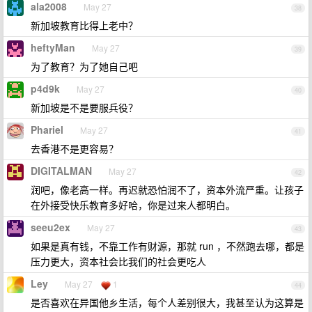
ala2008
May 27
38
新加坡教育比得上老中？
heftyMan
May 27
39
为了教育？为了她自己吧
p4d9k
May 27
40
新加坡是不是要服兵役？
Phariel
May 27
41
去香港不是更容易？
DIGITALMAN
May 27
42
润吧，像老高一样。再迟就恐怕润不了，资本外流严重。让孩子
在外接受快乐教育多好哈，你是过来人都明白。
seeu2ex
May 27
43
如果是真有钱，不靠工作有财源，那就 run ，不然跑去哪，都是
压力更大，资本社会比我们的社会更吃人
Ley
May 27
1
44
是否喜欢在异国他乡生活，每个人差别很大，我甚至认为这算是