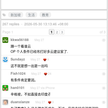
新加坡
生活
教育
267 replies
•
2026-05-30 13:13:46 +08:00
Page 1
1
of 3
2
3
kkwa56188
May 27
1
蹲一个看谁云
OP 个人条件已经吊打好多云建议家了.
Sundayz
May 27
4
2
这不就是想一出是一出吗
Fish1024
May 27
24
3
有条件肯定要润。
han0101
May 27 via iPhone
4
辛格坡，不如直接去印度✌️
duanxianze
May 27
9
5