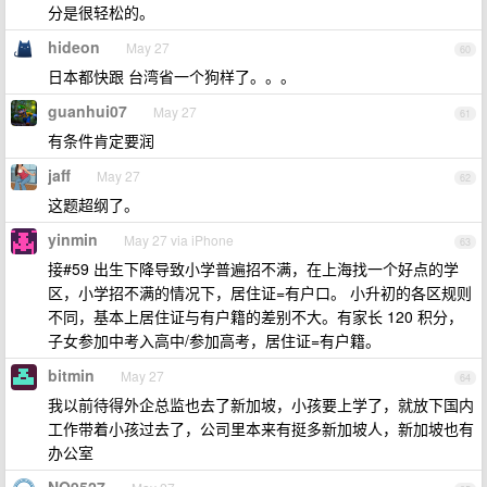
分是很轻松的。
hideon
May 27
60
日本都快跟 台湾省一个狗样了。。。
guanhui07
May 27
61
有条件肯定要润
jaff
May 27
62
这题超纲了。
yinmin
May 27 via iPhone
63
接#59 出生下降导致小学普遍招不满，在上海找一个好点的学
区，小学招不满的情况下，居住证=有户口。 小升初的各区规则
不同，基本上居住证与有户籍的差别不大。有家长 120 积分，
子女参加中考入高中/参加高考，居住证=有户籍。
bitmin
May 27
64
我以前待得外企总监也去了新加坡，小孩要上学了，就放下国内
工作带着小孩过去了，公司里本来有挺多新加坡人，新加坡也有
办公室