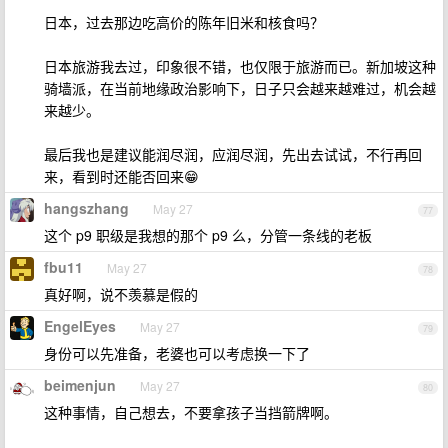
日本，过去那边吃高价的陈年旧米和核食吗？
日本旅游我去过，印象很不错，也仅限于旅游而已。新加坡这种
骑墙派，在当前地缘政治影响下，日子只会越来越难过，机会越
来越少。
最后我也是建议能润尽润，应润尽润，先出去试试，不行再回
来，看到时还能否回来😁
hangszhang
May 27
77
这个 p9 职级是我想的那个 p9 么，分管一条线的老板
fbu11
May 27
78
真好啊，说不羡慕是假的
EngelEyes
May 27
79
身份可以先准备，老婆也可以考虑换一下了
beimenjun
May 27
80
这种事情，自己想去，不要拿孩子当挡箭牌啊。