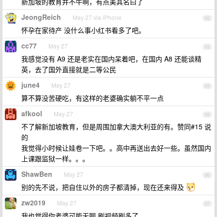
新加坡的教育并不牛啊，有点美其名曰了
JeongReich
May 27 via iPhone
92
怀孕在家待产 没什么事小红书看多了吧。
cc77
May 27
93
我感觉没有 A9 还是老实在国内呆着吧，在国内 A8 还能谈精
英，去了国外直接就是二等公民
june4
May 27
94
算不算没苦硬吃，有这样的老婆确实躺不平一点
afkool
May 27
95
不了解新加坡教育，但是周围加拿大澳大利亚的有。赞同#15 说
的
我觉得小时候让娃卷一下吧。。高中再送出去好一些。虽然国内
上课跟监狱一样。。。
ShawBen
May 27
96
别的先不说，把自住以外的房子都清掉，现在还来得及
zw2019
May 27
97
我也觉得你老婆可能无聊 刷视频刷多了