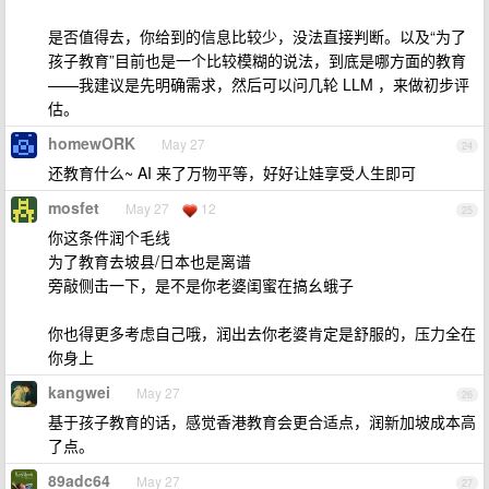
是否值得去，你给到的信息比较少，没法直接判断。以及“为了
孩子教育”目前也是一个比较模糊的说法，到底是哪方面的教育
——我建议是先明确需求，然后可以问几轮 LLM ，来做初步评
估。
homewORK
May 27
24
还教育什么~ AI 来了万物平等，好好让娃享受人生即可
mosfet
May 27
12
25
你这条件润个毛线
为了教育去坡县/日本也是离谱
旁敲侧击一下，是不是你老婆闺蜜在搞幺蛾子
你也得更多考虑自己哦，润出去你老婆肯定是舒服的，压力全在
你身上
kangwei
May 27
26
基于孩子教育的话，感觉香港教育会更合适点，润新加坡成本高
了点。
89adc64
May 27
27