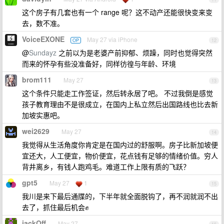
这个房子有几套也有一个 range 呢？这不动产还能很快变来变
去，数不准。
VoiceEXONE
May 27 via iPhone
OP
12
@
Sundayz
之前以为是老婆产前抑郁、烦躁，同时也觉得突然
而来的怀孕有些没准备好，同样彷徨与年龄、环境
brom111
May 27
13
这个条件只能走工作签证，然后转永居了吧。 不过我倒是感觉
孩子教育理由不是很成立，在国内上私立然后出国路线也比去新
加坡实惠吧。
wei2629
May 27
14
我觉得从生活角度你肯定是在国内过的舒服啊。房子比新加坡便
宜还大，人工便宜，物价便宜，花点钱有足够的情绪价值。穷人
背井离乡，有钱人跑鸡毛。难道工作上限有质的飞跃？
gpt5
May 27
1
15
我川是来下最后通牒的，下半年就全面脱钩了，再不润就润不出
去了，抓住最后机会✊
jackOff
May 27