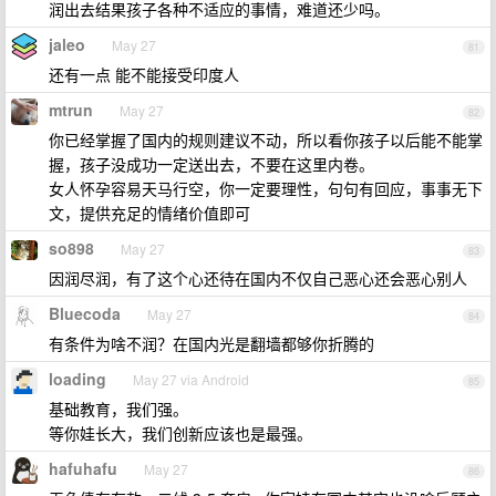
润出去结果孩子各种不适应的事情，难道还少吗。
jaleo
May 27
81
还有一点 能不能接受印度人
mtrun
May 27
82
你已经掌握了国内的规则建议不动，所以看你孩子以后能不能掌
握，孩子没成功一定送出去，不要在这里内卷。
女人怀孕容易天马行空，你一定要理性，句句有回应，事事无下
文，提供充足的情绪价值即可
so898
May 27
83
因润尽润，有了这个心还待在国内不仅自己恶心还会恶心别人
Bluecoda
May 27
84
有条件为啥不润？在国内光是翻墙都够你折腾的
loading
May 27 via Android
85
基础教育，我们强。
等你娃长大，我们创新应该也是最强。
hafuhafu
May 27
86