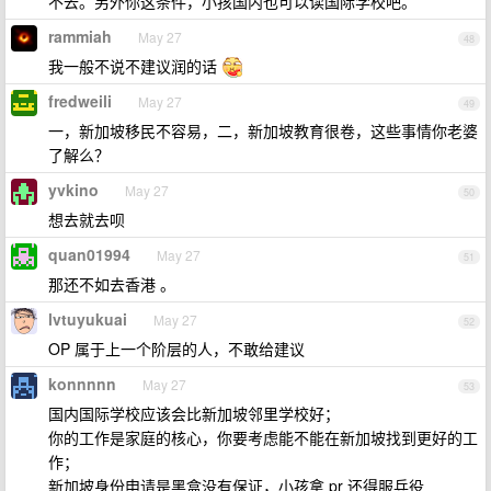
不去。另外你这条件，小孩国内也可以读国际学校吧。
rammiah
May 27
48
我一般不说不建议润的话
fredweili
May 27
49
一，新加坡移民不容易，二，新加坡教育很卷，这些事情你老婆
了解么？
yvkino
May 27
50
想去就去呗
quan01994
May 27
51
那还不如去香港 。
lvtuyukuai
May 27
52
OP 属于上一个阶层的人，不敢给建议
konnnnn
May 27
53
国内国际学校应该会比新加坡邻里学校好；
你的工作是家庭的核心，你要考虑能不能在新加坡找到更好的工
作；
新加坡身份申请是黑盒没有保证，小孩拿 pr 还得服兵役