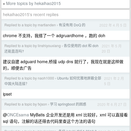
More topics by hekaihao2015
»
hekaihao2015's recent replies
Replied to a topic by martianden
有没有用 DoQ 的
2022 年 4 月 5 日
›
chrome 不支持，我搭了一个 adgruardhome ，跑的 doh
Replied to a topic by linshiyouxiang
各位使用的 dot 和 doh
2021 年 5 月
›
20 日
还能直连吗?
建议自建 adguard home,桥接 udp dns 就行了，我现在就是这样做
的，顺便去广告
Replied to a topic by naoh1000
Ubuntu 如何优雅地屏蔽全部
2021 年 2 月
›
5 日
中国大陆连接？
ipset
Replied to a topic by fxjson
学习 springboot 的困惑
2020 年 6 月 27 日
›
@
ONCEsama
MyBatis 企业开发还是用 xml 比较好，xml 可以直接看
sql 语句，注解的话还得去代码里查这个方法的语句