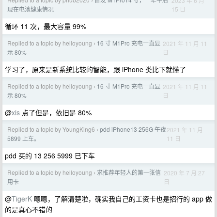
2023 年 6 月
›
15 日
现在电池健康情况
循环 11 次，最大容量 99%
Replied to a topic by helloyoung
16 寸 M1Pro 充电一直显
2021 年 11 月 11
›
日
示 80%
学习了，原来是新系统比较的智能，跟 iPhone 类比下就懂了
Replied to a topic by helloyoung
16 寸 M1Pro 充电一直显
2021 年 11 月 11
›
日
示 80%
@
xis
点了但是，依旧是 80%
Replied to a topic by YoungKing6
pdd iPhone13 256G 午夜
2021 年 11 月
›
11 日
5899 上车。
pdd 买的 13 256 5999 已下车
Replied to a topic by helloyoung
求推荐年轻人的第一张信
2020 年 7 月 27
›
日
用卡
@
TigerK
嗯嗯，了解清楚啦，确实我自己的工资卡也是招行的 app 做
的是真心不错的