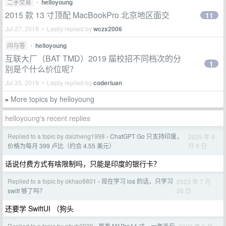
二手交易
•
helloyoung
2015 款 13 寸顶配 MacBookPro 北京地区面交
11
Jul 27, 2019 • Lastly replied by
wczx2006
问与答
•
helloyoung
互联大厂（BAT TMD）2019 届校招不同档次的分
1
别是个什么价位呢？
Jul 25, 2019 • Lastly replied by
coderluan
More topics by helloyoung
»
helloyoung's recent replies
Replied to a topic by daizheng1998
ChatGPT Go 只支持印度，
2025 年 9
›
月 9 日
价格为每月 399 卢比（约合 4.55 美元）
话说付费方式有啥限制吗，只能是印度的银行卡？
Replied to a topic by okhao8801
现在学习 ios 的话，只学习
2023 年 7 月
›
20 日
switf 够了吗？
还要学 SwiftUI （狗头
Replied to a topic by phub2020
首发 M1Pro14 寸，一年半后