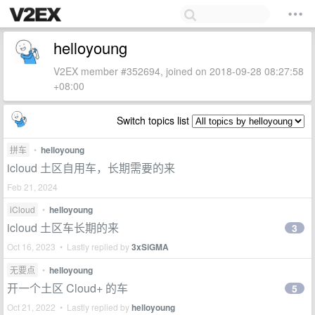
helloyoung
V2EX member #352694, joined on 2018-09-28 08:27:58
+08:00
Switch topics list
拼车
•
helloyoung
icloud 土区自用车，长期需要的来
Feb 21, 2024
iCloud
•
helloyoung
icloud 土区车长期的来
3
Oct 16, 2023 • Lastly replied by
3xSiGMA
无要点
•
helloyoung
开一个土区 Cloud+ 的车
5
Oct 21, 2022 • Lastly replied by
helloyoung