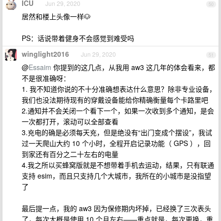
ICU
Jun 29, 2020
50
居然和楼上头像一样🐶
PS：话说带着健身不会感觉到难受吗
winglight2016
Jun 29, 2020
51
@
Essaim
你提到的这几点，从我用 aw3 这几年的体会看来，都
不是很准确呀：
1. 我不知道你说的不十分准确想表达什么意思？除非专业设备，
我们也没法期待现有的穿戴设备能给你精确衡量每个卡路里吧
2.通知并不会关闭一个看下一个，如果一次收到多个通知，是会
一次都打开，滚动可以全部查看
3.充电的确是必须每天充，但是绝没有“出门变成个摆设”，我试
过一天爬山大约 10 个小时，全程开启记录功能（ GPS ），回
到家还有百分之二十左右的电量
4.我之所以买蜂窝版就是不想带着手机去运动，结果，只有联通
支持 esim，而且只支持几个大城市，我所在的小城市是没指望
了
最后提一点，我的 aw3 因为保修期内坏掉，已经换了三次表头
了，每次大概是使用 10 个月左右——重点就是，每次更换，重