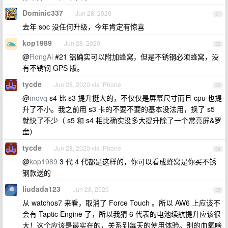
Dominic337
Jun 28, 2020
31
去年 soc 没任何升级，今年肯定有惊喜
kop1989
Jun 28, 2020
32
@
RongAi
#21 铝确实可以附加蜂窝，但是不锈钢必须蜂窝，没
有不锈钢 GPS 版。
tycde
Jun 28, 2020 via iPhone
33
@
movq
s4 比 s3 提升挺大的，不仅仅是屏幕尺寸而且 cpu 也提
升了不小。我之前用 s3 卡的不要不要的基本没法用，换了 s5
就快了不少（ s5 和 s4 相比确实没多大提升除了一个常亮屏&罗
盘）
tycde
Jun 28, 2020 via iPhone
34
@
kop1989
3 代 4 代都是这样的，你可以看成蜂窝是你买不锈
钢款送的
liudada123
Jun 28, 2020
35
从 watchos7 来看，取消了 Force Touch 。所以 AW6 上应该不
会有 Taptic Engine 了，所以我猜 6 代表的电池续航提升应该很
大！这个应该是最实在的，关系到每天的使用体验。别的血氧啥