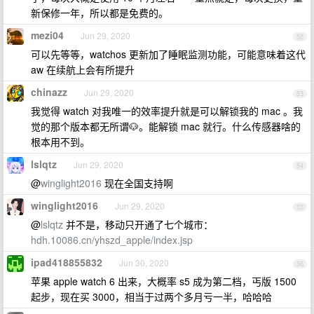
新保修一年，所以都是免费的。
mezi04
Jun 29, 2020
52
可以先等等，watchos 更新加了睡眠监测功能，可能意味着这代
aw 在续航上会有所提升
chinazz
Jun 29, 2020
53
我觉得 watch 对我唯一的效率提升就是可以解锁我的 mac 。我
觉的那个版本都无所谓🐶。能解锁 mac 就行。什么传感器啥的
根本用不到。
lslqtz
Jun 29, 2020
54
@
winglight2016
现在全国支持啊
winglight2016
Jun 29, 2020
55
@
lslqtz
并不是，移动只开通了七个城市：
hdh.10086.cn/yhszd_apple/index.jsp
ipad418855832
Jun 30, 2020
56
苹果 apple watch 6 出来，大概率 s5 成为第二档，丐版 1500
起步，现在买 3000，相当于过两个多月亏一半，哈哈哈