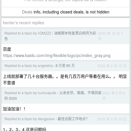
Deals
info, including closed deals, is not hidden
henter's recent replies
Replied to a topic by VZMZZZ
油猴脚本恢复黑白网页为彩
2022 年 12 月 1
›
日
色
百度
https://www.baidu.com/img/flexible/logo/pc/index_gray.png
Replied to a topic by angelshq
8 万变 80 万
2022 年 2 月 15 日
›
上线就部署了几十台服务器。。是有几百万用户等着在用么。。 明显
不靠谱
Replied to a topic by curiousjude
父亲去世、离婚，不堪回首
2021 年 2 月 9
›
日
的 2020
加油加油！！
Replied to a topic by dangyuluo
最佳远程工作地点？
2020 年 9 月 10 日
›
1，2，3，4 这是问题吗