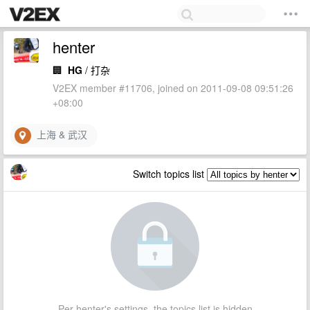
henter
🏢
HG
/ 打杂
V2EX member #11706, joined on 2011-09-08 09:51:26
+08:00
上海 & 武汉
Switch topics list
Per henter's settings, the topics list is hidden