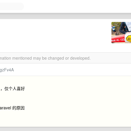
？
ormation mentioned may be changed or developed.
7gzFv4A
了，仅个人喜好
avel 的原因