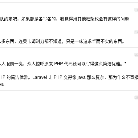
1
看团队约定吧，如果都是各写各的，我觉得用其他框架也会有这样的问题
1
进来那么多东西，连奥卡姆剃刀都不知道，只是一味追求华而不实的东西。
2
确让很多人眼前一亮，众人惊呼原来 PHP 代码还可以写得这么简洁优雅。"
HP 的简洁优雅。Laravel 让 PHP 变得像 java 那么复杂，那为什么不直
va。
2