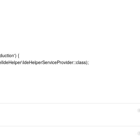
duction') {
elIdeHelper\IdeHelperServiceProvider::class);