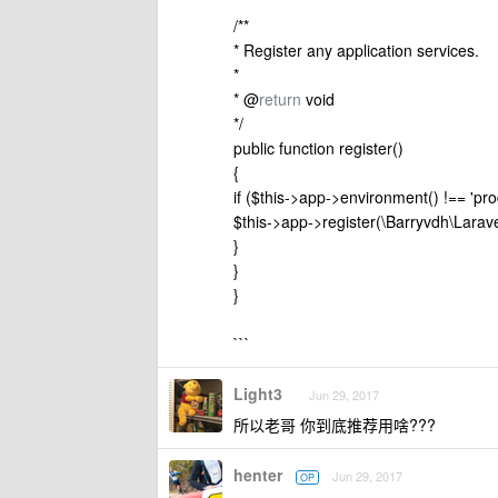
/**
* Register any application services.
*
* @
return
void
*/
public function register()
{
if ($this->app->environment() !== 'pro
$this->app->register(\Barryvdh\Larav
}
}
}
```
Light3
Jun 29, 2017
所以老哥 你到底推荐用啥???
henter
Jun 29, 2017
OP