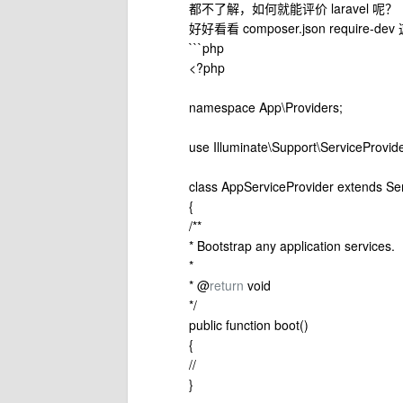
都不了解，如何就能评价 laravel 呢？
好好看看 composer.json requi
```php
<?php
namespace App\Providers;
use Illuminate\Support\ServiceProvide
class AppServiceProvider extends Se
{
/**
* Bootstrap any application services.
*
* @
return
void
*/
public function boot()
{
//
}