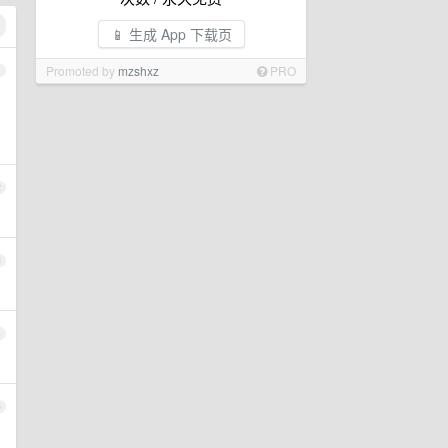
📱 生成 App 下载页
Promoted by
mzshxz
PRO
1
2
3
4
5