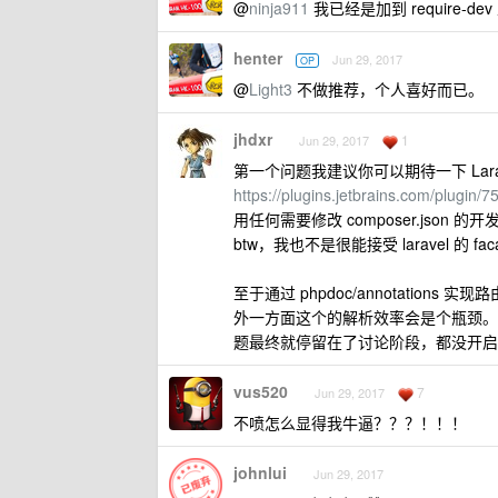
@
ninja911
我已经是加到 require-
henter
Jun 29, 2017
OP
@
Light3
不做推荐，个人喜好而已。
jhdxr
1
Jun 29, 2017
第一个问题我建议你可以期待一下 Laravel 
https://plugins.jetbrains.com/plugin/7
用任何需要修改 composer.json 的开
btw，我也不是很能接受 laravel 的
至于通过 phpdoc/annotati
外一方面这个的解析效率会是个瓶颈。php i
题最终就停留在了讨论阶段，都没开启
vus520
7
Jun 29, 2017
不喷怎么显得我牛逼？？？！！！
johnlui
Jun 29, 2017