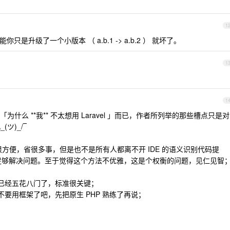
1
太多，可能你只是升级了一个小版本 （ a.b.1 -> a.b.2 ） 就坏了。
1
1
么 **我** 不太想用 Laravel 」而已，作者所列举的那些槽点只是对
ツ)_/‾
很好用很方便，省很多事，但是也不是所有人都离不开 IDE 的语义识别代码提
helper` 足够解决问题。至于觉得这个方法不优雅，这是个权衡的问题，见仁见智
就已经五花八门了，标准很关键；
不要用框架了吧，先把原生 PHP 熟练了再说；