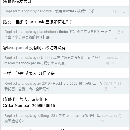
感谢老板发大财
Replied to a topic by hallomou
使用 rustdesk 被反诈联系
1 月 17 日
›
话说，自建的 rustdesk 应该如何阻断？
Replied to a topic by placeholder
firefox 确定不是在搞笑吗？一万年
1 月 16
›
日
了出了个浏览器级的翻译扩展
@
loveqianool
没有啊，移动端没有
Replied to a topic by qcbf111
现在作为主要设备用了两个多月
2025 年 12
›
月 13 日
macos macbook pro m4, 说说个人观点.
一样，但是“苹果人”习惯了😅
Replied to a topic by zw2019
RackNerd 2025 黑色星期五！全
2025 年 11
›
月 30 日
新优惠、全新门店、全新硬件.
感谢楼主善人，请帮忙下
Order Number: 2058549515
Replied to a topic by felilong123
这次 cloudflare 宕机是什么
2025 年 11 月
›
19 日
原因造成的？