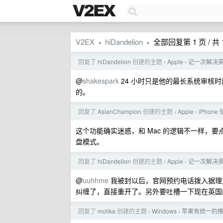
V2EX
hiDandelion
全部回复第 1 页 / 共 
›
›
回复了
hiDandelion
创建的主题
Apple
记一次解决英区
›
›
@
shakespark
24 小时只是他的最长系统审核时
的。
回复了
AsianChampion
创建的主题
Apple
iPhon
›
›
这个功能确实迷惑，和 Mac 的逻辑不一样，要点按
盘模式。
回复了
hiDandelion
创建的主题
Apple
记一次解决英区
›
›
@
uuhhme
我被封以后，官网预约电话拨入据理力争客
纠缠了，直接重开了。另外要吐槽一下现在英国的 A
回复了
molika
创建的主题
Windows
苹果有统一的推送
›
›