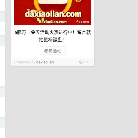
日
a股万一免五活动火热进行中！留言就
抽鼠标键盘！
日
参与活动
Promoted by
daxiaolian
PRO
日
日