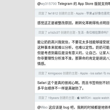
@
wy315700
Telegram 的 App Store 版就
回复了
fw1812
创建的主题
Apple
苹果🍎好像也喜欢
›
›
感觉这正是被整改原因，刷转化率刷得有点明目
回复了
a1b2c3T
创建的主题
生活
各位相信算命吗？
›
›
能让奶奶高兴我就信，不要花太多钱能够接受就
这种事本来就难以分析，也难以定性。奶奶可能
但是考虑到最后是没有意义的，让自己、让家人
你非要理性分析准不准，那算命的肯定是胡说八
情感。
回复了
kimigaooo
创建的主题
Apple
ios safari 与
›
›
Safari 这个是真的很闹心啊。而且书签特
多平台顺序不一样是真破防了。
回复了
19years
创建的主题
 WATCH
apple wa
›
›
@
Wao
这应该是 bug 吧，我刷的时候都是地