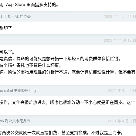
支持啊，App Store 里面挺多支持的。
上了 摇一摇 广告😅
2023 年 11 月 21 
张胆了
2023 年 11 月 15 
可以了。
是真信，算命的可能只是想开拓一下年轻人的消费群体多恰烂钱。
有个精神寄托也不算是什么坏事。
道。感性的事物用理性的分析行不通，就像计算机能理性计算，但不会有
 mac safari 书签顺序 bug
2022 年 4 月 2 
别不好操作，文件夹很难放进去，顺序也很难改动一不小心就是正在同步。这个
tch s6 刷公交卡无反应
2021 年 4 月 3 
铁有两次公交就刷一次就直接扣费，甚至支持换乘。不过我是上海卡。