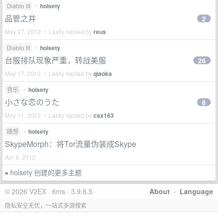
Diablo III
•
holsety
品管之井
2
May 27, 2012 • Lastly replied by
reus
Diablo III
•
holsety
台服排队现象严重，转战美服
26
May 17, 2012 • Lastly replied by
qiaoka
音乐
•
holsety
小さな恋のうた
8
May 11, 2012 • Lastly replied by
csx163
随想
•
holsety
SkypeMorph：将Tor流量伪装成Skype
Apr 6, 2012
holsety 创建的更多主题
»
© 2026 V2EX · 6ms · 3.9.8.5
About
·
Language
隐私安全无忧，一站式多源搜索