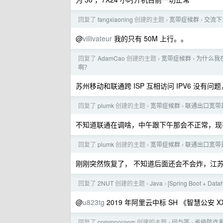
回复了
fangxiaoning
创建的主题
宽带症候群
交流下
›
›
@
villivateur
我的只有 50M 上行。。
回复了
AdamCao
创建的主题
宽带症候群
为什么我在家
›
›
啊？
苏州移动和联通跨 ISP 互相访问 IPV6 没有
回复了
plumk
创建的主题
宽带症候群
联通出口宽带
›
›
不知道联通在调啥，中午跟下午那会不正常，现
回复了
plumk
创建的主题
宽带症候群
联通出口宽带
›
›
刚刚突然恢复了， 不知道后面还会不会炸，江苏联
回复了
2NUT
创建的主题
Java
[Spring Boot +
›
›
@
u823tg
2019 年阿里云中标 SH 《智慧公
回复了
commoccoom
创建的主题
问与答
省级防诈
›
›