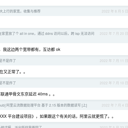
大上行的家宽，收集与推荐
2022 年 8 月 5 
里放了个 all in one，通过 ddns 访问以后，跨 isp 无法访问
2022 年 7 月 20 
问题，我这边两个宽带都有，互访都 ok
是不是炸了
2022 年 7 月 11 
在又正常了。。
是不是炸了
2022 年 7 月 10 
通甲骨文东京延迟 40ms 。。
 Datahub] 阿里云流数据处理平台 基于 2.15 版本的数据读写 [上]
2022 年 7 月 4 
安 XXXX 平台建设项目》，如果跟这个有关的话，阿里云就更慌了。。
系统误报，派出所找我两回了
2022 年 5 月 23 