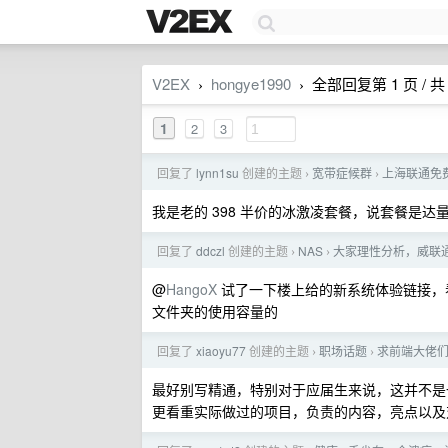
V2EX
hongye1990
全部回复第 1 页 / 共 
›
›
1
2
3
回复了
lynn1su
创建的主题
宽带症候群
上海联通免费
›
›
我是老的 398 半价的冰激凌套餐，说套餐是达
回复了
ddczl
创建的主题
NAS
大家理性分析，威联通
›
›
@
HangoX
试了一下楼上给的新系统体验链接，
文件夹的使用容量的
回复了
xiaoyu77
创建的主题
职场话题
求前端大佬
›
›
最好别写精通，特别对于应届生来说，这并不是
更看重实际做过的项目，负责的内容，亮点以及