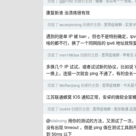
回复了
ggp1ot2
创建的主题
健康
舌尖有一个溃疡，
›
›
康复新液 治溃疡很有效
回复了
wuzeiyicixing
创建的主题
宽带症候群
实测 
›
›
遇到的是单 IP 被 ban ，但也不是特别确定，ipv
啥的都不行，换了一个同网段的 ipv6 地址就恢
回复了
msn1983aa
创建的主题
宽带症候群
甲骨文-
›
›
多换几个 IP 试试，或者试试新的协议，比如说 VLESS-Vi
一换上，连接一次就会 ping 不通了，有的会
回复了
MoRanjiang
创建的主题
宽带症候群
今天是不
›
›
江苏联通蜂窝 IOS 通知正常，安卓的微软全家桶
回复了
lxc404
创建的主题
宽带症候群
南京联通 这
›
›
@
olaloong
用你的测试的方法，又测试了一次，使用连
没有出现 timeout ，倒是 ping 值在测试工
到 50ms 以下