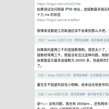
https://imgur.com/a/tx2OrVw
如果测试访问网易 IPV6 地址，连接数最多接近两万
十几 ms 的状态
https://imgur.com/a/zcwI8vn
按理来说都是江苏联通应该不会差别那么大吧，如果
回复了
lxc404
创建的主题
宽带症候群
南京联通 这
›
›
如果真的是两三千的连接数限制，感觉太少了，就是
接数经常两三千，倒是没有见过这种问题，刚
由里面显示最多连接数为 20000 多，但是
了。
回复了
Sekai
创建的主题
宽带症候群
北京联通 200
›
›
董先生不就是科技宅小明嘛，他本站也有账号的
回复了
ixixi
创建的主题
宽带症候群
我可能中奖了;致钛出
›
›
@
ltkun
没有问题，我也有 s500pro ，还有两块 
为 30 ，7X24 小时开机目前一切正常