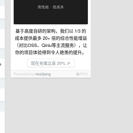
日
日
基于高度自研的架构，我们以 1/3 的
成本提供最多 20+ 倍的综合性能增益
（对比OSS、Qiniu等主流服务），让
你的项目体验得到令人艳羡的提升。
日
现在充值立返 20% 🎉
P
Promoted by
nicoljiang
PRO
日
日