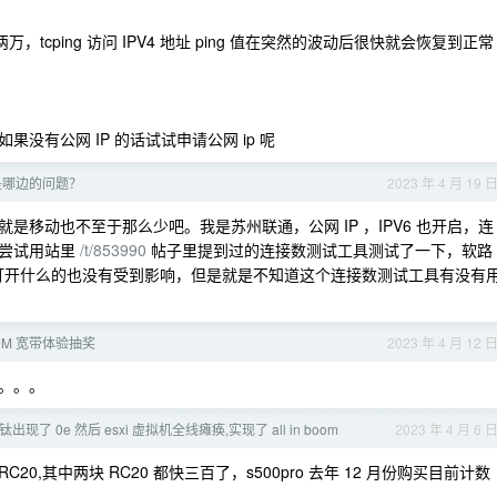
，tcping 访问 IPV4 地址 ping 值在突然的波动后很快就会恢复到正常
没有公网 IP 的话试试申请公网 ip 呢
是哪边的问题？
2023 年 4 月 19 
移动也不至于那么少吧。我是苏州联通，公网 IP ，IPV6 也开启，连
刚尝试用站里
/t/853990
帖子里提到过的连接数测试工具测试了一下，软路
网页打开什么的也没有受到影响，但是就是不知道这个连接数测试工具有没有
0M 宽带体验抽奖
2023 年 4 月 12 
。。。
现了 0e 然后 esxi 虚拟机全线瘫痪,实现了 all in boom
2023 年 4 月 6 
RC20,其中两块 RC20 都快三百了，s500pro 去年 12 月份购买目前计数