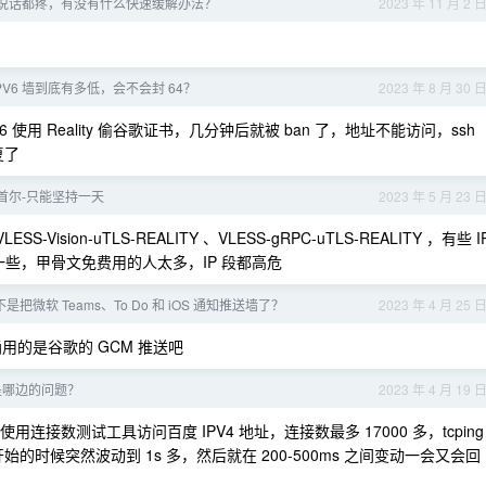
说话都疼，有没有什么快速缓解办法？
2023 年 11 月 2 
IPV6 墙到底有多低，会不会封 64？
2023 年 8 月 30 
6 使用 Reality 偷谷歌证书，几分钟后就被 ban 了，地址不能访问，ssh
复了
首尔-只能坚持一天
2023 年 5 月 23 
sion-uTLS-REALITY 、VLESS-gRPC-uTLS-REALITY ，有些 I
长一些，甲骨文免费用的人太多，IP 段都高危
是把微软 Teams、To Do 和 iOS 通知推送墙了？
2023 年 4 月 25 
用的是谷歌的 GCM 推送吧
是哪边的问题？
2023 年 4 月 19 
接数测试工具访问百度 IPV4 地址，连接数最多 17000 多，tcping
具刚开始的时候突然波动到 1s 多，然后就在 200-500ms 之间变动一会又会回