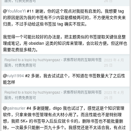
26 日
服务，付费免费皆可
@
YouMoeYi
#11 谢谢，你的这个观点对我挺有启发的。我想要 tag
的原因是因为我的书签有不少内容是模棱两可的，不方便用文件夹来
归类，不过手动给这些书签加 tag 确实不现实。
我觉得一个可能比较好的办法是，把主题类似的书签提取关键信息整
理成笔记，用 obsidian 这类的知识库来管理，会比较方便。但这样也
需要花费挺多精力。
Replied to a topic by huzhiyangqaz
求推荐好用的互联网书签
2023 年 4 月
›
25 日
服务，付费免费皆可
@
ruiyi1994
#2 多谢，我去试试这个，不知道在书签数量大了之后性
能怎样
Replied to a topic by huzhiyangqaz
求推荐好用的互联网书签
2023 年 4 月
›
25 日
服务，付费免费皆可
@
gainsurier
#4 多谢提醒，diigo 我也试过了，感觉这是个知识管理
软件，只拿来做书签管理有点大材小用了。而且性能也不是特别理
想，我把 5K+ 的书签导入后反应就卡卡的，删除书签也不能批量删
除，一次最多只能删一页九十多个。我感觉还是不太适合我，有点过