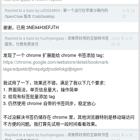
Replied to a topic by u20024804
第一个运行在苹果沙箱内的
4 月 16
›
日
OpenClaw 版本 CrabDesktop
谢谢，已用 3NE94H3EFJTH
Replied to a topic by huzhiyangqaz
求推荐好用的互联网书签
2023 年 4 月
›
26 日
服务，付费免费皆可
发现了一个 chrome 扩展能给 chrome 书签添加 tag：
https://chrome.google.com/webstore/detail/bookmark-
tags/edpeidcfjfmepdgdjnodefckgdjbigem
我试用了一下，效果还不错，满足了我以下几个要求：
1. 界面简洁，单页信息量大，操作简单
2. 给现有标签批量添加 tag
3. 仍然使用 chrome 自带的书签同步，稳定放心
不过没解决书签仍储存在 chrome 里，其他浏览器特别是移动端访问
不方便的问题。我打算先试用一段时间看看效果。
Replied to a topic by huzhiyangqaz
求推荐好用的互联网书签
2023 年 4 月
›