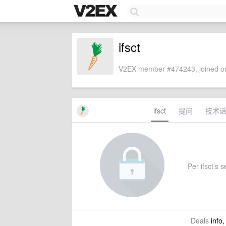
ifsct
V2EX member #474243, joined on
ifsct
提问
技术
Per ifsct's s
Deals
info,