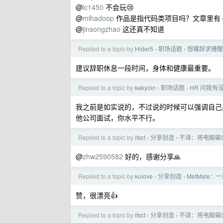
@
lc1450
不会玩😢
@
mlhadoop
作品是指代码类项目吗？文章里有 gi
@
jinsongzhao
这还真不知道
Replied to a topic by
Hider5
职场话题
想裸辞求锤醒
›
›
建议辞职休息一段时间，身体和健康最重要。
Replied to a topic by
kakyoin
职场话题
HR 问我有
›
›
我之前是如实说的，不过说的时候可以强调自己是
他公司面试，你水平不行。
Replied to a topic by
ifsct
分享创造
不译：将电脑输
›
›
@
zhw2590582
好的，感谢分享🙏
Replied to a topic by
kulove
分享创造
MetMate
›
›
赞，很漂亮👍
Replied to a topic by
ifsct
分享创造
不译：将电脑输
›
›