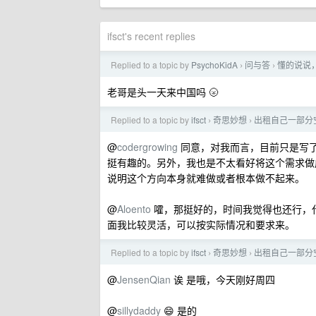
ifsct's recent replies
Replied to a topic by
PsychoKidA
问与答
懂的说说
›
›
老哥是头一天来中国吗 🌝
Replied to a topic by
ifsct
奇思妙想
出租自己一部分
›
›
@
codergrowing
同意，对我而言，目前只是写
挺有趣的。另外，我也是不太看好将这个需求做
说明这个方向本身就难做或者根本做不起来。
@
Aloento
嚯，那挺好的，时间我觉得也还行，
面我比较灵活，可以按实际情况和要求来。
Replied to a topic by
ifsct
奇思妙想
出租自己一部分
›
›
@
JensenQian
诶 是哦，今天刚好周四
@
sillydaddy
😄 是的