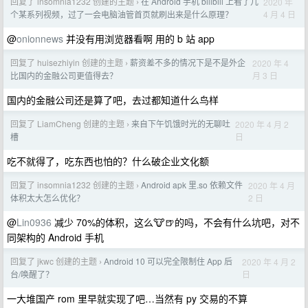
回复了 insomnia1232 创建的主题
在 Android 手机 bilibili 上看了几
2020 年
›
4 月 4 日
个某系列视频，过了一会电脑油管首页就刷出来是什么原理？
@
onionnews
并没有用浏览器看啊 用的 b 站 app
回复了 huisezhiyin 创建的主题
薪资差不多的情况下是不是外企
2020 年 4
›
月 3 日
比国内的金融公司更值得去？
国内的金融公司还是算了吧，去过都知道什么鸟样
回复了 LiamCheng 创建的主题
来自下午饥饿时光的无聊吐
2020 年 4 月 2
›
日
槽
吃不就得了，吃东西也怕的？什么破企业文化额
回复了 insomnia1232 创建的主题
Android apk 里.so 依赖文件
2020 年 4 月
›
2 日
体积太大怎么优化？
@
Lin0936
减少 70%的体积，这么🐮🍺的吗，不会有什么坑吧，对不
同架构的 Android 手机
回复了 jkwc 创建的主题
Android 10 可以完全限制住 App 后
2020 年 4 月 2
›
日
台/唤醒了？
一大堆国产 rom 里早就实现了吧…当然有 py 交易的不算