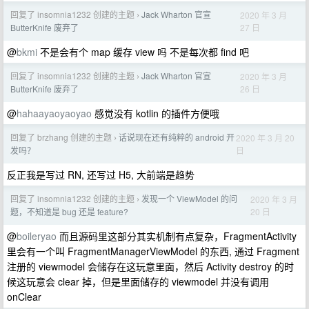
回复了 insomnia1232 创建的主题
Jack Wharton 官宣
2020 年 3 月
›
27 日
ButterKnife 废弃了
@
bkmi
不是会有个 map 缓存 view 吗 不是每次都 find 吧
回复了 insomnia1232 创建的主题
Jack Wharton 官宣
2020 年 3 月
›
26 日
ButterKnife 废弃了
@
hahaayaoyaoyao
感觉没有 kotlin 的插件方便哦
回复了 brzhang 创建的主题
话说现在还有纯粹的 android 开
2020 年 3 月 20
›
日
发吗？
反正我是写过 RN, 还写过 H5, 大前端是趋势
回复了 insomnia1232 创建的主题
发现一个 ViewModel 的问
2020 年 3 月
›
20 日
题，不知道是 bug 还是 feature?
@
boileryao
而且源码里这部分其实机制有点复杂，FragmentActivity
里会有一个叫 FragmentManagerViewModel 的东西, 通过 Fragment
注册的 viewmodel 会储存在这玩意里面，然后 Activity destroy 的时
候这玩意会 clear 掉，但是里面储存的 viewmodel 并没有调用
onClear