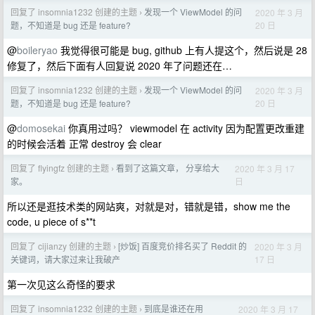
回复了 insomnia1232 创建的主题
发现一个 ViewModel 的问
2020 年 3 月
›
20 日
题，不知道是 bug 还是 feature?
@
boileryao
我觉得很可能是 bug, github 上有人提这个，然后说是 28
修复了，然后下面有人回复说 2020 年了问题还在…
回复了 insomnia1232 创建的主题
发现一个 ViewModel 的问
2020 年 3 月
›
20 日
题，不知道是 bug 还是 feature?
@
domosekai
你真用过吗？ viewmodel 在 activity 因为配置更改重建
的时候会活着 正常 destroy 会 clear
回复了 flyingfz 创建的主题
看到了这篇文章， 分享给大
2020 年 3 月 17
›
日
家。
所以还是逛技术类的网站爽，对就是对，错就是错，show me the
code, u piece of s**t
回复了 cijianzy 创建的主题
[炒饭] 百度竞价排名买了 Reddit 的
2020 年 3 月
›
17 日
关键词，请大家过来让我破产
第一次见这么奇怪的要求
回复了 insomnia1232 创建的主题
到底是谁还在用
2020 年 3 月 17
›