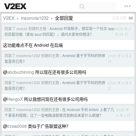
V2EX
insomnia1232
全部回复
回复总数
88
›
›
回复了 zcxzzz 创建的主题
Android 开发新手，想实现一个社交 app
2020 年 4
›
月 29 日
的匹配功能（类似 soul 的匹配），请问大家有何想法？
这功能难点不在 Android 在后端
回复了 insomnia1232 创建的主题
Android 基于字节码的热修
2020 年 4 月 6
›
日
复是否已死？
@
abcbuzhiming
所以现在还有很多公司用吗
回复了 insomnia1232 创建的主题
Android 基于字节码的热修
2020 年 4 月 6
›
日
复是否已死？
@
HangoX
所以我想问现在还有很多公司用吗
回复了 insomnia1232 创建的主题
在 Android 手机 bilibili 上看了几
2020 年
›
4 月 4 日
个某系列视频，过了一会电脑油管首页就刷出来是什么原理？
@
lrzsw2008
类似于广告联盟这种？