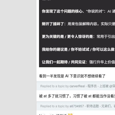
看到一半发现是 AI 下意识就不想继续看了
Replied to a topic by
carverReal
程序员
上班被 @
›
›
被 at 多了就习惯了，习惯了被 at 都能当作没
Replied to a topic by
a6734957
职场话题
兄弟们，
›
›