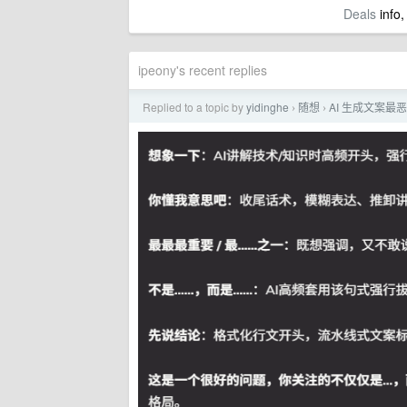
Deals
info,
ipeony's recent replies
Replied to a topic by
yidinghe
随想
AI 生成文案最
›
›