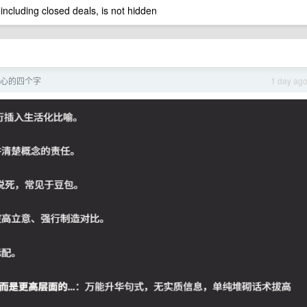
 including closed deals, is not hidden
恶心的四个字
1 day ag