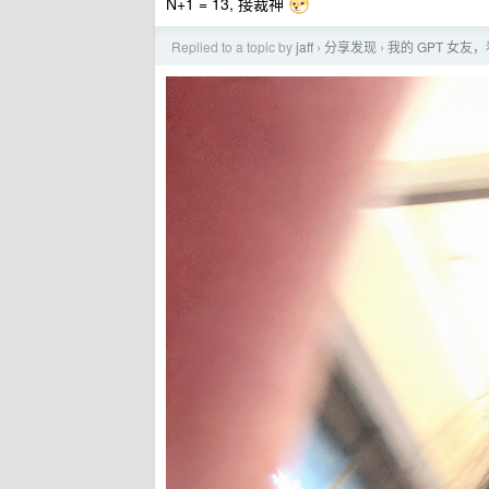
N+1 = 13, 接裁神
Replied to a topic by
jaff
分享发现
我的 GPT 女友
›
›