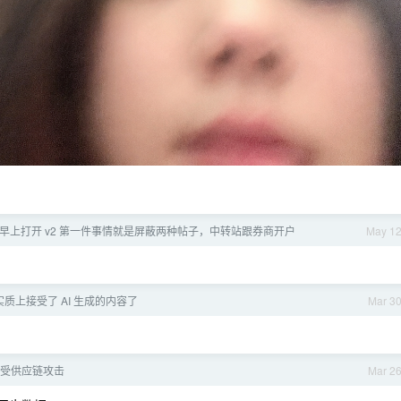
早上打开 v2 第一件事情就是屏蔽两种帖子，中转站跟券商开户
May 1
实质上接受了 AI 生成的内容了
Mar 3
x 遭受供应链攻击
Mar 2