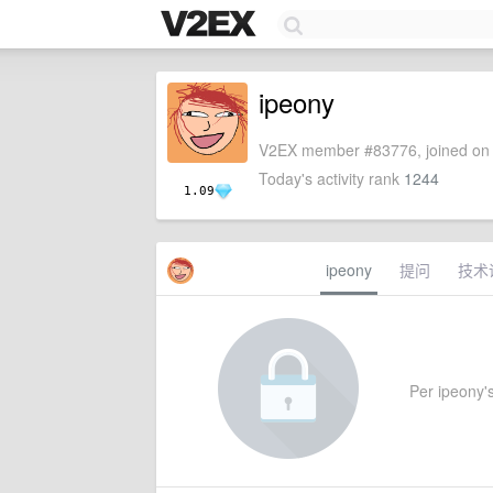
ipeony
V2EX member #83776, joined on 
Today's activity rank
1244
1.09
ipeony
提问
技术
Per ipeony's