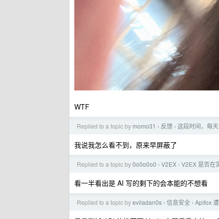
WTF
Replied to a topic by
momo31
反馈
这段时间，每天
›
›
我说我怎么看不到，原来早屏蔽了
Replied to a topic by
0o0o0o0
V2EX
V2EX 是否在
›
›
看一半看出是 AI 写的剩下的会本能的不想看
Replied to a topic by
eviladan0s
信息安全
Apifo
›
›