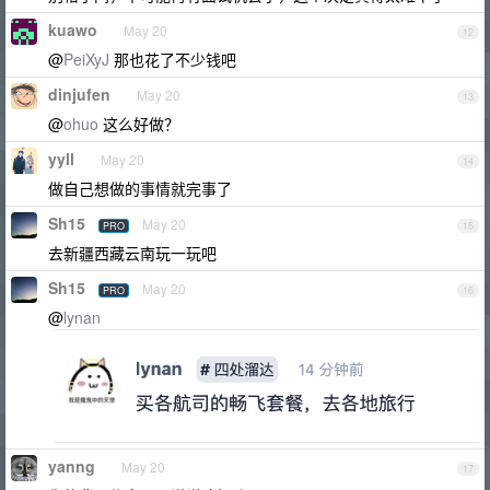
kuawo
May 20
12
@
PeiXyJ
那也花了不少钱吧
dinjufen
May 20
13
@
ohuo
这么好做？
yyll
May 20
14
做自己想做的事情就完事了
Sh15
May 20
PRO
15
去新疆西藏云南玩一玩吧
Sh15
May 20
PRO
16
@
lynan
yanng
May 20
17