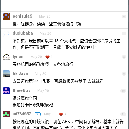
penisulaS
May 20
6
慢、轻健身，读读一些其他领域的书籍
dudubaba
May 20
7
不知道，我目前可以拿 15 个大礼包，应该会告别程序员的工
作，但是不可能躺平，只能自我安慰式的“创业”
lynan
May 20
4
8
买各航司的畅飞套餐，去各地旅行
hkiJava
May 20
9
去清迈旅居半年吧,我一直想着哪天被裁了,去试试看
threeBoy
May 20
10
很想摩旅全国
很想打卡日漫的取景地
a6734957
May 20
3
OP
11
按照现在的环境来说，现在 AFK ，中间有了断档，基本上就告
别格子间，不可能再有面试机会了，这个决定真得太难下了