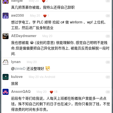
liangM
May 20
2
23
真几把羡慕你被裁，我特么还得自己辞职
aw2350
May 20
1
24
想过学电工，学 PLC 顺带 捡起 c# 做 winform 、wpf 上位机、
工控，然后进厂投身制造业
AEDaydreamer
May 20
25
我也想被裁 😭 (没别的意思) 很能理解你, 感觉自己明明不是贱
命,但是偏偏要把自己异化放到市场上, 被裁员反而会解脱一段时
间.
lynan
May 20
26
@
zimieD
还没整理好
kulove
May 20 via Android
27
旅居
AnsonQAQ
May 20
18
28
前段有个哥们给我说，人每天上班都在盼着账户里能多一点点
钱，殊不知自己的剩下的日子也在减少，而你只看到了钱，不觉
得浪费的时间有多珍贵。