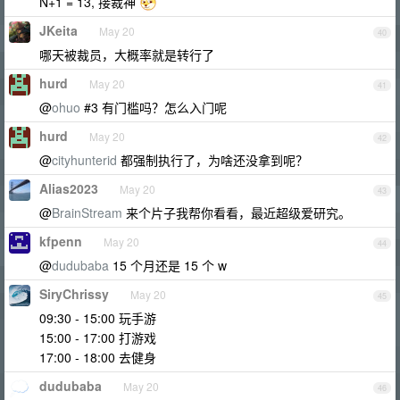
N+1 = 13, 接裁神
JKeita
May 20
40
哪天被裁员，大概率就是转行了
hurd
May 20
41
@
ohuo
#3 有门槛吗？怎么入门呢
hurd
May 20
42
@
cityhunterid
都强制执行了，为啥还没拿到呢？
Alias2023
May 20
43
@
BrainStream
来个片子我帮你看看，最近超级爱研究。
kfpenn
May 20
44
@
dudubaba
15 个月还是 15 个 w
SiryChrissy
May 20
45
09:30 - 15:00 玩手游
15:00 - 17:00 打游戏
17:00 - 18:00 去健身
dudubaba
May 20
46