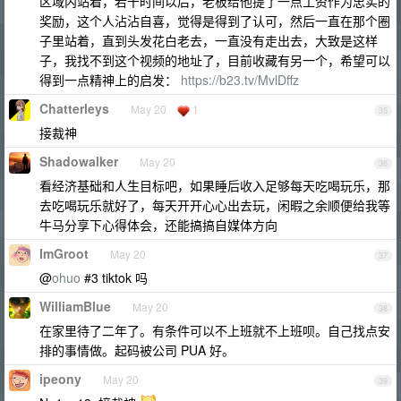
区域内站着，若干时间以后，老板给他提了一点工资作为忠实的
奖励，这个人沾沾自喜，觉得是得到了认可，然后一直在那个圈
子里站着，直到头发花白老去，一直没有走出去，大致是这样
子，我找不到这个视频的地址了，目前收藏有另一个，希望可以
得到一点精神上的启发：
https://b23.tv/MvlDffz
Chatterleys
May 20
1
35
接裁神
Shadowalker
May 20
36
看经济基础和人生目标吧，如果睡后收入足够每天吃喝玩乐，那
去吃喝玩乐就好了，每天开开心心出去玩，闲暇之余顺便给我等
牛马分享下心得体会，还能搞搞自媒体方向
ImGroot
May 20
37
@
ohuo
#3 tiktok 吗
WilliamBlue
May 20
38
在家里待了二年了。有条件可以不上班就不上班呗。自己找点安
排的事情做。起码被公司 PUA 好。
ipeony
May 20
39