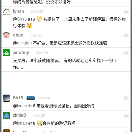
你的背景信息呢，说说才好聊呀
lynan
May 20
18
@
Sh15
#16
被捉住了，上周末刚去了新疆伊犁，很棒的旅
行体验
ohuo
May 20
19
@
dinjufen
不好做，但是应该还是比送外卖送快递强
zerofiny
May 20
20
没买房，没小孩就随便玩。 有的话就老老实实找下一份工
作。。
Sh15
May 20
PRO
21
@
lynan
#18 老是看到你发游记，国内国外的
zimieD
May 20
22
@
lynan
#18
会有新的游记看吗