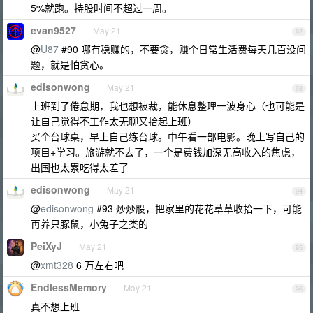
5%就跑。持股时间不超过一周。
evan9527
May 21
92
@
U87
#90 哪有稳赚的，不要贪，赚个日常生活费每天几百没问
题，就是怕贪心。
edisonwong
May 21
93
上班到了倦怠期，我也想被裁，能休息整理一波身心（也可能是
让自己觉得不工作太无聊又拾起上班）
买个台球桌，早上自己练台球。中午看一部电影。晚上写自己的
项目+学习。旅游就不去了，一个是费钱加深无高收入的焦虑，
出国也太累吃得太差了
edisonwong
May 21
94
@
edisonwong
#93 炒炒股，把家里的花花草草收拾一下，可能
再养只豚鼠，小兔子之类的
PeiXyJ
May 21
95
@
xmt328
6 万左右吧
EndlessMemory
May 21
96
真不想上班