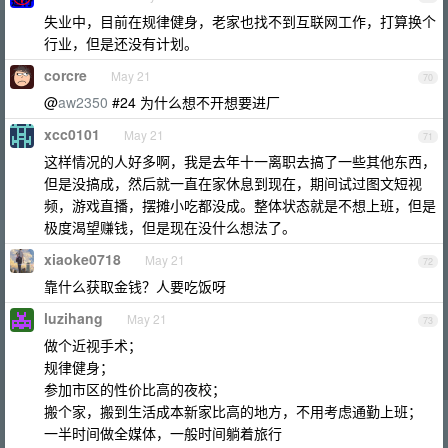
失业中，目前在规律健身，老家也找不到互联网工作，打算换个
行业，但是还没有计划。
corcre
May 21
70
@
aw2350
#24 为什么想不开想要进厂
xcc0101
May 21
71
这样情况的人好多啊，我是去年十一离职去搞了一些其他东西，
但是没搞成，然后就一直在家休息到现在，期间试过图文短视
频，游戏直播，摆摊小吃都没成。整体状态就是不想上班，但是
极度渴望赚钱，但是现在没什么想法了。
xiaoke0718
May 21
72
靠什么获取金钱？人要吃饭呀
luzihang
May 21
73
做个近视手术；
规律健身；
参加市区的性价比高的夜校；
搬个家，搬到生活成本新家比高的地方，不用考虑通勤上班；
一半时间做全媒体，一般时间躺着旅行