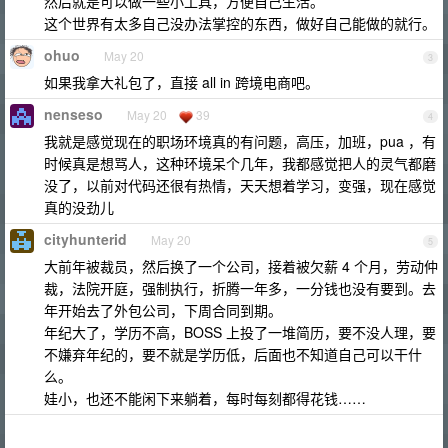
然后就是可以做一些小工具，方便自己生活。
这个世界有太多自己没办法掌控的东西，做好自己能做的就行。
ohuo
May 20
3
如果我拿大礼包了，直接 all in 跨境电商吧。
nenseso
May 20
39
4
我就是感觉现在的职场环境真的有问题，高压，加班，pua ，有
时候真是想骂人，这种环境呆个几年，我都感觉把人的灵气都磨
没了，以前对代码还很有热情，天天想着学习，变强，现在感觉
真的没劲儿
cityhunterid
May 20
5
大前年被裁员，然后换了一个公司，接着被欠薪 4 个月，劳动仲
裁，法院开庭，强制执行，折腾一年多，一分钱也没有要到。去
年开始去了外包公司，下周合同到期。
年纪大了，学历不高，BOSS 上投了一堆简历，要不没人理，要
不嫌弃年纪的，要不就是学历低，后面也不知道自己可以干什
么。
娃小，也还不能闲下来躺着，每时每刻都得花钱……