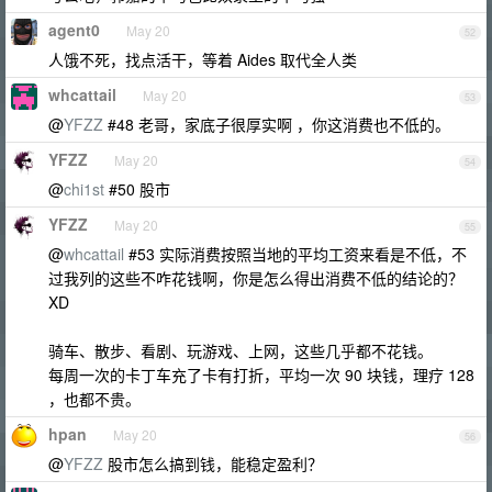
agent0
May 20
52
人饿不死，找点活干，等着 Aides 取代全人类
whcattail
May 20
53
@
YFZZ
#48 老哥，家底子很厚实啊 ，你这消费也不低的。
YFZZ
May 20
54
@
chi1st
#50 股市
YFZZ
May 20
55
@
whcattail
#53 实际消费按照当地的平均工资来看是不低，不
过我列的这些不咋花钱啊，你是怎么得出消费不低的结论的？
XD
骑车、散步、看剧、玩游戏、上网，这些几乎都不花钱。
每周一次的卡丁车充了卡有打折，平均一次 90 块钱，理疗 128
，也都不贵。
hpan
May 20
56
@
YFZZ
股市怎么搞到钱，能稳定盈利？