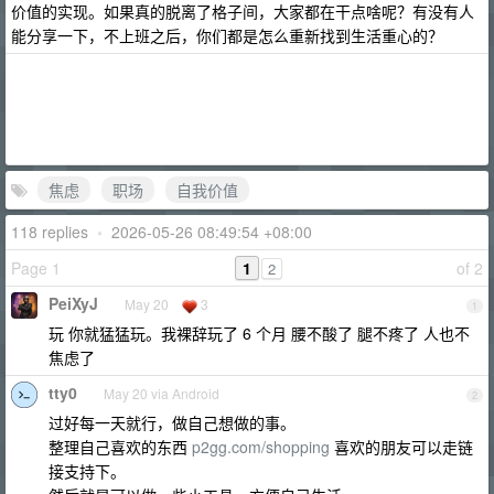
价值的实现。如果真的脱离了格子间，大家都在干点啥呢？有没有人
能分享一下，不上班之后，你们都是怎么重新找到生活重心的？
焦虑
职场
自我价值
118 replies
•
2026-05-26 08:49:54 +08:00
Page 1
1
of 2
2
PeiXyJ
May 20
3
1
玩 你就猛猛玩。我裸辞玩了 6 个月 腰不酸了 腿不疼了 人也不
焦虑了
tty0
May 20 via Android
2
过好每一天就行，做自己想做的事。
整理自己喜欢的东西
p2gg.com/shopping
喜欢的朋友可以走链
接支持下。