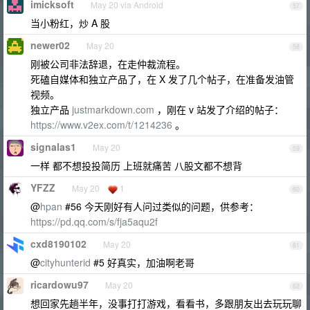
imicksoft
May 20 via Android
57
当小粉红，炒 A 股
newer02
May 20
58
刚被公司非法辞退，在走仲裁流程。
死磕自媒体和独立产品了，在 X 发了几个帖子，在准备发油管
视频。
独立产品
justmarkdown.com
，刚在 v 站发了介绍的帖子：
https://www.v2ex.com/t/1214236
。
signalas1
May 20
59
一样 都不想投投简历 上班就痛苦 八股文都不想背
YFZZ
May 20
1
60
@
hpan
#56 今天刚好有人问过类似的问题，供参考：
https://pd.qq.com/s/fja5aqu2f
cxd8190102
May 20
61
@
cityhunterid
#5 好真实，加油啊老哥
ricardowu97
May 20
62
想回家先趟半年，没事打打游戏，看看书，多跟朋友出去玩玩聊