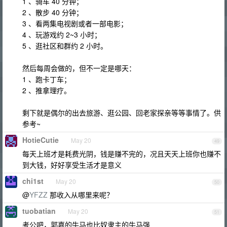
1 、骑车 40 分钟；
2 、散步 40 分钟；
3 、看两集电视剧或者一部电影；
4 、玩游戏约 2~3 小时；
5 、逛社区和群约 2 小时。
然后每周会做的，但不一定是哪天：
1 、跑卡丁车；
2 、推拿理疗。
剩下就是偶尔的出去旅游、逛公园、回老家探亲等等事情了。供
参考~
HotieCutie
May 20
49
每天上班才是耗费光阴，钱是赚不完的，况且天天上班你也赚不
到大钱，好好享受生活才是意义
chi1st
May 20
50
@
YFZZ
那收入从哪里来呢？
tuobatian
May 20
51
考公吧，郭嘉的牛马也比奴隶主的牛马强