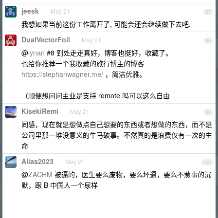
jeesk
May 21
97
我想如果当前这份工作离开了, 可能会还会继续做下去吧.
DualVectorFoil
May 21
98
@
lynan
#8 到处走走真好，博客也挺好，收藏了。
也给你推荐一个我收藏的旅行博主的博客
https://stephanwagner.me/
，简洁优雅。
（顺便想问问主业是支持 remote 吗可以这么自由
KisekiRemi
May 21
99
同感，现在就是想做点自己想要的东西或者想做的东西，而不是
公司里那一堆没意义的牛马破事。不然真的是浪费仅有一次的生
命
Alias2023
May 21
100
@
ZACHM
被逼的，医生要么废物，要么坏逼，要么不惹事的沉
默，跟 B 中国人一个尿样