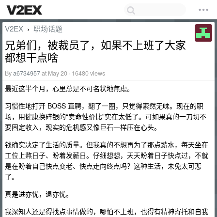
V2EX
职场话题
›
兄弟们，被裁员了，如果不上班了大家
都想干点啥
By
a6734957
at May 20 · 16480 views
最近这半个月，心里总是不可名状地焦虑。
习惯性地打开 BOSS 直聘，翻了一圈，只觉得索然无味。现在的职
场，用健康换碎银的“卖命性价比”实在太低了。可如果真的一刀切不
要固定收入，现实的危机感又像巨石一样压在心头。
钱确实决定了生活的质量。但我真的不想再为了那点薪水，每天坐在
工位上熬日子、盼着发薪日。仔细想想，天天盼着日子快点过，不就
是在盼着自己快点变老、快点走向终点吗？这种生活，未免太可悲
了。
真是进亦忧，退亦忧。
我深知人还是得找点事情做的，哪怕不上班，也得有精神寄托和自我