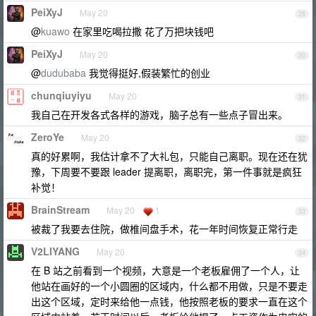
PeiXyJ
May 20
29
@
kuawo
在家里吃喝拉撒 花了万把块钱吧
PeiXyJ
May 20
30
@
dudubaba
我觉得挺好,假装繁忙的创业
chunqiuyiyu
May 20
31
我自己在开发各式各样的游戏，脑子总有一些点子冒出来。
ZeroYe
May 20
32
真的好累啊，我估计拿不了大礼包，只能自己离职。现在还在犹
豫，下周要不要跟 leader 提离职，离职完，第一件事就是疯狂
补觉！
BrainStream
May 20
1
33
被裁了我要去住院，做椎间盘手术，花一年时间恢复正常行走
V2LIYANG
May 20
34
在 B 站之前看到一个视频，大意是一个老板雇佣了一个人，让
他站在画好的一个小圆圈的区域内，什么都不用做，只是不要走
出这个区域，定时来给他一点钱，他按照老板的要求一直在这个