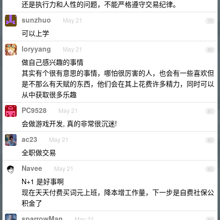
还是执行力和人性的问题，不能严格遵守交易纪律。
sunzhuo
May 21
79
可以上学
loryyang
May 21
80
做自己感兴趣的事情
其实有个很有意思的事情，哪怕很厉害的人，也会有一些喜欢但
是不那么有天赋的东西，他们会在其上花费许多精力，同时可以
从中获取很多乐趣
PC9528
May 21
81
会做游戏开发, 真的非常很沉迷!
ac23
May 21
82
全职做交易
Navee
May 21
83
N+1 是好事啊
现在天天付费买词元上班，降本增工作量，下一步是自费社保公
积金了
sparrowMan
May 21
84