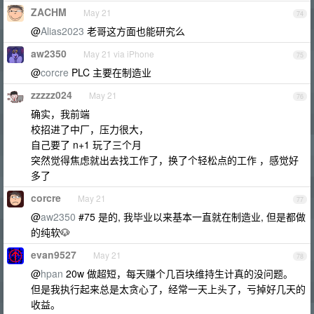
ZACHM
May 21
74
@
Alias2023
老哥这方面也能研究么
aw2350
May 21 via iPhone
75
@
corcre
PLC 主要在制造业
zzzzz024
May 21
76
确实，我前端
校招进了中厂，压力很大，
自己要了 n+1 玩了三个月
突然觉得焦虑就出去找工作了，换了个轻松点的工作 ，感觉好
多了
corcre
May 21
77
@
aw2350
#75 是的, 我毕业以来基本一直就在制造业, 但是都做
的纯软🐶
evan9527
May 21
78
@
hpan
20w 做超短，每天赚个几百块维持生计真的没问题。
但是我执行起来总是太贪心了，经常一天上头了，亏掉好几天的
收益。