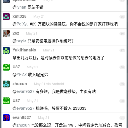
@
lynan
网站不错
xmt328
May 21
85
@
PeiXyJ
#29 万把块的猛猛玩，你不会说的是在家打游戏吧
26z
May 21
86
@
oxykr
只是安装电脑操作系统吗？
YukiHanaNo
May 21
87
拿出几万块钱，是时候去你以前想做的想去的地方了
U87
May 21
88
@
YFZZ
收入呢兄弟
zhuxun
May 21 via Android
89
@
evan9527
有多短，我是做毫秒级，主页有贴
U87
May 21
90
@
evan9527
稳赚吗，股票不敢入 233333
evan9527
May 21
91
@
zhuxun
也没那么短，开盘进 1w ，中间看走势加减仓，盈亏