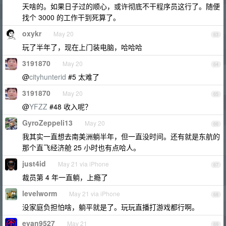
天啥的。如果日子过的顺心，或许彻底不干程序员这行了。随便
找个 3000 的工作干到死算了。
oxykr
May 20
63
玩了半年了，现在上门装电脑，哈哈哈
3191870
May 20
64
@
cityhunterid
#5 太难了
3191870
May 20
65
@
YFZZ
#48 收入呢？
GyroZeppeli13
May 20
66
我其实一直想去南美洲躺半年，但一直没时间。还有就是东航的
那个直飞经济舱 25 小时也有点哈人。
just4id
May 21 via iPhone
67
裁员第 4 年一直躺，上瘾了
levelworm
May 21 via iPhone
68
没家庭负担怕啥，躺平就是了。玩玩直播打游戏都行啊。
evan9527
May 21
69