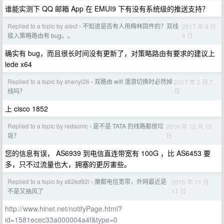
谁能实测下 QQ 邮箱 App 在 EMUI9 下有没有系统级的推送支持？
Replied to a topic by alect
不知道是否有人用梅林固件的？双线
2017 年 6 月
›
6 日
接入策略路由有 bug。。
确实有 bug，而且很长时间没有更新了，对策略路由有要求的建议上
lede x64
Replied to a topic by shenyi26
双路由 wifi 漫游切换时必然掉
2017 年 2 月 7
›
日
线吗？
上 cisco 1852
Replied to a topic by redsonic
是不是 TATA 的线路都很垃
2016 年 12 月 10
›
日
圾？
您的信息有误， AS6939 到电信直连带宽有 100G ，比 AS6453 要
多，只不过流量也大，拥塞的更厉害些。
Replied to a topic by s82kd92l
魔都电信宽带，外网最近是
2016 年 11 月
›
11 日
不是又抽风了
http://www.hinet.net/notifyPage.html?
id=1581ecec33a000004a4f&type=0