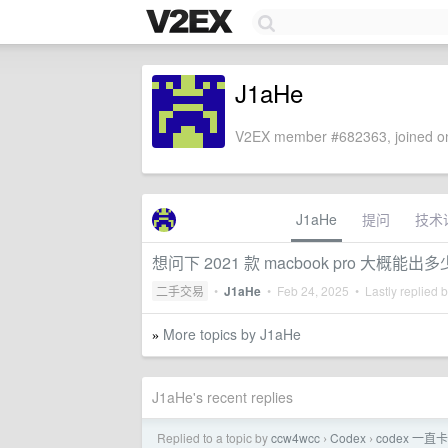
J1aHe
V2EX member #682363, joined on
J1aHe
提问
技术
想问下 2021 款 macbook pro 大概
二手交易
•
J1aHe
•
Feb 24, 2025
• Lastly replied 
More topics by J1aHe
»
J1aHe's recent replies
Replied to a topic by
ccw4wcc
Codex
codex 一
›
›