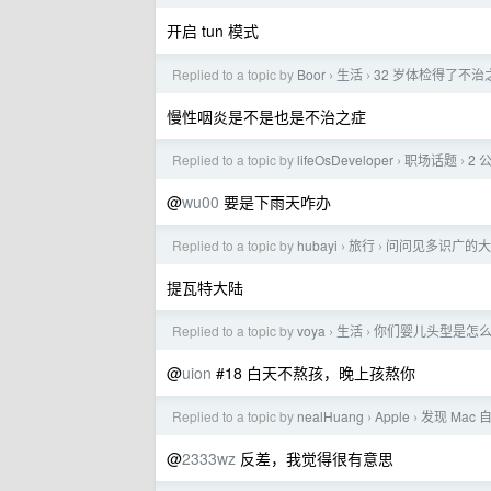
开启 tun 模式
Replied to a topic by
Boor
生活
32 岁体检得了不治
›
›
慢性咽炎是不是也是不治之症
Replied to a topic by
lifeOsDeveloper
职场话题
2
›
›
@
wu00
要是下雨天咋办
Replied to a topic by
hubayi
旅行
问问见多识广的大
›
›
提瓦特大陆
Replied to a topic by
voya
生活
你们婴儿头型是怎
›
›
@
uion
#18 白天不熬孩，晚上孩熬你
Replied to a topic by
nealHuang
Apple
发现 Mac
›
›
@
2333wz
反差，我觉得很有意思