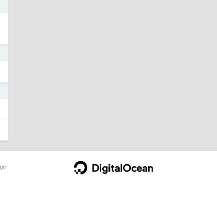
5
5
5
ge