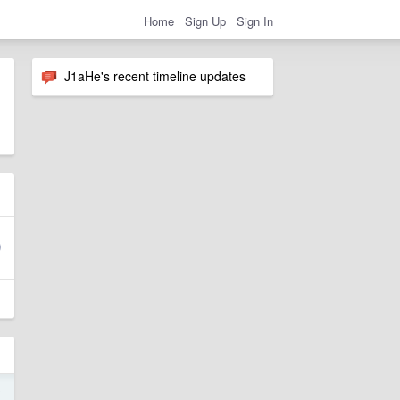
Home
Sign Up
Sign In
J1aHe's recent timeline updates
0