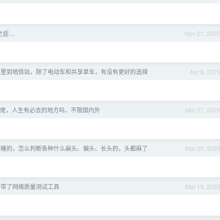
之症…
Nov 21, 202
 公里到地铁站，除了电动车和共享单车，有没有更好的选择
Apr 8, 202
佬，人生有必去的地方吗，不限国内外
Mar 27, 202
么睡的，怎么判断各种什么扁头、偏头、长头的，头都麻了
Mar 26, 202
 自带了网络质量测试工具
Mar 19, 202