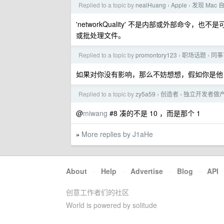
Replied to a topic by
nealHuang
Apple
发现 Mac
›
›
'networkQuality' 不是内部或外部命令，也
或批处理文件。
Replied to a topic by
promontory123
职场话题
同事
›
›
如果对你没有影响，那么不妨想想，假如你是他
Replied to a topic by
zy5a59
创造者
独立开发者做产品
›
›
@
miwang
#8 凑的不是 10 ，而是那个 1
More replies by J1aHe
»
About
·
Help
·
Advertise
·
Blog
·
API
创意工作者们的社区
World is powered by solitude