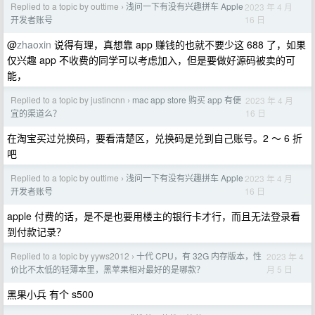
Replied to a topic by outtime
浅问一下有没有兴趣拼车 Apple
2023 年 4 月
›
16 日
开发者账号
@
zhaoxin
说得有理，真想靠 app 赚钱的也就不要少这 688 了，如果
仅兴趣 app 不收费的同学可以考虑加入，但是要做好源码被卖的可
能，
Replied to a topic by justincnn
mac app store 购买 app 有便
2023 年 4 月
›
16 日
宜的渠道么？
在淘宝买过兑换码，要看清楚区，兑换码是兑到自己账号。2 ～ 6 折
吧
Replied to a topic by outtime
浅问一下有没有兴趣拼车 Apple
2023 年 4 月
›
16 日
开发者账号
apple 付费的话，是不是也要用楼主的银行卡才行，而且无法登录看
到付款记录？
Replied to a topic by yyws2012
十代 CPU，有 32G 内存版本，性
2023 年 4
›
月 5 日
价比不太低的轻薄本里，黑苹果相对最好的是哪款？
黑果小兵 有个 s500