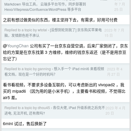
年 7 月
Markdown 导出工具， 云端多平台写作，同步部署到
25 日
Hexo/Vitepress/Confluence/WordPress 等多平台
之前有想过做类似的东西，楼主坚持下去，有需求，好用可付费
Replied to a topic by wtotal
[没想到轮到我了] 京东购买苹果电
2023 年 7 月
›
15 日
脑，发错颜色拒不承认
@
YoungChan
公司有买了一台京东自营空调，后来厂家倒闭了，京东
给的方案是在京东找第 3 方维修，维修的钱京东返还（是不是用京豆
忘记了）
Replied to a topic by ganning
想入手一个 iPad mini6 来看视频
2023 年 4
›
月 27 日
看文档，现在是一个好的时机吗？
看书看视频，不要求多设备互联的，可以考虑新出的 vivopad2 ，我
买的 mipad6 （因为用的是小米手机），主要看书和视频，不觉得比
air5 差。
Replied to a topic by dhou45
各位大佬, iPad 升级系统之后充不
2023 年 4 月
›
20 日
进电, 无法开机, 还有救吗?
6mini 试过，售后换新了