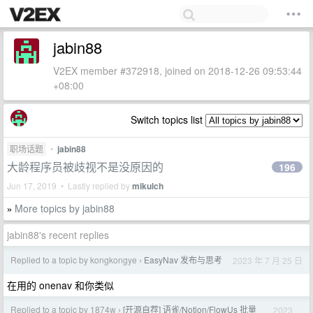
jabin88
V2EX member #372918, joined on 2018-12-26 09:53:44
+08:00
Switch topics list
职场话题
•
jabin88
大龄程序员被歧视不是没原因的
196
Jun 17, 2019 • Lastly replied by
mikulch
More topics by jabin88
»
jabin88's recent replies
Replied to a topic by kongkongye
EasyNav 发布与思考
2023 年 7 月 25 日
›
在用的 onenav 和你类似
Replied to a topic by 1874w
[开源自荐] 语雀/Notion/FlowUs 批量
2023
›