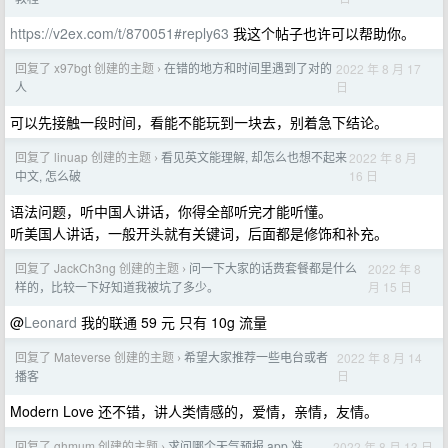
https://v2ex.com/t/870051#reply63
我这个帖子也许可以帮助你。
回复了 x97bgt 创建的主题
在错的地方和时间里遇到了对的
2022 年 8 月 17
›
日
人
可以先接触一段时间，看能不能玩到一块去，别着急下结论。
回复了 linuap 创建的主题
看见英文能理解, 却怎么也想不起来
2022 年 8 月
›
16 日
中文, 怎么破
语法问题，听中国人讲话，你得全部听完才能听懂。
听美国人讲话，一般开头就有关键词，后面都是修饰和补充。
回复了 JackCh3ng 创建的主题
问一下大家的话费套餐都是什么
2022 年 8
›
月 15 日
样的，比较一下好知道我被坑了多少。
@
Leonard
我的联通 59 元 只有 10g 流量
回复了 Mateverse 创建的主题
希望大家推荐一些电台或者
2022 年 8 月 14
›
日
播客
Modern Love 还不错，讲人类情感的，爱情，亲情，友情。
回复了 ghmum 创建的主题
求问哪个天气预报 app 准
2022 年 8 月 13 日
›