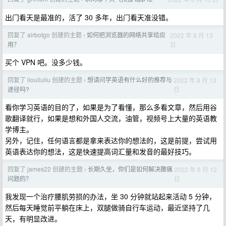
出门看天是最准的，活了 30 多年，出门看天准没错。
回复了 airbotgo 创建的主题
如何把浏览器的网络共享给应
2022 年 8 月 13
›
日
用？
买个 VPN 吧。没多少钱。
回复了 liouliuliu 创建的主题
想请问学英语有什么好的推荐与
2022 年 8 月 13
›
日
途径吗?
看你学习英语的目的了，如果是为了看懂，那么多看文章，然后用谷
歌翻译就行，如果是想和外国人交流，油管，视频号上大量的英语教
学博主。
另外，记住，任何语言都是拿来表达你的想法的，这是前提，尝试用
英语表达你的想法，这是快速提高词汇量和发音的最好技巧。
回复了 james22 创建的主题
长期久坐，你们是如何解决腰痛
2022 年 8 月 12
›
日
问题的？
我发现一个治疗腰肌劳损的办法，坐 30 分钟就站起来活动 5 分钟，
然后每天睡觉前平躺在床上，双腿做骑自行车运动，最近坚持了几
天，有明显改进。