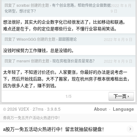
回复了 scratbai 创建的主题
有个创业思路，帮助传统企业做数据
2022 年 8 月
›
9 日
化转型，想讨论下？
想法很好，其实大的企业数字化已经很发达了，比如移动和联通。
难点还是在于，你的定位是哪些行业，不懂行业容易闹笑话。
回复了 WilsonGGG 创建的主题
甜甜圈理论
2022 年 8 月 9 日
›
没钱时候努力工作赚钱，总是没错的。
回复了 manami 创建的主题
现在房租涨价是否是常态？
2022 年 8 月 9 日
›
太年轻了，不知道讨价还价。人家要涨，你最好的办法是说考虑一
下，然后开始找后路，大不了搬家，现在杭州房子根本很难租出去，
因为很多人走了，赚不到钱。
1/5
© 2026 V2EX · 27ms · 3.9.8.5
About
·
Language
券商万一免五开户活动火热进行中！
›
a股万一免五活动火热进行中！留言就抽鼠标键盘！