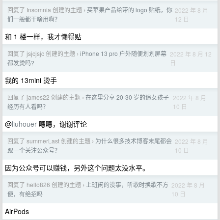
回复了 Insomnia 创建的主题
买苹果产品给带的 logo 贴纸，你
2022 年 8 月
›
12 日
们一般都干啥用啊？
和 1 楼一样，我才懒得贴
回复了 jsjcjsjc 创建的主题
iPhone 13 pro 户外随便划划屏幕
2022 年 8 月 12
›
日
都发烫吗?
我的 13mini 烫手
回复了 james22 创建的主题
在这里分享 20-30 岁的追女孩子
2022 年 8 月
›
10 日
经历有人看吗？
@
liuhouer
嗯嗯，谢谢评论
回复了 summerLast 创建的主题
为什么很多技术博客末尾都会
2022 年 8 月
›
10 日
跟一个关注公众号？
因为公众号可以赚钱，另外这个问题太没水平。
回复了 hello826 创建的主题
上班闲的没事，听歌时换歌不方
2022 年 8 月
›
10 日
便，有绝招吗
AirPods