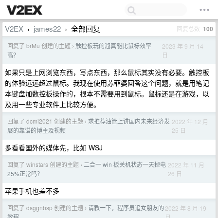
V2EX
james22
全部回复
回复总数
100
›
›
回复了 brMu 创建的主题
触控板玩的溜真能比鼠标效率
2023 年 9 月 14
›
日
高？
如果只是上网浏览东西，写点东西，那么鼠标其实没有必要。触控板
的体验远远超过鼠标。我现在使用苏菲婆回答这个问题，就是用笔记
本键盘加数控板操作的，根本不需要用到鼠标。鼠标还是在游戏，以
及用一些专业软件上比较方便。
回复了 dcmi2021 创建的主题
求推荐油管上讲国内未来经济发
2022 年 12 月
›
25 日
展的靠谱的博主及视频
多看看国外的媒体先，比如 WSJ
回复了 winstars 创建的主题
二合一 win 板关机状态一天掉电
2022 年 11 月
›
26 日
25%正常吗？
苹果手机也差不多
回复了 dsggnbsp 创建的主题
请教一下，程序员追女朋友的
2022 年 8 月 19
›
日
教程