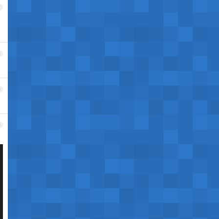
7
，
8
9
0