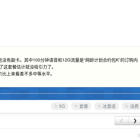
有副卡。其中100分钟语音和12G流量是“网龄计划合约包K”的订购内
期了这套餐估计就没吸引力了。
价比上来看差不多中等水平。
5G
套餐
冰激凌
话费
❮
❯