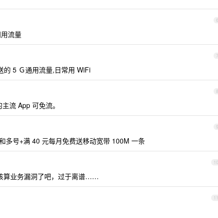
门用流量
送的 5 Ｇ通用流量,日常用 WiFi
主流 App 可免流。
5 和多号+满 40 元每月免费送移动宽带 100M 一条
1
该算业务漏洞了吧，过于离谱……
1