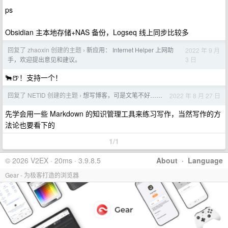
ps
Obsidian 主本地存储+NAS 备份，Logseq 线上同步比较多
回复了 zhaoxin 创建的主题
新应用： Internet Helper 上网助
2022 年 9 月
›
3 日
手，欢迎提出意见和建议。
🐂️🍺️！支持一个！
回复了 NETID 创建的主题
想写博客，可是文笔不好……
2022 年 8 月 27 日
›
先学会用一些 Markdown 的知识管理工具来练习写作，当然写作的方
法论也要看下的
1/1
© 2026 V2EX · 20ms · 3.9.8.5
About
·
Language
Gear - 为极客打造的浏览器