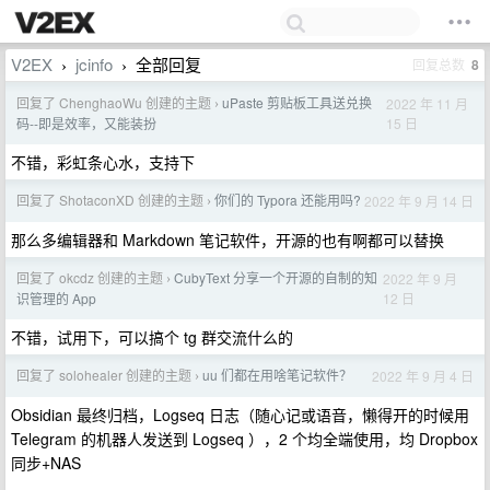
V2EX
jcinfo
全部回复
回复总数
8
›
›
回复了 ChenghaoWu 创建的主题
uPaste 剪贴板工具送兑换
2022 年 11 月
›
15 日
码--即是效率，又能装扮
不错，彩虹条心水，支持下
回复了 ShotaconXD 创建的主题
你们的 Typora 还能用吗?
2022 年 9 月 14 日
›
那么多编辑器和 Markdown 笔记软件，开源的也有啊都可以替换
回复了 okcdz 创建的主题
CubyText 分享一个开源的自制的知
2022 年 9 月
›
12 日
识管理的 App
不错，试用下，可以搞个 tg 群交流什么的
回复了 solohealer 创建的主题
uu 们都在用啥笔记软件？
2022 年 9 月 4 日
›
Obsidian 最终归档，Logseq 日志（随心记或语音，懒得开的时候用
Telegram 的机器人发送到 Logseq ），2 个均全端使用，均 Dropbox
同步+NAS