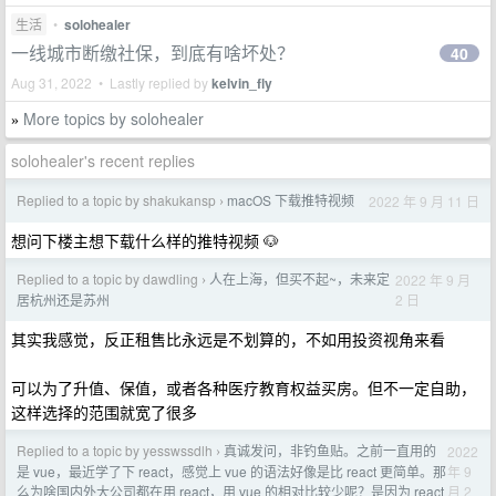
生活
•
solohealer
一线城市断缴社保，到底有啥坏处？
40
Aug 31, 2022 • Lastly replied by
kelvin_fly
More topics by solohealer
»
solohealer's recent replies
Replied to a topic by shakukansp
macOS 下载推特视频
2022 年 9 月 11 日
›
想问下楼主想下载什么样的推特视频 🐶
Replied to a topic by dawdling
人在上海，但买不起~，未来定
2022 年 9 月
›
2 日
居杭州还是苏州
其实我感觉，反正租售比永远是不划算的，不如用投资视角来看
可以为了升值、保值，或者各种医疗教育权益买房。但不一定自助，
这样选择的范围就宽了很多
Replied to a topic by yesswssdlh
真诚发问，非钓鱼贴。之前一直用的
2022
›
年 9
是 vue，最近学了下 react，感觉上 vue 的语法好像是比 react 更简单。那
月 2
么为啥国内外大公司都在用 react，用 vue 的相对比较少呢？是因为 react