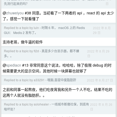
日
先流行起来的吗？
@
zhuweiyou
#38 同意。当初看了一下两者的 api ，react 的 api 太少
了，感觉一下就看懂了
Replied to a topic by luin
时隔 6 年， macOS 上的 Redis
2022 年 8 月
›
29 日
GUI： Medis 2 发布了。
支持老哥，做牛逼的软件
Replied to a topic by fl2d
真是多少台显示器，都不嫌
2022 年 8 月 29
›
日
多。。
@
spediacn
#13 非常同意这个说法，哈哈哈，除了极限 debug 的时
候需要更大的显示空间，其他时候一块屏幕也就够了
Replied to a topic by a33291
哦豁,喜提中度脂肪肝
2022 年 8 月 27 日
›
之前和同事一起熬夜，他们吃夜宵我和另外一个人不吃，结果不吃的
这两个人就没有脂肪肝。。
Replied to a topic by solohealer
一线城市断缴社保，到底有
2022 年 8 月 26
›
日
啥坏处？