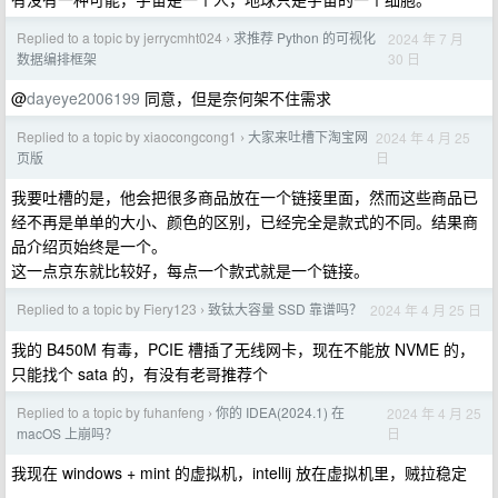
Replied to a topic by jerrycmht024
求推荐 Python 的可视化
2024 年 7 月
›
30 日
数据编排框架
@
dayeye2006199
同意，但是奈何架不住需求
Replied to a topic by xiaocongcong1
大家来吐槽下淘宝网
2024 年 4 月 25
›
日
页版
我要吐槽的是，他会把很多商品放在一个链接里面，然而这些商品已
经不再是单单的大小、颜色的区别，已经完全是款式的不同。结果商
品介绍页始终是一个。
这一点京东就比较好，每点一个款式就是一个链接。
Replied to a topic by Fiery123
致钛大容量 SSD 靠谱吗？
2024 年 4 月 25 日
›
我的 B450M 有毒，PCIE 槽插了无线网卡，现在不能放 NVME 的，
只能找个 sata 的，有没有老哥推荐个
Replied to a topic by fuhanfeng
你的 IDEA(2024.1) 在
2024 年 4 月 25
›
日
macOS 上崩吗？
我现在 windows + mint 的虚拟机，intellij 放在虚拟机里，贼拉稳定