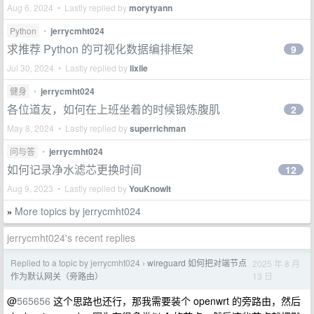
Aug 6, 2024 • Lastly replied by
morytyann
Python
•
jerrycmht024
求推荐 Python 的可视化数据编排框架
9
Jul 30, 2024 • Lastly replied by
lixile
健身
•
jerrycmht024
各位道友，如何在上班坐着的时候锻炼腹肌
2
May 8, 2024 • Lastly replied by
superrichman
问与答
•
jerrycmht024
如何记录净水滤芯更换时间
12
Aug 9, 2023 • Lastly replied by
YouKnowIt
More topics by jerrycmht024
»
jerrycmht024's recent replies
Replied to a topic by jerrycmht024
wireguard 如何把对端节点
2025 年 8 月
›
13 日
作为默认网关（旁路由）
@
565656
这个思路也还行，那我需要装个 openwrt 的旁路由，然后