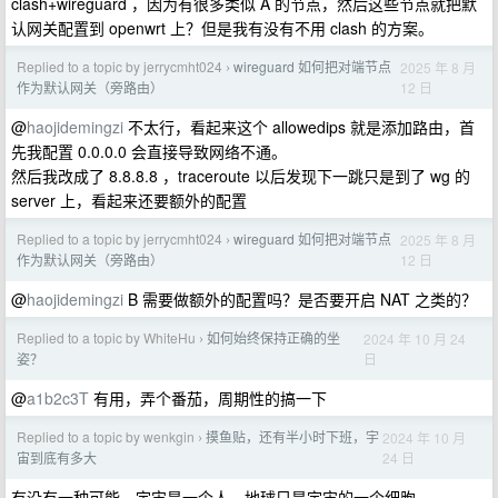
clash+wireguard ，因为有很多类似 A 的节点，然后这些节点就把默
认网关配置到 openwrt 上？但是我有没有不用 clash 的方案。
Replied to a topic by jerrycmht024
wireguard 如何把对端节点
2025 年 8 月
›
12 日
作为默认网关（旁路由）
@
haojidemingzi
不太行，看起来这个 allowedips 就是添加路由，首
先我配置 0.0.0.0 会直接导致网络不通。
然后我改成了 8.8.8.8 ，traceroute 以后发现下一跳只是到了 wg 的
server 上，看起来还要额外的配置
Replied to a topic by jerrycmht024
wireguard 如何把对端节点
2025 年 8 月
›
12 日
作为默认网关（旁路由）
@
haojidemingzi
B 需要做额外的配置吗？是否要开启 NAT 之类的？
Replied to a topic by WhiteHu
如何始终保持正确的坐
2024 年 10 月 24
›
日
姿？
@
a1b2c3T
有用，弄个番茄，周期性的搞一下
Replied to a topic by wenkgin
摸鱼贴，还有半小时下班，宇
2024 年 10 月
›
24 日
宙到底有多大
有没有一种可能，宇宙是一个人，地球只是宇宙的一个细胞。