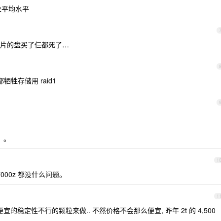
行业平均水平
片的盘买了仨都死了…
牺牲存储用 raid1
。。
1
者 7000z 都没什么问题。
1
的稳定性不行的颗粒来做.. 不然价格不会那么便宜, 昨年 2t 的 4,500