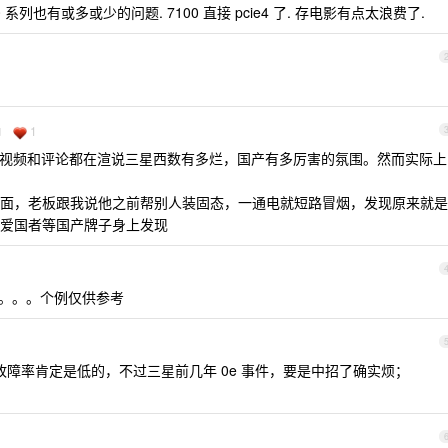
5000 系列也有或多或少的问题. 7100 直接 pcie4 了. 存电影有点太浪费了.
1
d
些视频和评论都在渲说三星西数有多烂，国产有多厉害的氛围。然而实际上
面，老板跟我说他之前帮别人装固态，一通电就短路冒烟，发现原来就是
爱国者等国产牌子身上发现
的。。。个例仅供参考
障率肯定是低的，不过三星前几年 0e 事件，要是中招了确实烦；