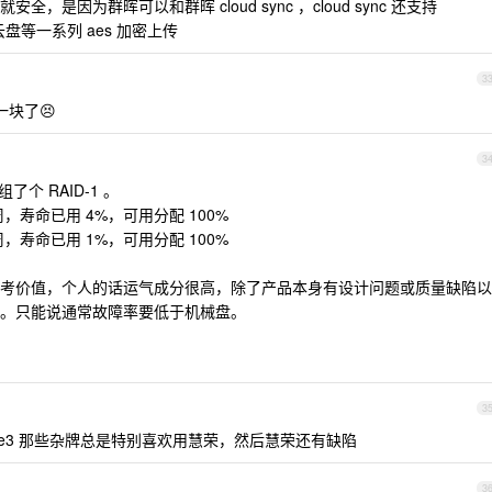
是因为群晖可以和群晖 cloud sync ，cloud sync 还支持
 百度云盘等一系列 aes 加密上传
3
一块了😣
3
 ，组了个 RAID-1 。
.5 周，寿命已用 4%，可用分配 100%
.1 周，寿命已用 1%，可用分配 100%
考价值，个人的话运气成分很高，除了产品本身有设计问题或质量缺陷以
。只能说通常故障率要低于机械盘。
3
ie3 那些杂牌总是特别喜欢用慧荣，然后慧荣还有缺陷
3