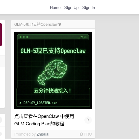
Home
Sign Up
Sign In
GLM-5现已支持Openclaw🦞
点击查看在OpenClaw 中使用
›
GLM Coding Plan的教程
Promoted by
Zhipuai
PRO
1