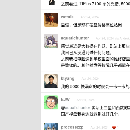
之前看过, TiPlus 7100 系列靠谱, 
wetalk
Apr 24, 2024
靠谱，但是现在硬盘价格高位站岗
aquatichunter
Apr 24, 2024 via Androi
感觉最近是大数据在作妖，B 站上那
我自己从没遇到过任何问题。
之前我把电脑送到学校里面的维修店里
是致钛的。其他掉盘等故障几乎都能在
ktyang
Apr 24, 2024
我的 5000 快满盘的时候会一卡一卡
EJW
Apr 24, 2024
@
aquatichunter
实际上三星和西数的故
国产掉盘我身边就遇到过好几个。
processzzp
1
Apr 24, 2024