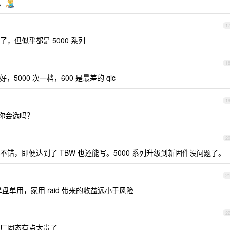
。
1
，但似乎都是 5000 系列
1
好，5000 次一档，600 是最差的 qlc
1
 ，你会选吗？
2
错，即便达到了 TBW 也还能写。5000 系列升级到新固件没问题了。
2
单盘单用，家用 raid 带来的收益远小于风险
2
厂固态有点太贵了