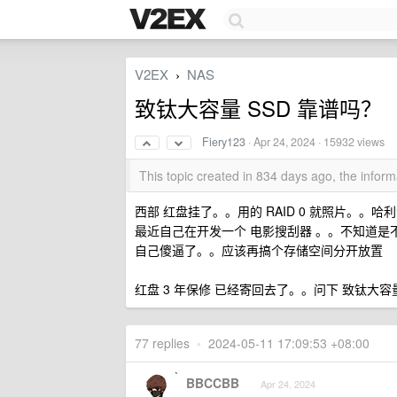
V2EX
NAS
›
致钛大容量 SSD 靠谱吗？
Fiery123
·
Apr 24, 2024
· 15932 views
This topic created in 834 days ago, the info
西部 红盘挂了。。用的 RAID 0 就照片。。
最近自己在开发一个 电影搜刮器 。。不知道是
自己傻逼了。。应该再搞个存储空间分开放置
红盘 3 年保修 已经寄回去了。。问下 致钛大容量
77 replies
•
2024-05-11 17:09:53 +08:00
BBCCBB
Apr 24, 2024