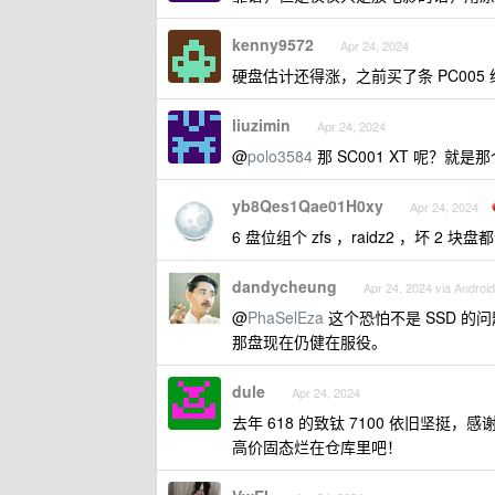
kenny9572
Apr 24, 2024
硬盘估计还得涨，之前买了条 PC00
liuzimin
Apr 24, 2024
@
polo3584
那 SC001 XT 呢？就是那
yb8Qes1Qae01H0xy
Apr 24, 2024
6 盘位组个 zfs ，raidz2 ，坏 2 块
dandycheung
Apr 24, 2024 via Android
@
PhaSelEza
这个恐怕不是 SSD 
那盘现在仍健在服役。
dule
Apr 24, 2024
去年 618 的致钛 7100 依旧坚
高价固态烂在仓库里吧！