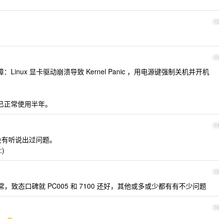
1
1
Linux 显卡驱动崩溃导致 Kernel Panic ，用电源键强制关机并开机
后已正常使用半年。
1
，没有听说出过问题。
)
1
常，致态口碑就 PC005 和 7100 还好，其他或多或少都有有不少问题
1