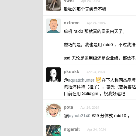
VwEI
Apr 24, 2024
致钛的那个无缓盘不错
nxforce
Apr 24, 2024
单机 raid0 那就真的富贵由天了。
碰巧的是，我也是用 raid0 ，不过我准备
ssd 无论是家用级还是企业级，都信
pkoukk
Apr 24, 2024
@
aquatichunter
在下人称固态品牌
包括浦科特（挂了），镁光（变英睿达
目前在用 Solidigm ，祝我好运吧
pota
Apr 24, 2024
@
joyhub2140
#29 分体式 raid10 ，
ntgeralt
Apr 24, 2024