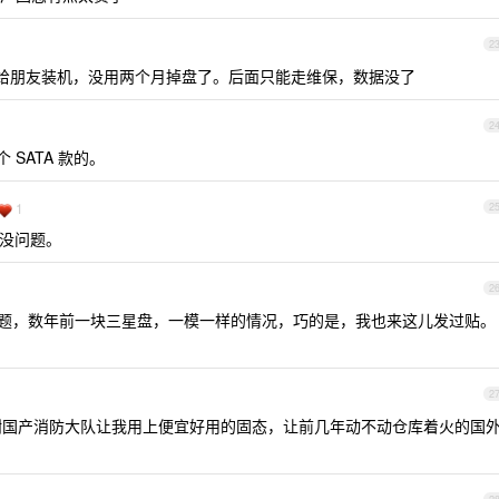
2
5 给朋友装机，没用两个月掉盘了。后面只能走维保，数据没了
2
个 SATA 款的。
1
2
盘都没问题。
2
的问题，数年前一块三星盘，一模一样的情况，巧的是，我也来这儿发过贴。
2
挺，感谢国产消防大队让我用上便宜好用的固态，让前几年动不动仓库着火的国