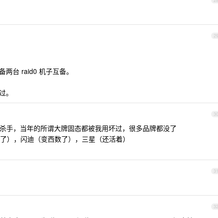
2
2
两台 raid0 机子互备。
不过。
3
杀手，当年的所谓大牌固态都被我用坏过，很多品牌都没了
了），闪迪（变西数了），三星（还活着）
3
3