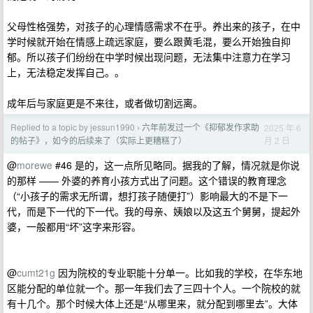
父母性格强势，对孩子的心理情感需求不在乎。养出来的孩子，在中
学时候就开始在情感上疏远家庭，要么跟黄毛混，要么开始独自抑
郁。所以孩子们纷纷在中学时候出现问题，无法集中注意力在学习
上，无法稳定发挥自己。。
成年后与家庭更是不来往，或者做切割远离。
Replied to a topic by jessun1990
六年前发过一个《抑郁发作求助
2025 年 6
›
月 2 日
的帖子》，如今的后续来了（实际上更糟糕了）
@
morewe
#46 是的，这一点所见略同。据我的了解，情况就是你说
的那样 —— 外婆的养育小孩方式出了问题。这个错误的教育理念
（“小孩子的需求无所谓，想打孩子随便打”）影响最大的不是下一
代，而是下一代的下一代。我的母亲、姨娘以及这五个舅舅，提起外
婆，一般都用“坏”这字来形容。
@
cumt21g
因为院校的专业职能十分单一。比如我的学校，在华东地
区能分配的单位就一个。那一年我们去了三四十个人。一个院校的就
有十几个。那个时候大体上还是“从哪里来，就分配到哪里去”。大体