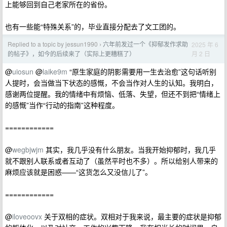
上能够回到自己老家所在的省份。
也有一些能“特殊关系”的，毕业直接分配去了文工团的。
Replied to a topic by jessun1990
六年前发过一个《抑郁发作求助
2025 年 6
›
月 2 日
的帖子》，如今的后续来了（实际上更糟糕了）
@
uiosun
@
laike9m
“原生家庭的阴影需要用一生去治愈”这句话听别
人提时，会当做当下状态的感慨，不会当作对人生的认知。我明白，
感谢两位提醒。我的情绪中有烦恼、低落、失望，但还不到把“情绪上
的感慨”当作“行动的指南”这种程度。
============
@
wegbjwjm
其实，我几乎没有什么朋友。当我开始抑郁时，我几乎
就不跟别人联系或者互动了（虽然平时也不多）。所以给别人带来的
麻烦应该就是困惑——“这货怎么又没信儿了”。
============
@
iloveoovx
关于双相的症状。双相对于我来说，最主要的症状是抑郁