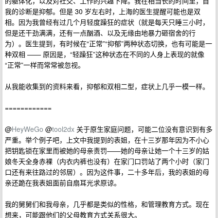
的躯体化，以及对社交、工作的兴趣下降。我在相当长的时间里，自
我的诊断是抑郁。但是 30 岁左右时，上海的医生提醒可能也是双
相。因为我曾经有过几个月轻度躁狂的症状（就是每天只睡三小时，
但是还干劲满满，还有一点酗酒、以及无缘由地暴力砸宿舍的行
为）。医生提到，有时候在“正常”“抑郁”两种状态切换，也有可能是一
种双相 —— 原因是，“轻躁狂”这种状态在不同的人身上表现的就像
“正常”一样而常常被忽视。
从我能收集到的资料来看，抑郁和双相二型，症状上几乎一模一样。
============
@
HeyWeGo
@
tool2dx
关于原生家庭问题，可能二位没有意识到有多
严重。举个例子吧，上文中我提到的表姐，在十三岁那年因为不小心
把钥匙锁在家里而被她的母亲责罚——她的母亲让她一个十三岁的姑
娘冬天全身赤裸（内衣内裤也没有）在家门口罚站了两个小时（家门
口还有来往路过的邻居）。因为这件事，二十多年后，我的表姐的母
亲还跪在我表姐面前自扇耳光求原谅。
我的舅舅们和我母亲，几乎都是类似的性格，和管理教育方式。现在
想来，可能跟他们的父母教育方式关系很大。