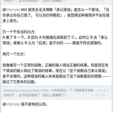
月 3 日
的帖子》，如今的后续来了（实际上更糟糕了）
@
cherryas
#63 我完全无法理解「承认错误」是怎么一个做法。「当
你承认你自己错了， 可以治疗抑郁症」，我觉得这种事情并不会在我
身上发生。
打一个不恰当的比方：
A 推了 B 一下，B 因为 A 的推搡后退踩到了 C 。此时让 B 去「承认
错误」或者让 B 认为「后退」是不对的 —— 都是不符合逻辑的。
再打一个比方：
就像编写一个正常的函数，正确的输入得出正确的结果。但是现在有
个错误的输入得出了错误的结果。现在让「这个函数自己承认错误」
是不合理的。这种错误的输入本来就超出了这个函数最初的预期 ——
超过了它原本的功能。
Replied to a topic by jessun1990
六年前发过一个《抑郁发作求助
2025 年 6
›
月 3 日
的帖子》，如今的后续来了（实际上更糟糕了）
@
cherryas
我不是特别认同。