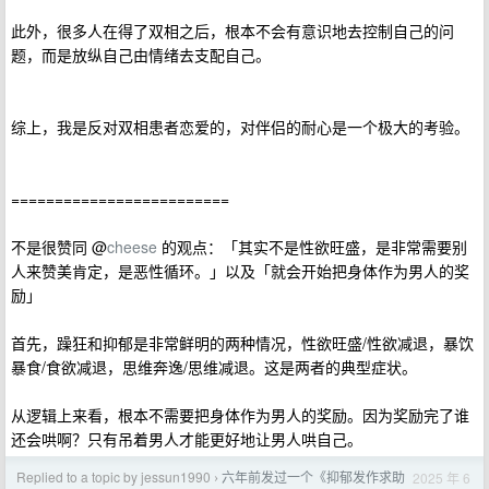
此外，很多人在得了双相之后，根本不会有意识地去控制自己的问
题，而是放纵自己由情绪去支配自己。
综上，我是反对双相患者恋爱的，对伴侣的耐心是一个极大的考验。
=========================
不是很赞同 @
cheese
的观点：「其实不是性欲旺盛，是非常需要别
人来赞美肯定，是恶性循环。」以及「就会开始把身体作为男人的奖
励」
首先，躁狂和抑郁是非常鲜明的两种情况，性欲旺盛/性欲减退，暴饮
暴食/食欲减退，思维奔逸/思维减退。这是两者的典型症状。
从逻辑上来看，根本不需要把身体作为男人的奖励。因为奖励完了谁
还会哄啊？只有吊着男人才能更好地让男人哄自己。
Replied to a topic by jessun1990
六年前发过一个《抑郁发作求助
2025 年 6
›