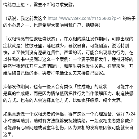
情绪忽上忽下，需要不断地寻求安慰。
（话说，我之前发这个
https://www.v2ex.com/t/1135663?p=1
的帖子
的小心思之一，也是希望大家哄哄我自己，括弧笑）
「双相情感有性欲旺盛状态」，在双相的躁狂发作期间，可能出现的
症状就是：性欲旺盛，睡眠减少，暴饮暴食，可能酗酒，说话特别
快，甚至快到没有逻辑连贯性。严重的话，可能会出现暴力行为。在
以往看的书中提到过这么一个案例：一个妻子双相发作，睡得好好的
突然半夜起床开车去酒吧蹦迪，和陌生男性发生关系。在醒来后，开
始后悔自己做的事，哭着打电话让丈夫来接自己回家。
抑郁发作期间，也有一些人会有类似「性成瘾」的症状——可能并不
是真的性成瘾，而是因为情绪低落把性行为当作缓解压力、制造快感
的方式。也有的人会选择其他方式，比如疯狂吸烟、喝个大酒。
如果真想做一个双相患者的伴侣，得有这么一个心理准备：做好 7x24
小时随叫随到，随时有方法能够安抚她情绪。一般双相患者或多或少
可能都有心里问题或者童年创伤，因为双相的发病原因很可能就来自
这里。