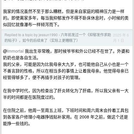
我家的情况虽然不至于那么糟糕，但是来自家庭的精神压力是一样
的。即使离家多年，每当我抑郁发作不得不卧床休息时，小时候的类
似回忆就像瀑布一样倾泻而下。
Replied to a topic by jessun1990
六年前发过一个《抑郁发作求助
2025 年 6
›
月 1 日
的帖子》，如今的后续来了（实际上更糟糕了）
@
lmmortal
我出生非常晚，那时候爷爷和外公已经不在世了。外婆和
奶奶也是各自生活。
我的父亲，可能是因为比我母亲大九岁，也可能他自己从小也是一个
不善言辞的性格，所以在相当多的事情上让着我母亲。他觉得母亲已
经管得够多了，便不再插手对孩子的管理。
在我中学时代，因为检查出了肝炎转化为了肝癌，所以我父亲有一大
半的时间都是在医院度过的。
在住院之前，他周一至周五上班，下班时间和周六周末会拎着工具包
到各家各户修理小电器挣钱贴补家用。在 2008 年之前，做这个还是
能挣一些钱的。