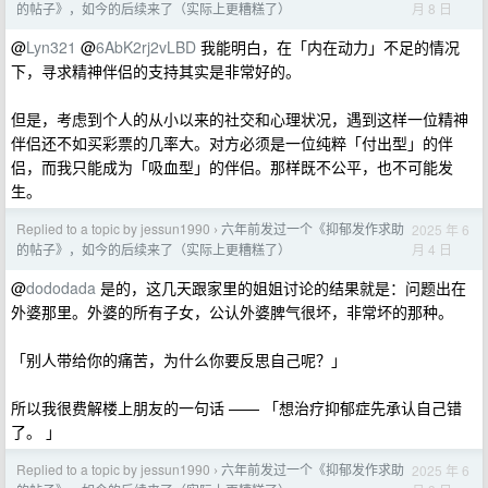
月 8 日
的帖子》，如今的后续来了（实际上更糟糕了）
@
Lyn321
@
6AbK2rj2vLBD
我能明白，在「内在动力」不足的情况
下，寻求精神伴侣的支持其实是非常好的。
但是，考虑到个人的从小以来的社交和心理状况，遇到这样一位精神
伴侣还不如买彩票的几率大。对方必须是一位纯粹「付出型」的伴
侣，而我只能成为「吸血型」的伴侣。那样既不公平，也不可能发
生。
Replied to a topic by jessun1990
六年前发过一个《抑郁发作求助
2025 年 6
›
月 4 日
的帖子》，如今的后续来了（实际上更糟糕了）
@
dododada
是的，这几天跟家里的姐姐讨论的结果就是：问题出在
外婆那里。外婆的所有子女，公认外婆脾气很坏，非常坏的那种。
「别人带给你的痛苦，为什么你要反思自己呢？」
所以我很费解楼上朋友的一句话 —— 「想治疗抑郁症先承认自己错
了。 」
Replied to a topic by jessun1990
六年前发过一个《抑郁发作求助
2025 年 6
›