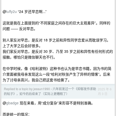
@
luffy2u
“24 岁还早恋啊...”
这就是我在上面提到的“不同家庭之间存在的巨大主观差异”。同样的
问题 —— 反对早恋。
别人家反对早恋，是反对 18 岁之前和异性同学恋爱从而耽误学习。
上了大学之后会好很多。
我们家反对早恋，是反对 30 岁、乃至 35 岁之前和异性有任何形式的
接触，哪怕只是微信聊天也不行。
在中学时候，像《哈利波特》这种书也认为是早恋书籍，因为书的简
介里面被我母亲发现这么一段“哈利对秋张产生了异样的情愫”。后来
为了讨母亲高兴，我自己把这套书给撕了。
Replied to a topic by jessun1990
六年前发过一个《抑郁发作求助
2025 年 6
›
月 3 日
的帖子》，如今的后续来了（实际上更糟糕了）
@
gbadge
现在来看，用“成分复杂”来形容不是特别准确。
而是统一的情况：