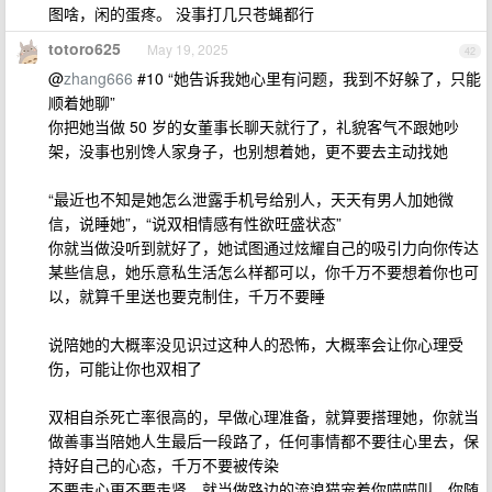
图啥，闲的蛋疼。 没事打几只苍蝇都行
totoro625
May 19, 2025
42
@
zhang666
#10 “她告诉我她心里有问题，我到不好躲了，只能
顺着她聊”
你把她当做 50 岁的女董事长聊天就行了，礼貌客气不跟她吵
架，没事也别馋人家身子，也别想着她，更不要去主动找她
“最近也不知是她怎么泄露手机号给别人，天天有男人加她微
信，说睡她”，“说双相情感有性欲旺盛状态”
你就当做没听到就好了，她试图通过炫耀自己的吸引力向你传达
某些信息，她乐意私生活怎么样都可以，你千万不要想着你也可
以，就算千里送也要克制住，千万不要睡
说陪她的大概率没见识过这种人的恐怖，大概率会让你心理受
伤，可能让你也双相了
双相自杀死亡率很高的，早做心理准备，就算要搭理她，你就当
做善事当陪她人生最后一段路了，任何事情都不要往心里去，保
持好自己的心态，千万不要被传染
不要走心更不要走肾，就当做路边的流浪猫宠着你喵喵叫，你随