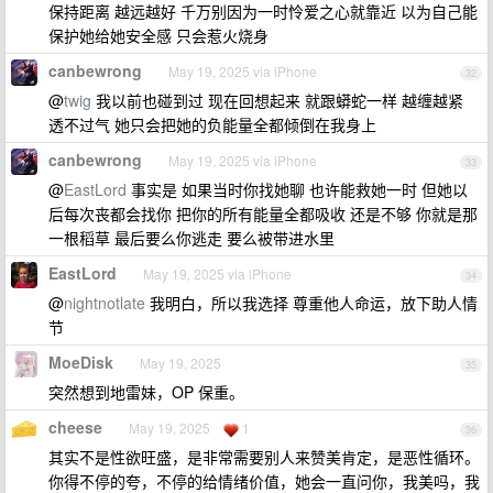
保持距离 越远越好 千万别因为一时怜爱之心就靠近 以为自己能
保护她给她安全感 只会惹火烧身
canbewrong
May 19, 2025 via iPhone
32
@
twig
我以前也碰到过 现在回想起来 就跟蟒蛇一样 越缠越紧
透不过气 她只会把她的负能量全都倾倒在我身上
canbewrong
May 19, 2025 via iPhone
33
@
EastLord
事实是 如果当时你找她聊 也许能救她一时 但她以
后每次丧都会找你 把你的所有能量全都吸收 还是不够 你就是那
一根稻草 最后要么你逃走 要么被带进水里
EastLord
May 19, 2025 via iPhone
34
@
nightnotlate
我明白，所以我选择 尊重他人命运，放下助人情
节
MoeDisk
May 19, 2025
35
突然想到地雷妹，OP 保重。
cheese
May 19, 2025
1
36
其实不是性欲旺盛，是非常需要别人来赞美肯定，是恶性循环。
你得不停的夸，不停的给情绪价值，她会一直问你，我美吗，我