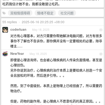
吃药我估计她不会，我都没敢提让吃药。
双相情感障碍
情绪不稳定
社交问题
55 replies
•
2025-06-16 20:25:25 +08:00
coderluan
May 18, 2025
1
对方有心理基本，对方只需要你帮她解决电脑问题，对方有很多
事你不了解也不告诉你，那你俩并没有一定要相处的必要，除非
楼主......
NewYear
May 18, 2025
2
即便是心理咨询师，也会被心理疾病的人传染负面情绪，甚至是
心理创伤。
另外你说到治疗，心理疾病的治疗本质上是要给病人创造一个安
全且放松的环境，然后逐步引导。。。
然而，到了中度级别，本质上是物理上已经扭曲了，所以需要药
物治疗。
但是，药物的副作用，是心理病人不愿意吃药的真正原因。。。