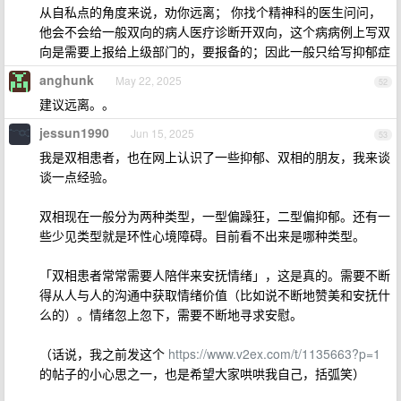
从自私点的角度来说，劝你远离； 你找个精神科的医生问问，
他会不会给一般双向的病人医疗诊断开双向，这个病病例上写双
向是需要上报给上级部门的，要报备的；因此一般只给写抑郁症
anghunk
May 22, 2025
52
建议远离。。
jessun1990
Jun 15, 2025
53
我是双相患者，也在网上认识了一些抑郁、双相的朋友，我来谈
谈一点经验。
双相现在一般分为两种类型，一型偏躁狂，二型偏抑郁。还有一
些少见类型就是环性心境障碍。目前看不出来是哪种类型。
「双相患者常常需要人陪伴来安抚情绪」，这是真的。需要不断
得从人与人的沟通中获取情绪价值（比如说不断地赞美和安抚什
么的）。情绪忽上忽下，需要不断地寻求安慰。
（话说，我之前发这个
https://www.v2ex.com/t/1135663?p=1
的帖子的小心思之一，也是希望大家哄哄我自己，括弧笑）