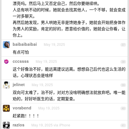
漂亮吗。然后马上又否定自己，然后你要继续哄。
人总有哄不动的时候，她就会去找其他人，一个不够，就会变成
一对多聊天。
再然后她发现，男人哄她无非是馋她身子，她就会开始把身体作
为男人的奖励，肯定的好的，愿意给价值的，她就会让你看，让
你上。
baibaibaibai
May 19, 2025
37
有点可怕
cccssss
May 19, 2025
38
这个好像治不好，能远离建议远离。想想自己后代也这么生活的
话，心理状态会是啥样
jelinet
May 19, 2025
39
双向可太难了，治不好，对对方没啥明确想法就放弃吧。唯一能
劝的，好好听医生的话，定期复查。
vorabend
May 19, 2025
40
赶紧跑！！！！
razios
May 19, 2025 via iPhone
41