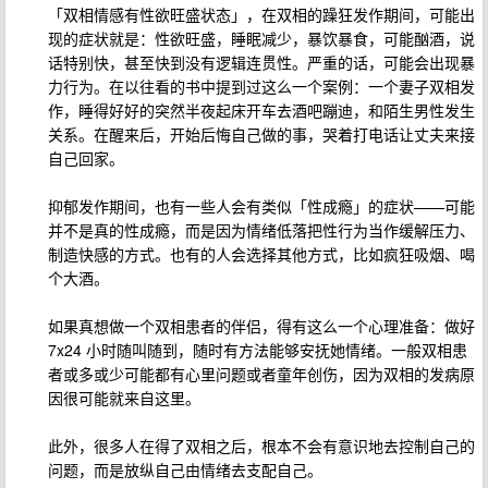
「双相情感有性欲旺盛状态」，在双相的躁狂发作期间，可能出
现的症状就是：性欲旺盛，睡眠减少，暴饮暴食，可能酗酒，说
话特别快，甚至快到没有逻辑连贯性。严重的话，可能会出现暴
力行为。在以往看的书中提到过这么一个案例：一个妻子双相发
作，睡得好好的突然半夜起床开车去酒吧蹦迪，和陌生男性发生
关系。在醒来后，开始后悔自己做的事，哭着打电话让丈夫来接
自己回家。
抑郁发作期间，也有一些人会有类似「性成瘾」的症状——可能
并不是真的性成瘾，而是因为情绪低落把性行为当作缓解压力、
制造快感的方式。也有的人会选择其他方式，比如疯狂吸烟、喝
个大酒。
如果真想做一个双相患者的伴侣，得有这么一个心理准备：做好
7x24 小时随叫随到，随时有方法能够安抚她情绪。一般双相患
者或多或少可能都有心里问题或者童年创伤，因为双相的发病原
因很可能就来自这里。
此外，很多人在得了双相之后，根本不会有意识地去控制自己的
问题，而是放纵自己由情绪去支配自己。