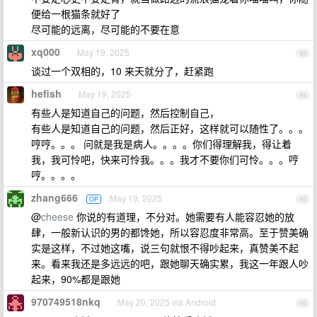
便给一根猫条就好了
尽可能的远离，尽可能的不要在意
xq000
May 19, 2025
43
谈过一个双相的，10 来天就分了，赶紧跑
hefish
May 19, 2025
44
有些人是知道自己的问题，然后控制自己，
有些人是知道自己的问题，然后正好，这样就可以随性了。。。
哼哼。。。 问就是我是病人。。。。你们得理解我，得让着
我，我可怜吧，快来可怜我。。。我才不要你们可怜。。。哼
哼。。。。
zhang666
May 19, 2025
OP
45
@
cheese
你说的有道理，不分对。她需要有人能容忍她的放
肆，一般新认识的男的都馋她，所以容忍度非常高。至于赞美确
实是这样，不过她这嘴，说三句就恨不得吵起来，真赞美不起
来。看来我还是多远远的吧，跟她聊天确实累，我这一年跟人吵
起来，90%都是跟她
970749518nkq
May 20, 2025 via Android
46