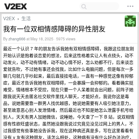
V2EX
生活
›
我有一位双相情感障碍的异性朋友
By
zhang666
at May 18, 2025 · 5975 views
最近一个认识 7 年的朋友告诉我她有双相情感障碍，我跟这位朋友刚
开始认识是抱着谈恋爱的想法，后来这性格着实让人有点挠头，动不
动发火，动不动有情绪，动不动心情不好，怎么劝都不行，后来谈恋
爱就告吹，不过她有事还会找我，比如什么电脑问题，但是每次一多
聊几句就几乎吵起来，最后直接挂电话，一直有一种感觉这像有抑郁
症，最近才告诉我她有双相障碍，一会暴躁一会抑郁的。看着确实挺
难受，情绪根本不受控，现在只要一个人呆着就会出问题，前阵子她
跟我说天天去匿名社交软件里找人聊天，才能好点，我说你这是毒
品，说她需要靠一群男人找优越感，她说她需要有人吸引她注意力，
甚至故意恶心别人发泄情绪，然后最近也不知是她怎么泄露手机号给
别人，天天有男人加她微信，说睡她，今天查了一下 B 站，说双相情
感有性欲旺盛状态，虽然她没跟我说过究竟见没见过网上的男人，不
过我感觉有些事她没告诉我，现在这种病还真是多，写在这里看看有
没有 v 友有这种朋友，该怎么相处，这种病有没有什么好办法治疗，