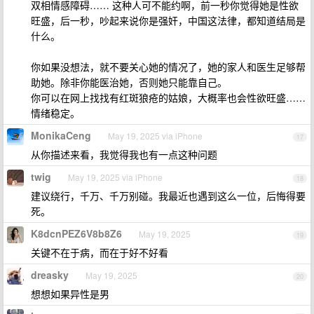
双相情感障碍…… 这种人可不能约啊，前一秒你觉得她是性欲
旺盛，后一秒，吵起来说你是强奸，中国这法律，都知道结局是
什么。
你如果没想法，就不要关心她的情况了，她的家人和医生足够帮
助她。除非你能医治她，否则她只能靠自己。
你可以在网上找找有红斑狼疮的姑娘，大概率也会性欲旺盛……
情绪稳定。
MonikaCeng
May 19, 2025 via iPhone
17
从你描述来看，我觉得我也有一点这种问题
twig
May 19, 2025 via iPhone
18
建议绕行，千万、千万别碰。我最近也遇到这么一位，后悔得要
死。
K8dcnPEZ6V8b8Z6
May 19, 2025
19
关键不在于病，而在于好不好看
dreasky
May 19, 2025
20
想想如果异性是男