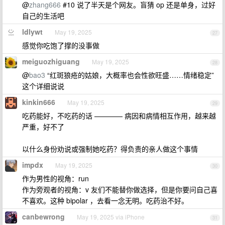
@
zhang666
#10 说了半天是个网友。盲猜 op 还是单身，过好
自己的生活吧
ldlywt
May 19, 2025
27
感觉你吃饱了撑的没事做
meiguozhiguang
May 19, 2025
28
@
bao3
“红斑狼疮的姑娘，大概率也会性欲旺盛……情绪稳定”
这个详细说说
kinkin666
May 19, 2025
29
吃药能好，不吃药的话 ———— 病因和病情相互作用，越来越
严重，好不了
以什么身份劝说或强制她吃药？得负责的亲人做这个事情
impdx
May 19, 2025
30
作为男性的视角：run
作为旁观者的视角：v 友们不能替你做选择，但是你要问自己喜
不喜欢。这种 bipolar ，去看一念无明。吃药治不好。
canbewrong
May 19, 2025 via iPhone
31