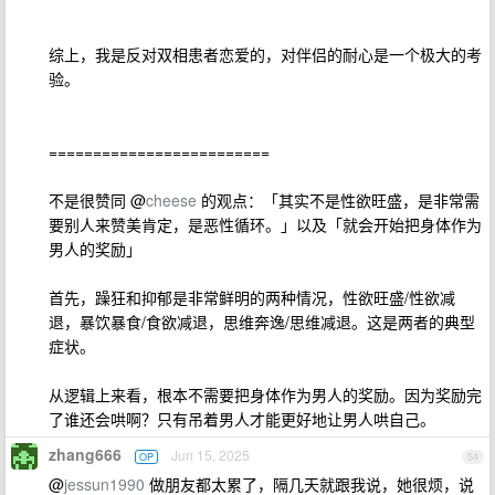
综上，我是反对双相患者恋爱的，对伴侣的耐心是一个极大的考
验。
=========================
不是很赞同 @
cheese
的观点：「其实不是性欲旺盛，是非常需
要别人来赞美肯定，是恶性循环。」以及「就会开始把身体作为
男人的奖励」
首先，躁狂和抑郁是非常鲜明的两种情况，性欲旺盛/性欲减
退，暴饮暴食/食欲减退，思维奔逸/思维减退。这是两者的典型
症状。
从逻辑上来看，根本不需要把身体作为男人的奖励。因为奖励完
了谁还会哄啊？只有吊着男人才能更好地让男人哄自己。
zhang666
Jun 15, 2025
OP
54
@
jessun1990
做朋友都太累了，隔几天就跟我说，她很烦，说