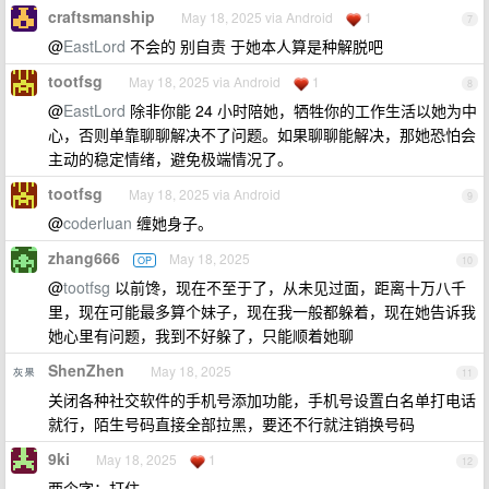
craftsmanship
May 18, 2025 via Android
1
7
@
EastLord
不会的 别自责 于她本人算是种解脱吧
tootfsg
May 18, 2025 via Android
1
8
@
EastLord
除非你能 24 小时陪她，牺牲你的工作生活以她为中
心，否则单靠聊聊解决不了问题。如果聊聊能解决，那她恐怕会
主动的稳定情绪，避免极端情况了。
tootfsg
May 18, 2025 via Android
9
@
coderluan
缠她身子。
zhang666
May 18, 2025
OP
10
@
tootfsg
以前馋，现在不至于了，从未见过面，距离十万八千
里，现在可能最多算个妹子，现在我一般都躲着，现在她告诉我
她心里有问题，我到不好躲了，只能顺着她聊
ShenZhen
May 18, 2025
11
关闭各种社交软件的手机号添加功能，手机号设置白名单打电话
就行，陌生号码直接全部拉黑，要还不行就注销换号码
9ki
May 18, 2025
1
12
两个字：打住