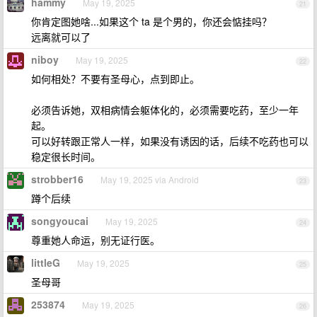
hammy
May 19, 2025
21
你肯定图她啥...如果这个 ta 是个男的，你还会惦挂吗？
远离就可以了
niboy
May 19, 2025
22
如何相处？不要有圣母心，点到即止。
必须告诉她，双相病情会躯体化的，必须需要吃药，至少一年
起。
可以好转跟正常人一样，如果没有诱因的话，后续不吃药也可以
稳定很长时间。
strobber16
May 19, 2025 via Android
23
蹲个后续
songyoucai
May 19, 2025
24
尊重她人命运，别无证行医。
littleG
May 19, 2025
25
圣母哥
253874
May 19, 2025
26