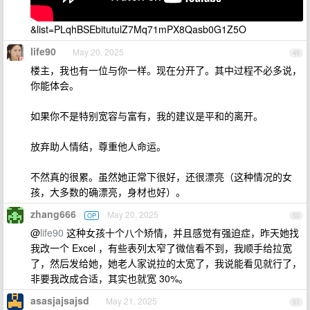
&list=PLqhBSEbitutulZ7Mq71mPX8Qasb0G1Z5O
life90
May 20, 2025
49
楼主，我也有一位与你一样。现在分开了。其中过程不必多说，
你能体会。
如果你不是特别宽容与富有，我的建议是平和的离开。
放弃助人情结，尊重他人命运。
不然真的很累。虽然她正常下很好，还很漂亮（这种情况的女
孩，大多数的确漂亮，身材也好）。
zhang666
May 20, 2025
OP
50
@
life90
这种女孩十个八个矫情，并且感觉有强迫症，昨天她找
我改一个 Excel ，有些表列太窄了微信看不到，我顺手给拉宽
了，然后发给她，她老人家说拉的太宽了，我说能看见就行了，
非要我改成合适，其实也就宽 30%。
asasjajsajsd
May 21, 2025
51