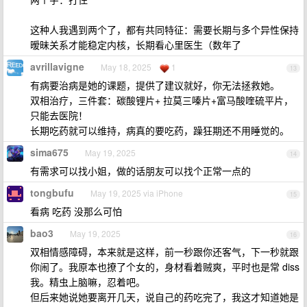
这种人我遇到两个了，都有共同特征：需要长期与多个异性保持
暧昧关系才能稳定内核，长期看心里医生（数年了
avrillavigne
May 18, 2025
1
13
有病要治病是她的课题，提供了建议就好，你无法拯救她。
双相治疗，三件套：碳酸锂片+ 拉莫三嗪片+富马酸喹硫平片，
只能去医院！
长期吃药就可以维持，病真的要吃药，躁狂期还不用睡觉的。
sima675
May 19, 2025
14
有需求可以找小姐，做的话朋友可以找个正常一点的
tongbufu
May 19, 2025 via iPhone
15
看病 吃药 没那么可怕
bao3
May 19, 2025
16
双相情感障碍，本来就是这样，前一秒跟你还客气，下一秒就跟
你闹了。我原本也撩了个女的，身材看着贼爽，平时也是常 diss
我。精虫上脑嘛，忍着吧。
但后来她说她要离开几天，说自己的药吃完了，我这才知道她是