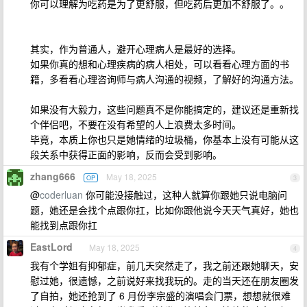
你可以理解为吃药是为了更舒服，但吃药后更加不舒服了。。
其实，作为普通人，避开心理病人是最好的选择。
如果你真的想和心理疾病的病人相处，可以看看心理方面的书
籍，多看看心理咨询师与病人沟通的视频，了解好的沟通方法。
如果没有大毅力，这些问题真不是你能搞定的，建议还是重新找
个伴侣吧，不要在没有希望的人上浪费太多时间。
毕竟，本质上你也只是她情绪的垃圾桶，你基本上没有可能从这
段关系中获得正面的影响，反而会受到影响。
zhang666
May 18, 2025
OP
3
@
coderluan
你可能没接触过，这种人就算你跟她只说电脑问
题，她还是会找个点跟你扛，比如你跟他说今天天气真好，她也
能找到点跟你扛
EastLord
May 18, 2025
4
我有个学姐有抑郁症，前几天突然走了，我之前还跟她聊天，安
慰过她，很遗憾，之前说好来找我玩的。走的当天还在朋友圈发
了自拍，她还抢到了 6 月份李宗盛的演唱会门票，想想就很难