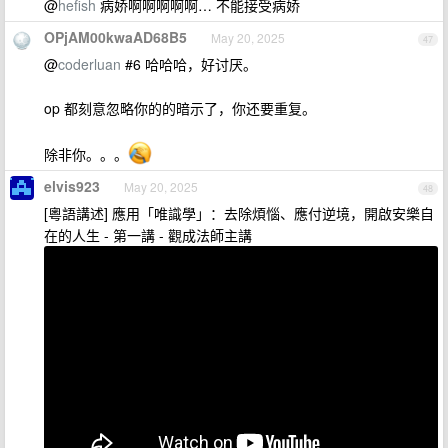
@
hefish
病娇啊啊啊啊啊… 不能接受病娇
OPjAM00kwaAD68B5
May 20, 2025
47
@
coderluan
#6 哈哈哈，好讨厌。
op 都刻意忽略你的的暗示了，你还要重复。
除非你。。。
elvis923
May 20, 2025
48
[粵語講述] 應用「唯識學」：去除煩惱、應付逆境，開啟安樂自
在的人生 - 第一講 - 觀成法師主講