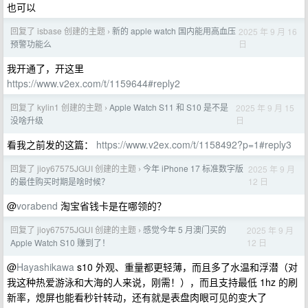
也可以
回复了 isbase 创建的主题
新的 apple watch 国内能用高血压
2025 年 9 月 16
›
日
预警功能么
我开通了，开这里
https://www.v2ex.com/t/1159644#reply2
回复了 kylin1 创建的主题
Apple Watch S11 和 S10 是不是
2025 年 9 月 15
›
日
没啥升级
看我之前发的这篇：
https://www.v2ex.com/t/1158492?p=1#reply3
回复了 jioy67575JGUI 创建的主题
今年 iPhone 17 标准数字版
2025 年 9 月
›
12 日
的最佳购买时期是啥时候？
@
vorabend
淘宝省钱卡是在哪领的？
回复了 jioy67575JGUI 创建的主题
感觉今年 5 月澳门买的
2025 年 9 月
›
12 日
Apple Watch S10 赚到了！
@
Hayashikawa
s10 外观、重量都更轻薄，而且多了水温和浮潜（对
我这种热爱游泳和大海的人来说，刚需！），而且支持最低 1hz 的刷
新率，熄屏也能看秒针转动，还有就是表盘肉眼可见的变大了