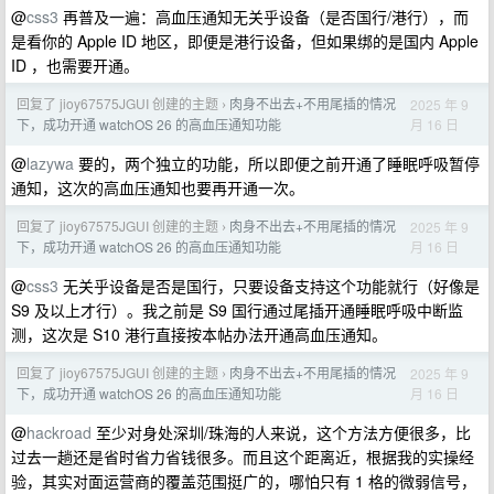
@
css3
再普及一遍：高血压通知无关乎设备（是否国行/港行），而
是看你的 Apple ID 地区，即便是港行设备，但如果绑的是国内 Apple
ID ，也需要开通。
回复了 jioy67575JGUI 创建的主题
肉身不出去+不用尾插的情况
2025 年 9
›
月 16 日
下，成功开通 watchOS 26 的高血压通知功能
@
lazywa
要的，两个独立的功能，所以即便之前开通了睡眠呼吸暂停
通知，这次的高血压通知也要再开通一次。
回复了 jioy67575JGUI 创建的主题
肉身不出去+不用尾插的情况
2025 年 9
›
月 16 日
下，成功开通 watchOS 26 的高血压通知功能
@
css3
无关乎设备是否是国行，只要设备支持这个功能就行（好像是
S9 及以上才行）。我之前是 S9 国行通过尾插开通睡眠呼吸中断监
测，这次是 S10 港行直接按本帖办法开通高血压通知。
回复了 jioy67575JGUI 创建的主题
肉身不出去+不用尾插的情况
2025 年 9
›
月 16 日
下，成功开通 watchOS 26 的高血压通知功能
@
hackroad
至少对身处深圳/珠海的人来说，这个方法方便很多，比
过去一趟还是省时省力省钱很多。而且这个距离近，根据我的实操经
验，其实对面运营商的覆盖范围挺广的，哪怕只有 1 格的微弱信号，