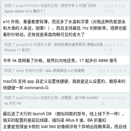
回复了 jioy67575JGUI 创建的主题
感觉今年 5 月澳门买的
2025 年 9 月
›
12 日
Apple Watch S10 赚到了！
s10 外观、重量都更轻薄，而且多了水温和浮潜（对我这种热爱游泳
和大海的人来说，刚需！），而且支持最低 1hz 的刷新率，熄屏也能
看秒针转动，还有就是表盘肉眼可见的变大了
回复了 jonny6015 创建的主题
如何优雅的姿势购买 港版&台版
2025 年 9 月
›
11 日
iPhone 17 系列？
今年 hk 官网看了价格，居然比内地还贵，17 起步价 6899 港币
回复了 arare 创建的主题
Mac 新版微信 4.0 快捷键
2025 年 8 月 18 日
›
macOS 支持 app 自定义设置快捷键，我就是这么设置的，跟原来的
快捷键一样 command+G
回复了 jioy67575JGUI 创建的主题
决赛圈：迪卡侬 fold560
2025 年 6 月 24
›
日
vs 大行 P8
最后选了大行的 launch D8 （貌似同款的型号，线上线下不一样），
我买的配置的是前后线碟、禧玛诺 Altus 8 速、BA 折叠扣
主要是觉得迪卡侬的 fold 560 好像网评有个异响出现概率高，而且线