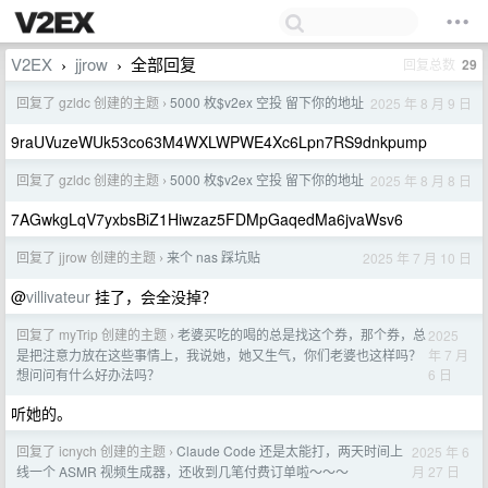
V2EX
jjrow
全部回复
回复总数
29
›
›
回复了 gzldc 创建的主题
5000 枚$v2ex 空投 留下你的地址
2025 年 8 月 9 日
›
9raUVuzeWUk53co63M4WXLWPWE4Xc6Lpn7RS9dnkpump
回复了 gzldc 创建的主题
5000 枚$v2ex 空投 留下你的地址
2025 年 8 月 8 日
›
7AGwkgLqV7yxbsBiZ1Hiwzaz5FDMpGaqedMa6jvaWsv6
回复了 jjrow 创建的主题
来个 nas 踩坑贴
2025 年 7 月 10 日
›
@
villivateur
挂了，会全没掉？
回复了 myTrip 创建的主题
老婆买吃的喝的总是找这个券，那个券，总
2025
›
年 7 月
是把注意力放在这些事情上，我说她，她又生气，你们老婆也这样吗？
6 日
想问问有什么好办法吗？
听她的。
回复了 icnych 创建的主题
Claude Code 还是太能打，两天时间上
2025 年 6
›
月 27 日
线一个 ASMR 视频生成器，还收到几笔付费订单啦～～～