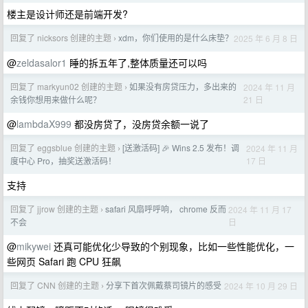
楼主是设计师还是前端开发?
回复了 nicksors 创建的主题
xdm，你们使用的是什么床垫？
2025 年 6 月 8 日
›
@
zeldasalor1
睡的拆五年了,整体质量还可以吗
回复了 markyun02 创建的主题
如果没有房贷压力，多出来的
2024 年 11 月
›
21 日
余钱你想用来做什么呢？
@
lambdaX999
都没房贷了，没房贷余额一说了
回复了 eggsblue 创建的主题
[送激活码] 🎉 Wins 2.5 发布！调
2024 年 11 月
›
17 日
度中心 Pro，抽奖送激活码！
支持
回复了 jjrow 创建的主题
safari 风扇呼呼响， chrome 反而
2024 年 11 月 17
›
日
不会
@
mikywei
还真可能优化少导致的个别现象，比如一些性能优化，一
些网页 Safari 跑 CPU 狂飙
回复了 CNN 创建的主题
分享下首次佩戴蔡司镜片的感受
2024 年 10 月 29 日
›