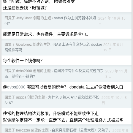
线上配镜，瞳距不对的话， 眼镜很难受
还是建议去线下眼镜城？
回复了 JeffyChen 创建的主题
safari 作为主浏览器体验如
2024 年 10 月 15
›
日
何？
能满足日常需求，也有插件，主要诉求是省电。
回复了 Goalonez 创建的主题
NAS 上还有什么好玩的 docker
2024 年 6 月
›
19 日
镜像推荐吗
每个软件一个镜像吗？
回复了 dvbs2000 创建的主题
请问各位有什么反复购买过的东
2023 年 11 月
›
3 日
西，觉得还不错的?
@
dvbs2000
哪里可以看复购榜单？ cbndata 进去好像没看到入口
回复了 apppa 创建的主题
为什么 3 纳米 A17 能效比还不如
2023 年 10 月 8
›
日
A16？
往常的物理结构达到极限，升级模式不能继续往下走
就像摩尔定律不一定能一直走下去，直到某个物理堆叠方式被发明
回复了 herozzm 创建的主题
自家突尼斯石榴（云南大理）又熟了，
2023 年 9
›