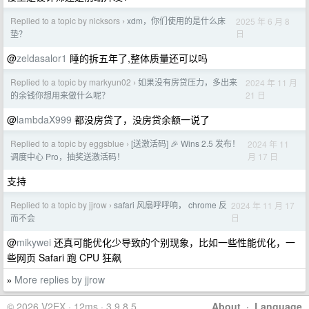
Replied to a topic by nicksors
xdm，你们使用的是什么床
2025 年 6 月 8
›
日
垫？
@
zeldasalor1
睡的拆五年了,整体质量还可以吗
Replied to a topic by markyun02
如果没有房贷压力，多出来
2024 年 11 月
›
21 日
的余钱你想用来做什么呢？
@
lambdaX999
都没房贷了，没房贷余额一说了
Replied to a topic by eggsblue
[送激活码] 🎉 Wins 2.5 发布！
2024 年 11
›
月 17 日
调度中心 Pro，抽奖送激活码！
支持
Replied to a topic by jjrow
safari 风扇呼呼响， chrome 反
2024 年 11 月 17
›
日
而不会
@
mikywei
还真可能优化少导致的个别现象，比如一些性能优化，一
些网页 Safari 跑 CPU 狂飙
More replies by jjrow
»
© 2026 V2EX · 12ms · 3.9.8.5
About
·
Language