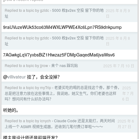
Replied to a topic by gzldc
5000 枚$v2ex 空投 留下你的地
2025 年 8 月 9
›
日
址
9raUVuzeWUk53co63M4WXLWPWE4Xc6Lpn7RS9dnkpump
Replied to a topic by gzldc
5000 枚$v2ex 空投 留下你的地
2025 年 8 月 8
›
日
址
7AGwkgLqV7yxbsBiZ1Hiwzaz5FDMpGaqedMa6jvaWsv6
Replied to a topic by jjrow
来个 nas 踩坑贴
2025 年 7 月 10 日
›
@
villivateur
挂了，会全没掉？
Replied to a topic by myTrip
老婆买吃的喝的总是找这个券，那个券，
2025
›
年 7 月
总是把注意力放在这些事情上，我说她，她又生气，你们老婆也这样
6 日
吗？想问问有什么好办法吗？
听她的。
Replied to a topic by icnych
Claude Code 还是太能打，两天时间
2025 年 6
›
月 27 日
上线一个 ASMR 视频生成器，还收到几笔付费订单啦～～～
楼主是设计师还是前端开发?