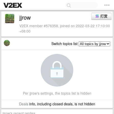
jjrow
打赏
V2EX member #576358, joined on 2022-03-22 17:10:00
+08:00
Switch topics list
Per jjrow's settings, the topics list is hidden
Deals
info, including closed deals, is not hidden
jjrow's recent replies