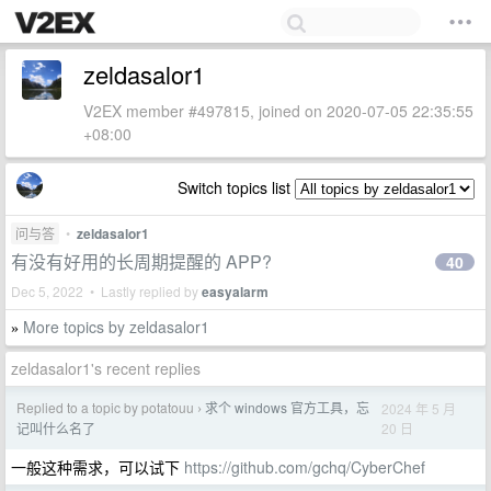
zeldasalor1
V2EX member #497815, joined on 2020-07-05 22:35:55
+08:00
Switch topics list
问与答
•
zeldasalor1
有没有好用的长周期提醒的 APP?
40
Dec 5, 2022 • Lastly replied by
easyalarm
More topics by zeldasalor1
»
zeldasalor1's recent replies
Replied to a topic by potatouu
求个 windows 官方工具，忘
2024 年 5 月
›
20 日
记叫什么名了
一般这种需求，可以试下
https://github.com/gchq/CyberChef