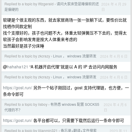
Replied to a topic by lfitzgerald
请问大家床垫是睡偏软的还
2024 年 4 月 29
›
日
是偏硬的
软硬是个很主观的东西，就去家居商场一张一张躺下试，要性价比就
找栖作同款定制
找个支撑好的，孩子也问题不大，体重太轻弹簧压不下去的，觉得太
软孩子会影响发育是按大人体重来考虑的
当然最好是孩子分床睡
Replied to a topic by zkcrazy
Linux ， windows 流量转发
2024 年 4 月 6 日
›
@
hahaha121
“A 机器开启代理”就是以 A 的 IP 去访问内网服务
Replied to a topic by zkcrazy
Linux ， windows 流量转发
2024 年 4 月 6 日
›
https://gost.run/
另外一个帖子刚回过，gost 支持代理链，也方便，一
条命令即可
Replied to a topic by iisboy
有熟悉 windows 配置 SOCKS5
2024 年 4 月 6
›
日
代理的不？
https://gost.run/
各平台都可以，只需要下载然后运行一条命令即可
Replied to a topic by lijianmin321
备忘录+翻译+文件搜索
2023 年 11
›