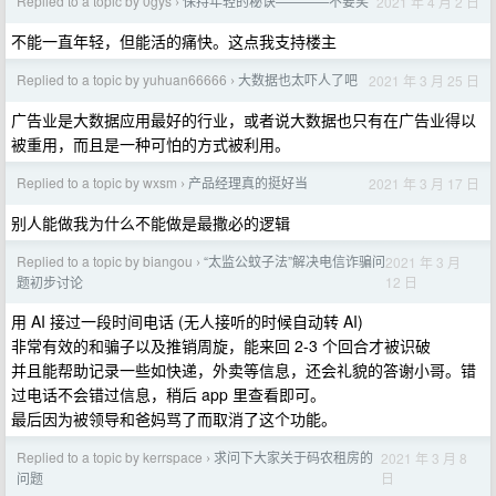
Replied to a topic by 0gys
保持年轻的秘诀————不要笑
2021 年 4 月 2 日
›
不能一直年轻，但能活的痛快。这点我支持楼主
Replied to a topic by yuhuan66666
大数据也太吓人了吧
2021 年 3 月 25 日
›
广告业是大数据应用最好的行业，或者说大数据也只有在广告业得以
被重用，而且是一种可怕的方式被利用。
Replied to a topic by wxsm
产品经理真的挺好当
2021 年 3 月 17 日
›
别人能做我为什么不能做是最撒必的逻辑
Replied to a topic by biangou
“太监公蚊子法”解决电信诈骗问
2021 年 3 月
›
12 日
题初步讨论
用 AI 接过一段时间电话 (无人接听的时候自动转 AI)
非常有效的和骗子以及推销周旋，能来回 2-3 个回合才被识破
并且能帮助记录一些如快递，外卖等信息，还会礼貌的答谢小哥。错
过电话不会错过信息，稍后 app 里查看即可。
最后因为被领导和爸妈骂了而取消了这个功能。
Replied to a topic by kerrspace
求问下大家关于码农租房的
2021 年 3 月 8
›
日
问题