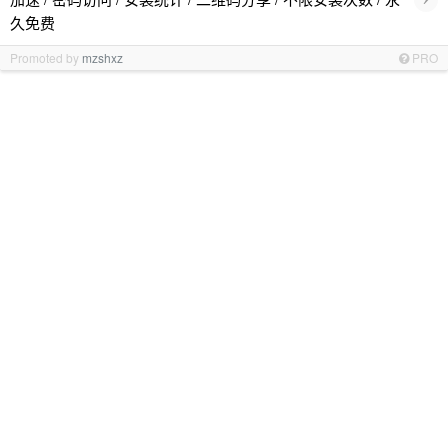
久免费
Promoted by
mzshxz
PRO