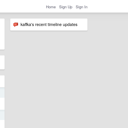
Home
Sign Up
Sign In
kaffka's recent timeline updates
7
4