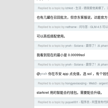
Replied to a topic by
lchkid
生活
德国爱他美爆了，
›
›
也有几罐在召回批次，但京东客服说，达能官方
Replied to a topic by
nathanw
问与答
GLM‑4.5 可以
›
›
可以高低搭配使用。
Replied to a topic by
ynxh
Solana
震惊了！从 phan
›
›
我看到现在的最小是 0.00099sol
Replied to a topic by
ynxh
Solana
震惊了！从 phan
›
›
@
ynxh
你在币安 app 点充值，选 sol ，
Replied to a topic by
hongyexiaoqing
Web3
argen
›
›
starknet 用的智能合约钱包。需要配合升级。
Replied to a topic by
yuyue001
程序员
阿里发布代码模
›
›