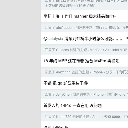
回复了
mijazz
创建的主题
美酒与美食
日常作为口粮
›
›
于饮品的选择到哪一个阶段了呢？
坐标上海 工作日 manner 周末精品咖啡店
回复了
abcfreedom
创建的主题
旅行
走错机场，损
›
›
@
catalysia
浦东到虹桥半小时怎么可能。。。
回复了
Culacco
创建的主题
MacBook Air
Intel M
›
›
18 年的 MBP 还在苟着 准备 M4Pro 再换吧
回复了
Alex1111
创建的主题
iPhone
分享一下你们在
›
›
不错 把 qq 卸载重装了😂
回复了
JeffyChen
创建的主题
iPhone
你们 iPho
›
›
首发入的 14Pro 一直在用 没问题
回复了
liulam789
创建的主题
Apple
预算 6000，打
›
›
必须 14Pro 啊