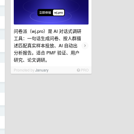
日
问卷派（wj.pro）是 AI 对话式调研
日
工具：一句话生成问卷、按人群描
›
述匹配真实样本投放、AI 自动出
分析报告。适合 PMF 验证、用户
日
研究、论文调研。
Promoted by
January
PRO
日
日