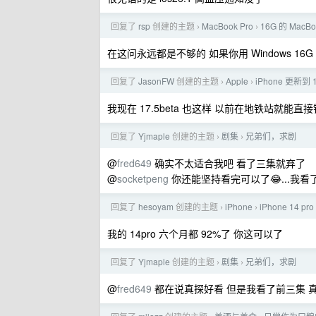
回复了
rsp
创建的主题
MacBook Pro
16G 的 MacB
›
›
在这问永远都是不够的 如果你用 Windows 16G
回复了
JasonFW
创建的主题
Apple
iPhone 更新
›
›
我现在 17.5beta 也这样 以前在地铁站就
回复了
Yjmaple
创建的主题
剧集
兄弟们，求剧
›
›
@
fred649
确实不太适合我吧 看了三集就弃了
@
socketpeng
你还能坚持看完可以了😂...我
回复了
hesoyam
创建的主题
iPhone
iPhone 14
›
›
我的 14pro 六个月都 92%了 你这可以了
回复了
Yjmaple
创建的主题
剧集
兄弟们，求剧
›
›
@
fred649
都在说真探好看 但是我看了前三集 