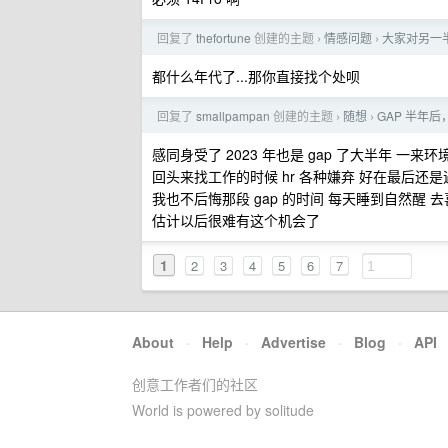
回复了
thefortune
创建的主题
情感问题
大家对另一
›
›
都什么年代了...那你直接找个处呗
回复了
smallpampan
创建的主题
随想
GAP 半年
›
›
感同身受了 2023 年也是 gap 了大半年 一
回头来找工作的时候 hr 各种嫌弃 好在最后还是
我也不后悔那段 gap 的时间 每天睡到自然醒
估计以后很难有这个机会了
1
2
3
4
5
6
7
About
·
Help
·
Advertise
·
Blog
·
API
创意工作者们的社区
World is powered by solitude