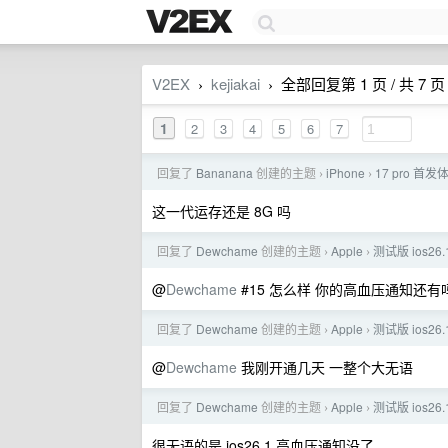
V2EX
kejiakai
全部回复第 1 页 / 共 7 页
›
›
1
2
3
4
5
6
7
回复了
Bananana
创建的主题
iPhone
17 pro 
›
›
这一代运存还是 8G 吗
回复了
Dewchame
创建的主题
Apple
测试版 ios
›
›
@
Dewchame
#15 怎么样 你的高血压通知还有吗
回复了
Dewchame
创建的主题
Apple
测试版 ios
›
›
@
Dewchame
我刚开通几天 一整个大无语
回复了
Dewchame
创建的主题
Apple
测试版 ios
›
›
很无语的是 ios26.1 高血压通知没了