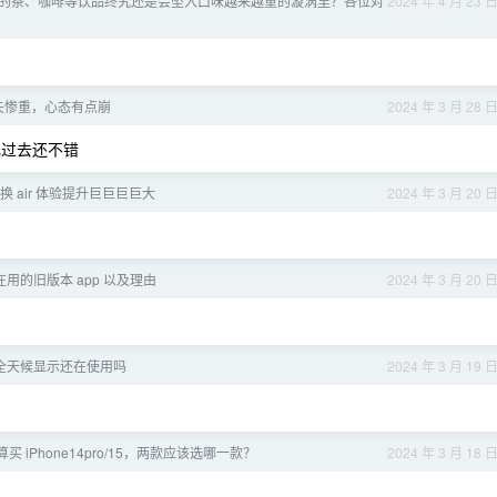
的茶、咖啡等饮品终究还是会坠入口味越来越重的漩涡里？各位对
2024 年 4 月 23 
失惨重，心态有点崩
2024 年 3 月 28 
飞过去还不错
BP 换 air 体验提升巨巨巨巨大
2024 年 3 月 20 
用的旧版本 app 以及理由
2024 年 3 月 20 
ne 全天候显示还在使用吗
2024 年 3 月 19 
算买 iPhone14pro/15，两款应该选哪一款？
2024 年 3 月 18 