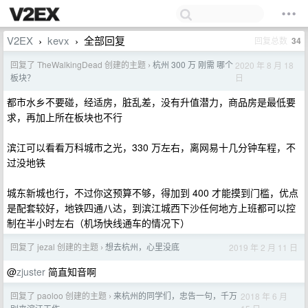
V2EX
kevx
全部回复
回复总数
34
›
›
回复了 TheWalkingDead 创建的主题
杭州 300 万 刚需 哪个
2020 年 8 月 18
›
日
板块？
都市水乡不要碰，经适房，脏乱差，没有升值潜力，商品房是最低要
求，再加上所在板块也不行
滨江可以看看万科城市之光，330 万左右，离网易十几分钟车程，不
过没地铁
城东新城也行，不过你这预算不够，得加到 400 才能摸到门槛，优点
是配套较好，地铁四通八达，到滨江城西下沙任何地方上班都可以控
制在半小时左右（机场快线通车的情况下）
回复了 jezal 创建的主题
想去杭州，心里没底
2019 年 2 月 11 日
›
@
zjuster
简直知音啊
回复了 paoloo 创建的主题
来杭州的同学们，忠告一句，千万
2018 年 6 月
›