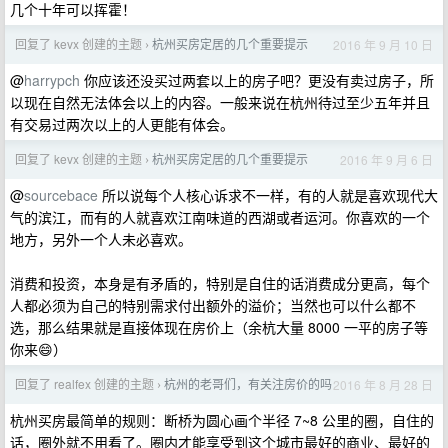
几个十年可以挥霍！
回复了 kevx 创建的主题
杭州买房定居的几个重要提示
2016 年 9 月 10 日
›
@
harrypch
你应该还没买过两套以上的房子吧？更没有卖过房子，所
以现在自然无法体会以上的内容。一般来说在杭州待过至少五年并且
有交易过两次以上的人更能有体会。
回复了 kevx 创建的主题
杭州买房定居的几个重要提示
2016 年 9 月 6 日
›
@
sourcebace
所以说每个人核心诉求不一样，有的人就是喜欢现代大
气的滨江，而有的人就喜欢江南味道的西湖或者运河。你喜欢的一个
地方，另外一个人未必喜欢。
消费和投资，本身是有矛盾的，特别是自住的话消费成分更高，每个
人都必须为自己的特别需求付出额外的溢价；当然也可以什么都不
选，那么结果就是直接体现在房价上（余杭大量 8000 一平的房子等
你来😄）
回复了 realfex 创建的主题
杭州的老哥们，有关注房价的吗
2016 年 8 月 28 日
›
杭州买房最简单的规则：断桥为圆心画个半径 7~8 公里的圈，自住的
话，圈外就不用看了。圈内才能享受到这个城市最好的商业、最好的