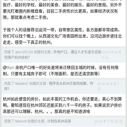
医疗、最好的学校、最好的美食、最好的娱乐、最好的景观。另外不
要光盯着圈内新楼盘看，目前二手房性价比更高，如果经济状况有
限，那就重点考虑二手房。
于我个人的话推荐沿运河一带，自带景区属性，各方面都非常成熟，
你们可以找个晚上，从西湖文化广场青园桥出发，沿河边游步道往北
走走，感受一下真正的杭州。
回复了 abc123123 创建的主题
外地户口，通过人才引进方式如
2016 年 8 月
›
5 日
何落户杭州余杭？
@
tkpc
余杭户口唯一的好处是将来迁移回主城的时候，没有任何限
制，只要有主城房子即可（不限面积、是否还清贷款等）
回复了 MasterC 创建的主题
程序员从杭州迁徙到成都，咋
2016 年 8 月 1
›
日
样？
杭州如此便宜的房价，如此丰富的工作机会，你还要走，真心不划算
啊。要知道现在杭州郊区还能买到八千一平的房子。如果说京沪房价
高那还可以理解，杭州。。。那真的是不知道讲啥
回复了 Moonlit 创建的主题
计划在杭州买房
2016 年 7 月 29 日
›