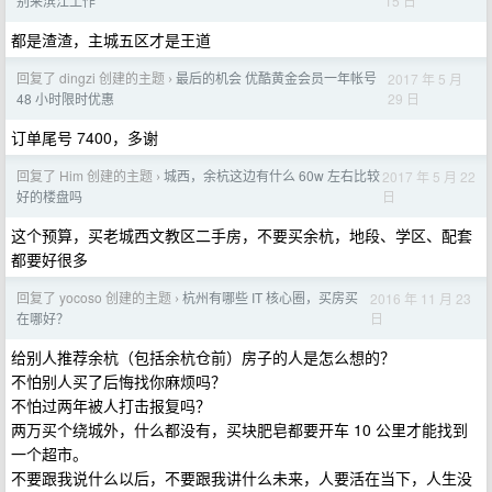
15 日
别来滨江工作
都是渣渣，主城五区才是王道
回复了 dingzi 创建的主题
最后的机会 优酷黄金会员一年帐号
2017 年 5 月
›
29 日
48 小时限时优惠
订单尾号 7400，多谢
回复了 Him 创建的主题
城西，余杭这边有什么 60w 左右比较
2017 年 5 月 22
›
日
好的楼盘吗
这个预算，买老城西文教区二手房，不要买余杭，地段、学区、配套
都要好很多
回复了 yocoso 创建的主题
杭州有哪些 IT 核心圈，买房买
2016 年 11 月 23
›
日
在哪好？
给别人推荐余杭（包括余杭仓前）房子的人是怎么想的？
不怕别人买了后悔找你麻烦吗？
不怕过两年被人打击报复吗？
两万买个绕城外，什么都没有，买块肥皂都要开车 10 公里才能找到
一个超市。
不要跟我说什么以后，不要跟我讲什么未来，人要活在当下，人生没