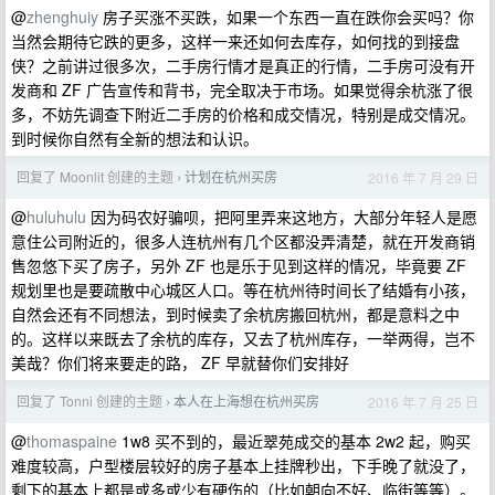
@
zhenghuiy
房子买涨不买跌，如果一个东西一直在跌你会买吗？你
当然会期待它跌的更多，这样一来还如何去库存，如何找的到接盘
侠？之前讲过很多次，二手房行情才是真正的行情，二手房可没有开
发商和 ZF 广告宣传和背书，完全取决于市场。如果觉得余杭涨了很
多，不妨先调查下附近二手房的价格和成交情况，特别是成交情况。
到时候你自然有全新的想法和认识。
回复了 Moonlit 创建的主题
计划在杭州买房
2016 年 7 月 29 日
›
@
huluhulu
因为码农好骗呗，把阿里弄来这地方，大部分年轻人是愿
意住公司附近的，很多人连杭州有几个区都没弄清楚，就在开发商销
售忽悠下买了房子，另外 ZF 也是乐于见到这样的情况，毕竟要 ZF
规划里也是要疏散中心城区人口。等在杭州待时间长了结婚有小孩，
自然会还有不同想法，到时候卖了余杭房搬回杭州，都是意料之中
的。这样以来既去了余杭的库存，又去了杭州库存，一举两得，岂不
美哉？你们将来要走的路， ZF 早就替你们安排好
回复了 Tonni 创建的主题
本人在上海想在杭州买房
2016 年 7 月 25 日
›
@
thomaspaine
1w8 买不到的，最近翠苑成交的基本 2w2 起，购买
难度较高，户型楼层较好的房子基本上挂牌秒出，下手晚了就没了，
剩下的基本上都是或多或少有硬伤的（比如朝向不好、临街等等）。