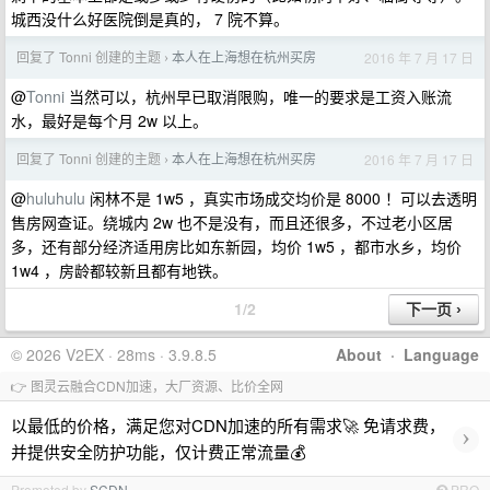
城西没什么好医院倒是真的， 7 院不算。
回复了 Tonni 创建的主题
本人在上海想在杭州买房
2016 年 7 月 17 日
›
@
Tonni
当然可以，杭州早已取消限购，唯一的要求是工资入账流
水，最好是每个月 2w 以上。
回复了 Tonni 创建的主题
本人在上海想在杭州买房
2016 年 7 月 17 日
›
@
huluhulu
闲林不是 1w5 ，真实市场成交均价是 8000 ！可以去透明
售房网查证。绕城内 2w 也不是没有，而且还很多，不过老小区居
多，还有部分经济适用房比如东新园，均价 1w5 ，都市水乡，均价
1w4 ，房龄都较新且都有地铁。
1/2
© 2026 V2EX · 28ms · 3.9.8.5
About
·
Language
👉 图灵云融合CDN加速，大厂资源、比价全网
以最低的价格，满足您对CDN加速的所有需求🚀 免请求费，
›
并提供安全防护功能，仅计费正常流量💰
Promoted by
SCDN
PRO