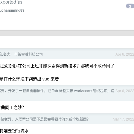
exported 错
3
uchangming89
舍，某知名大厂与某金融科技公司
Apr 6, 202
思是加班+在公司上班才能探索得到新技术？那我可不敢苟同了
在什么环境下创造出 vue 来着
要，开发了一款浏览器插件，把 Tab 标签页按 workspace 组织起来，请
Apr 6, 202
有异曲同工之妙？
各位老哥，入职新公司是不是都会看银行流水或个税截图？
Mar 17, 202
特喵要银行流水