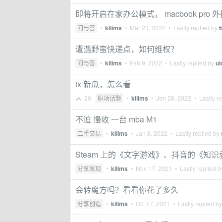
即将开启在家办公模式， macbook pro
问与答
•
kilims
•
Mar 23, 2022
• Lastly replied by
遭遇野蛮快递点，如何维权？
问与答
•
kilims
•
Feb 9, 2022
• Lastly replied by
ui
tx 新瓜，怎么看
20
职场话题
•
kilims
•
Jan 28, 2022
• Lastly r
不迫 慢收 一台 mba M1
二手交易
•
kilims
•
Jan 8, 2022
• Lastly replied by
Steam 上的《文字游戏》、抖音的《
分享发现
•
kilims
•
Nov 17, 2021
• Lastly replied 
会转魔方吗？看看你花了多久
分享创造
•
kilims
•
Oct 27, 2021
• Lastly replied b