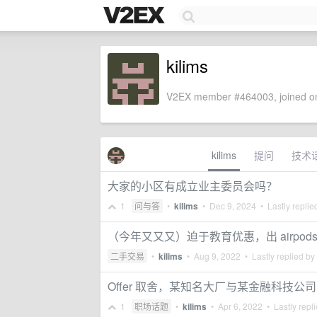
kilims
V2EX member #464003, joined on
kilims
提问
技术
大家的小区有成立业主委员会吗？
1
问与答
•
kilims
•
Dec 9, 2024
• Lastly replie
（今年又又又）迫于教育优惠，出 airpod
二手交易
•
kilims
•
Aug 9, 2022
• Lastly replied by
Offer 取舍，某知名大厂与某金融科技公司
1
职场话题
•
kilims
•
Apr 6, 2022
• Lastly repl