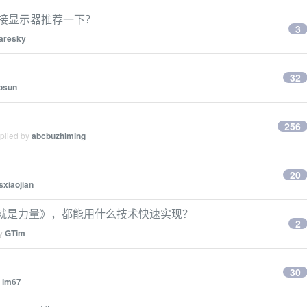
 外接显示器推荐一下？
3
taresky
32
osun
256
eplied by
abcbuzhiming
20
sxiaojian
知识就是力量》，都能用什么技术快速实现？
2
by
GTim
30
y
im67