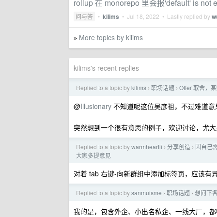
rollup 在 monorepo 里会报'default' is not 
问与答
•
kilims
•
Jul 18, 2022
• Lastly replied by
w
More topics by kilims
»
kilims's recent replies
Replied to a topic by
kilims
职场话题
Offer 取
›
›
@
Illusionary
不知道呢这位吴彦祖，不过难道意
突然想到一个很有意思的例子，欢迎讨论，尤大是
Replied to a topic by
warmheartli
分享创造
因自己需
›
›
大家多提意见
对着 tab 右键-向新群组中添加标签页，应该
Replied to a topic by
sanmuisme
职场话题
想问下
›
›
我的是，包含外企、小出名私企、一线大厂，都