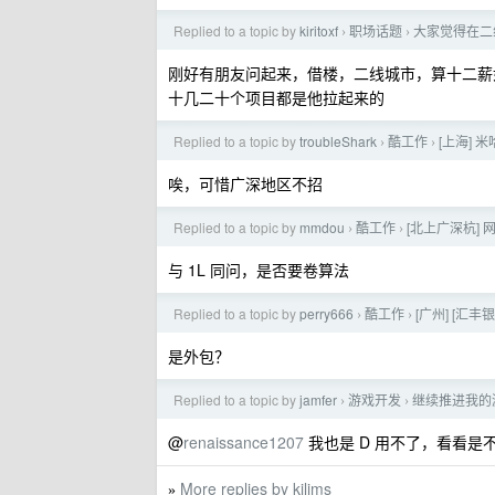
Replied to a topic by
kiritoxf
职场话题
大家觉得在二
›
›
刚好有朋友问起来，借楼，二线城市，算十二薪如
十几二十个项目都是他拉起来的
Replied to a topic by
troubleShark
酷工作
[上海] 
›
›
唉，可惜广深地区不招
Replied to a topic by
mmdou
酷工作
[北上广深杭]
›
›
与 1L 同问，是否要卷算法
Replied to a topic by
perry666
酷工作
[广州] [汇丰
›
›
是外包？
Replied to a topic by
jamfer
游戏开发
继续推进我的游
›
›
@
renaissance1207
我也是 D 用不了，看看是不
More replies by kilims
»