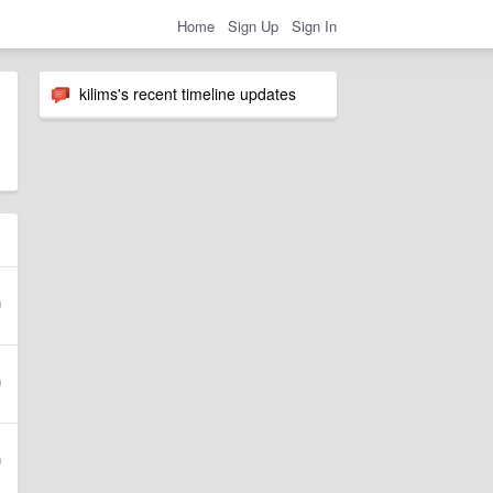
Home
Sign Up
Sign In
kilims's recent timeline updates