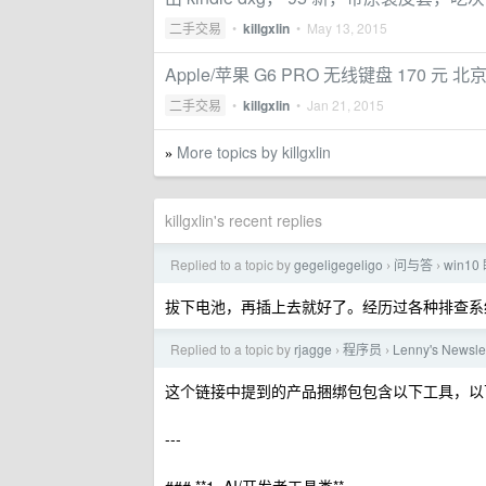
二手交易
•
killgxlin
•
May 13, 2015
Apple/苹果 G6 PRO 无线键盘 170 元 
二手交易
•
killgxlin
•
Jan 21, 2015
More topics by killgxlin
»
killgxlin's recent replies
Replied to a topic by
gegeligegeligo
问与答
win
›
›
拔下电池，再插上去就好了。经历过各种排查系
Replied to a topic by
rjagge
程序员
Lenny's New
›
›
这个链接中提到的产品捆绑包包含以下工具，以
---