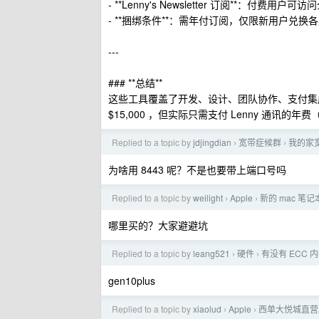
- **Lenny's Newsletter 订阅**：付
- **捆绑条件**：需年付订阅，仅限新用户
---
### **总结**
这些工具覆盖了开发、设计、团队协作、支付集
$15,000 ，但实际只需支付 Lenny 通讯
Replied to a topic by
jdjingdian
宽带症候群
我的家宽
›
›
为啥用 8443 呢？不是也要带上端口号吗
Replied to a topic by
weilight
Apple
新的 mac 
›
›
哪里买的？大家避避坑
Replied to a topic by
leang521
硬件
有没有 ECC 
›
›
gen10plus
Replied to a topic by
xiaolud
Apple
西单大悦城直营
›
›