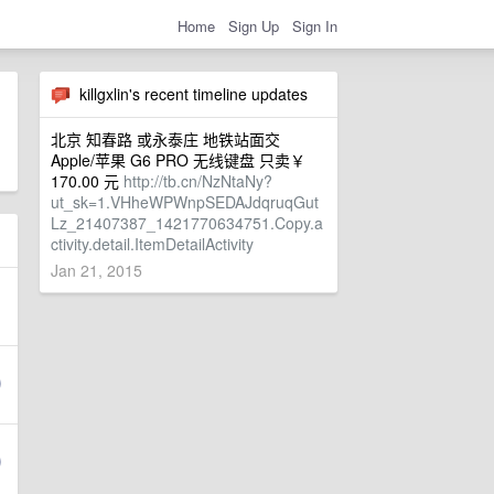
Home
Sign Up
Sign In
killgxlin's recent timeline updates
北京 知春路 或永泰庄 地铁站面交
Apple/苹果 G6 PRO 无线键盘 只卖￥
170.00 元
http://tb.cn/NzNtaNy?
ut_sk=1.VHheWPWnpSEDAJdqruqGut
Lz_21407387_1421770634751.Copy.a
ctivity.detail.ItemDetailActivity
Jan 21, 2015