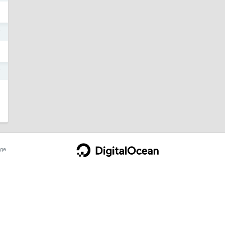
7
7
ge