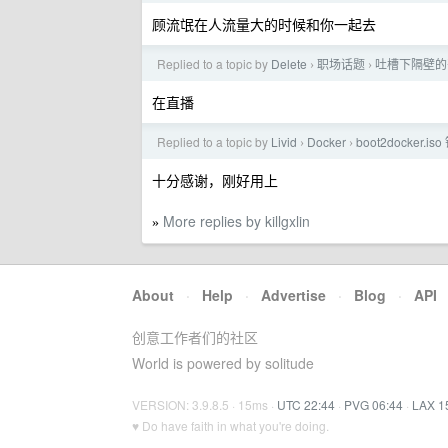
顾流氓在人流量大的时候和你一起去
Replied to a topic by
Delete
职场话题
吐槽下隔壁的
›
›
在直播
Replied to a topic by
Livid
Docker
boot2docker.is
›
›
十分感谢，刚好用上
More replies by killgxlin
»
About
·
Help
·
Advertise
·
Blog
·
API
创意工作者们的社区
World is powered by solitude
VERSION: 3.9.8.5 · 15ms ·
UTC 22:44
·
PVG 06:44
·
LAX 1
♥ Do have faith in what you're doing.