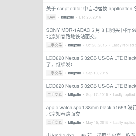
关于 script editor 中自动替换 applicati
iDev
•
killgxlin
•
Dec 26, 2016
SONY MDR-1ADAC 5 月 8 日购买 国行
北京知春路地铁站面交。
二手交易
•
killgxlin
•
Oct 28, 2015
• Lastly replied
LGD820 Nexus 5 32GB US/CA LT
了，继续发）
二手交易
•
killgxlin
•
Sep 18, 2015
LGD820 Nexus 5 32GB US/CA LTE 
二手交易
•
killgxlin
•
Sep 17, 2015
• Lastly replied
apple watch sport 38mm black a
北京知春路面交
二手交易
•
killgxlin
•
May 15, 2015
• Lastly replied
出 kindle dxg， 95 新，带原装皮套，