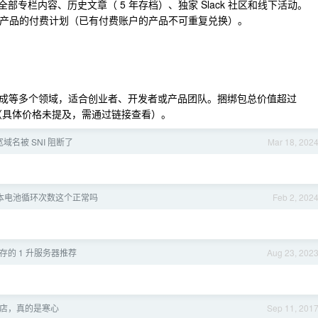
费用户可访问全部专栏内容、历史文章（ 5 年存档）、独家 Slack 社区和线下活动。
兑换各产品的付费计划（已有付费账户的产品不可重复兑换）。
成等多个领域，适合创业者、开发者或产品团队。捆绑包总价值超过
的年费（具体价格未提及，需通过链接查看）。
域名被 SNI 阻断了
Mar 18, 202
笔记本电池循环次数这个正常吗
Feb 2, 202
内存的 1 升服务器推荐
Aug 23, 202
店，真的是寒心
Sep 11, 201