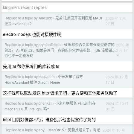
kingme's recent replies
Replied to a topic by AlexBob
兄弟们,桌面开发到底是 MAUI
2025 年 3 月
›
27 日
还是 avaloniaui?
electro+nodejs 也能对接硬件啊
Replied to a topic by drymonfidelia
AI 编程是否会带来强类型语言的
2025 年
›
3 月 17
普及？ AI 写的 JS，如果是冷门一点的库经常弄错参数， IDE 没报错运
日
行也不一定能发现
先用 ai 帮你把冷门的库转成 ts
Replied to a topic by cusuanan
小米发布了官方
2024 年 12 月
›
17 日
HomeAssistant 插件 Xiaomi Home
这样就可以联动发送 http 请求了吧，更方便和其他服务联动了
Replied to a topic by chenkali
小米互联服务 可以运行在
2024 年 10 月
›
31 日
macos 11.0 且 intel cpu 吗?
intel 目前好像都不行，准备投诉他虚假宣传了妈的
Replied to a topic by aoyi
MacOs15.1 更新推送来了，有老
2024 年 10 月
›