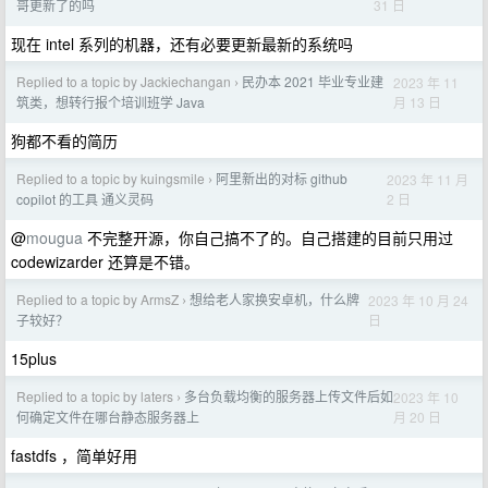
31 日
哥更新了的吗
现在 intel 系列的机器，还有必要更新最新的系统吗
Replied to a topic by Jackiechangan
民办本 2021 毕业专业建
2023 年 11
›
月 13 日
筑类，想转行报个培训班学 Java
狗都不看的简历
Replied to a topic by kuingsmile
阿里新出的对标 github
2023 年 11 月
›
2 日
copilot 的工具 通义灵码
@
mougua
不完整开源，你自己搞不了的。自己搭建的目前只用过
codewizarder 还算是不错。
Replied to a topic by ArmsZ
想给老人家换安卓机，什么牌
2023 年 10 月 24
›
日
子较好？
15plus
Replied to a topic by laters
多台负载均衡的服务器上传文件后如
2023 年 10
›
月 20 日
何确定文件在哪台静态服务器上
fastdfs ，简单好用