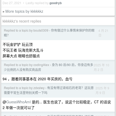
Dec 27, 2021 • Lastly replied by
goodryb
More topics by kkkkkkz
»
kkkkkkz's recent replies
Replied to a topic by bouts0309
你有做过什么事情来保护你的眼
4 月 21
›
日
睛？
不玩金铲铲 玩云顶
不玩王者 玩海克斯大乱斗
屏幕大点 眼睛也舒服点
Replied to a topic by codingAlex
身为 80 后/90 后，你身边有多
2025 年 10
›
月 2 日
少比例的人没有购买商品房
94 ，跟着同事基本在 2020 年买房的，血亏
Replied to a topic by zdxslwy
有没有得过肾结石的老哥？这玩意
2025 年 9
›
月 9 日
需要平常生活里特别关照一下吗
@
GuessWhoAmI
是的... 医生也说了，说这个比较稳定，CT 的话说
2 年做一次就可以了