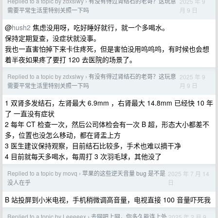
Replied to a topic by zdxslwy
有没有得过肾结石的老哥？这玩意
2025 年 9
›
月 9 日
需要平常生活里特别关照一下吗
@
hush2
焦虑没用呀，吃好睡好就行，就一个多喝水。
保持定期复查，没症状就没事。
我也一直害怕掉下来卡住疼死，但是害怕没用呜呜呜，有时候也会想
着半夜如果疼了要打 120 去医院的场景了。
Replied to a topic by zdxslwy
有没有得过肾结石的老哥？这玩意
2025 年 9
›
月 9 日
需要平常生活里特别关照一下吗
1 双肾多发结石，左肾最大 6.9mm ，右肾最大 14.8mm 已经快 10 年
了 一直没有症状
2 每年 CT 检查一次，然后公司体检会有一次 B 超，形态大小都差不
多，位置也没怎么移动，都在肾盂上方
3 医生建议保持观察，目前结石比较多，手术也难以摘干净
4 目前就每天多喝水，每周打 3 次羽毛球，其他没了
Replied to a topic by movq
苹果的这些逆天音量 bug 是不是
2025 年 7 月 14
›
日
没人在乎
B 站投屏到小米电视，手机稍微调高音量，电视直接 100 音量吓死我
Replied to a topic by Leeeeex
去网吧上网，你多久能连上外
2025 年 2 月 9
›