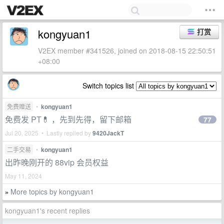
kongyuan1
打赏
V2EX member #341526, joined on 2018-08-15 22:50:51
+08:00
Switch topics list
免费赠送
•
kongyuan1
免费发 PT💊 ，先到先得，留下邮箱
77
Jul 20, 2025 • Lastly replied by
9420JackT
二手交易
•
kongyuan1
出昨晚刚开的 88vip 会员权益
May 11, 2024
More topics by kongyuan1
»
kongyuan1's recent replies