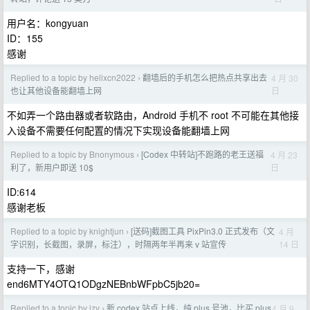
用户名：kongyuan
ID：155
感谢
Replied to a topic by helixcn2022
翻墙后的手机怎么把热点共享出去
4 月 30
›
日
也让其他设备能翻墙上网
不如弄一个路由器或者软路由，Android 手机不 root 不可能在其他接
入设备不需要任何配置的情况下实现设备能翻墙上网
Replied to a topic by Bnonymous
[Codex 中转站]不跑路的老王送福
4 月 23
›
日
利了，新用户即送 10$
ID:614
感谢老板
Replied to a topic by knightjun
[送码]截图工具 PixPin3.0 正式发布（文
4 月
›
14 日
字识别，长截图，录屏，标注），时隔两年半再来 v 站宣传
支持一下，感谢
end6MTY4OTQ1ODgzNEBnbWFpbC5jb20=
Replied to a topic by izv
新 codex 站点上线，纯 plus 号池，比买 plus
4 月 9
›