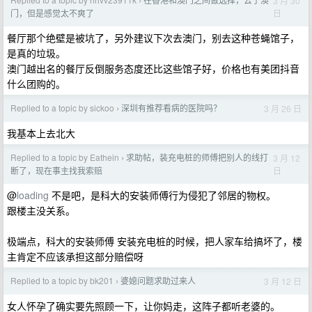
3 月 30
›
日
门，但是感觉太不爽了
餐厅那个绝壁是被坑了，另外建议下次去澳门，别去这种苍蝇馆子，
是真的垃圾。
澳门越出名的餐厅反倒服务态度还比这些馆子好，价格也有美团抖音
什么团购的。
Replied to a topic by sickoo
深圳有推荐看病的医院吗？
3 月 26 日
›
我基本上去北大
Replied to a topic by Eathein
求助帖，装充电桩的师傅把别人的线打
3 月 12
›
日
断了，现在事主找我索赔
@
loading
不是吧，是科大的安装师傅行为侵犯了邻居的物权。
跟楼主没关系。
极端点，科大的安装师傅 安装充电桩的时候，把人家车给搞坏了，楼
主肯定不应该承担这部分赔偿呀
Replied to a topic by bk201
婆媳问题求助过来人
3 月 12 日
›
女人怀孕了确实要先照顾一下，让你妈走，这阵子都听老婆的。