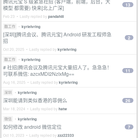
腾讯元宝 S 级紧急社招 (客户端，前端，后台，大
13
模型 都需要) 快来[北上广深]
Feb 23 • Lastly replied by
pandahiii
酷工作
•
kyrieIvring
[深圳][腾讯会议、腾讯元宝] Android 研发工程师急
2
招
Oct 20, 2025 • Lastly replied by
kyrieIvring
酷工作
•
kyrieIvring
# 社招|腾讯会议及腾讯元宝大量招人了。急急急！
11
可联系微信: azcxMDI2NzIxMg==
Aug 16, 2025 • Lastly replied by
kyrieIvring
深圳
•
kyrieIvring
深圳能请到类似香港的菲佣么
26
Mar 18, 2024 • Lastly replied by
hatw
微信
•
kyrieIvring
如何修改 android 微信定位
7
Oct 10, 2023 • Lastly replied by
zzz22333