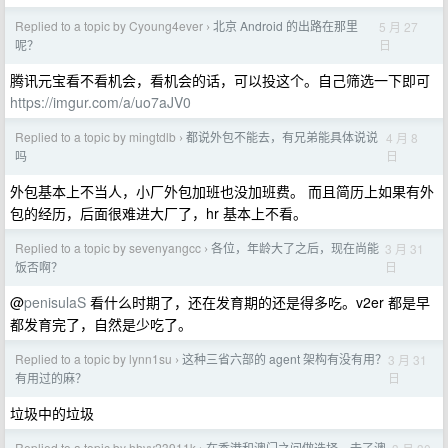
Replied to a topic by Cyoung4ever
北京 Android 的出路在那里
5 月 27
›
日
呢？
腾讯元宝看不看机会，看机会的话，可以投这个。自己筛选一下即可
https://imgur.com/a/uo7aJV0
Replied to a topic by mingtdlb
都说外包不能去，有兄弟能具体说说
4 月 8
›
日
吗
外包基本上不当人，小厂外包加班也没加班费。 而且简历上如果有外
包的经历，后面很难进大厂了，hr 基本上不看。
Replied to a topic by sevenyangcc
各位，年龄大了之后，现在尚能
3 月 31
›
日
饭否啊？
@
penisulaS
看什么时期了，还在发育期的还是得多吃。v2er 都是早
都发育完了，自然是少吃了。
Replied to a topic by lynn1su
这种三省六部的 agent 架构有没有用？
3 月 31
›
日
有用过的麻？
垃圾中的垃圾
Replied to a topic by hhvv23911k
在香港和澳门之间做选择，去了澳