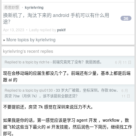
奇思妙想
•
kyrieIvring
换新机了，淘汰下来的 android 手机可以有什么用
36
途？
Apr 13, 2023 • Lastly replied by
psklf
More topics by kyrieIvring
»
kyrieIvring's recent replies
Replied to a topic by rich1e
前端究竟死了没有？我挺困惑。
6 月 11 日
›
现在会移动端的应届生都没几个了。前端还有少量，基本上都是后端
跟 ai 的
Replied to a topic by qiu0130
33 岁大厂被裁，坐标深圳。存款 80w、
6 月
›
11 日
房贷 70w（月供 7k），该不该提前全额还贷？
不要提前还，房贷 7k 感觉在深圳来说压力不大。
如果我是你的话，第一感觉应该是学习 agent 开发 ，workflow ，数
据飞轮这些当下最火的 ai 开发技能，然后润色一下简历，继续找工作
即可。